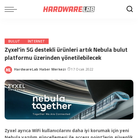
BULUT
INTERNET
Zyxel’in 5G destekli ürünleri artık Nebula bulut
platformu üzerinden yönetilebilecek
HardwareLab Haber Merkezi
17 Ocak 2022
Posted
by
Zyxel ayrıca WiFi kullanıcılarını daha iyi korumak için yeni
Nebula yazılım güncellemesi ile access point’lerin güvenlik