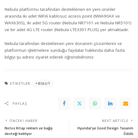
Nebula platformu tarafından desteklenen en yeni ürünler
arasında iki adet WiFi6 kablosuz access point (NWA90AX ve
WAX630S), iki adet 5G router (Nebula NR7101 ve Nebula NR5101)
ve bir adet 4G LTE router (Nebula LTE3301-PLUS) yer almaktadır.
Nebula tarafından desteklenen yeni donanım çözümlerini ve
platformun işletmelere sunduğu faydalar hakkında daha fazla
bilgiyi
şu adresi
ziyaret ederek öğrenebilirsiniz
ETIKETLER:
BULUT
PAYLAŞ
ÖNCEKI HABER
NEXT ARTICLE
Notos Kitap reklam ve bağış
Hyundai’ye Good Design Tasarım
desteği bekliyor
Ödülü