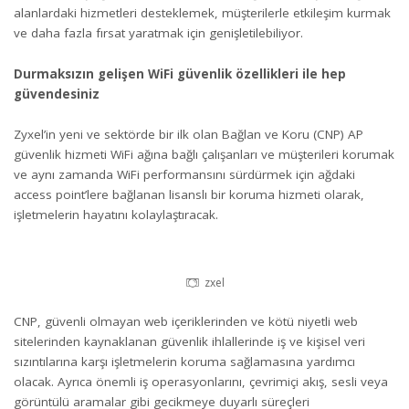
alanlardaki hizmetleri desteklemek, müşterilerle etkileşim kurmak
ve daha fazla fırsat yaratmak için genişletilebiliyor.
Durmaksızın gelişen WiFi güvenlik özellikleri ile hep
güvendesiniz
Zyxel’in yeni ve sektörde bir ilk olan
Bağlan ve Koru (CNP) AP
güvenlik hizmeti
WiFi ağına bağlı çalışanları ve müşterileri korumak
ve aynı zamanda WiFi performansını sürdürmek için ağdaki
access point’lere bağlanan lisanslı bir koruma hizmeti olarak,
işletmelerin hayatını kolaylaştıracak.
zxel
CNP, güvenli olmayan web içeriklerinden ve kötü niyetli web
sitelerinden kaynaklanan güvenlik ihlallerinde iş ve kişisel veri
sızıntılarına karşı işletmelerin koruma sağlamasına yardımcı
olacak. Ayrıca önemli iş operasyonlarını, çevrimiçi akış, sesli veya
görüntülü aramalar gibi gecikmeye duyarlı süreçleri