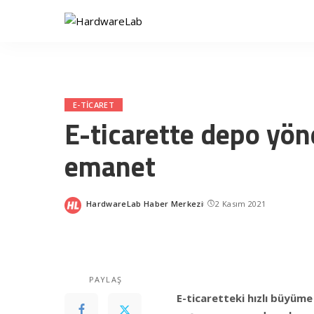
E-TICARET
E-ticarette depo yön
emanet
HardwareLab Haber Merkezi
2 Kasım 2021
Posted
by
PAYLAŞ
E-ticaretteki hızlı büyüme 