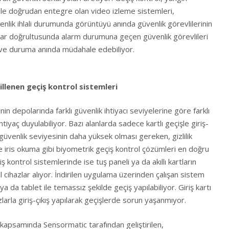
 ile doğrudan entegre olan video izleme sistemleri,
enlik ihlali durumunda görüntüyü anında güvenlik görevlilerinin
olar doğrultusunda alarm durumuna geçen güvenlik görevlileri
 ve duruma anında müdahale edebiliyor.
illenen geçiş kontrol sistemleri
nin depolarında farklı güvenlik ihtiyacı seviyelerine göre farklı
htiyaç duyulabiliyor. Bazı alanlarda sadece kartlı geçişle giriş-
 güvenlik seviyesinin daha yüksek olması gereken, gizlilik
e iris okuma gibi biyometrik geçiş kontrol çözümleri en doğru
iş kontrol sistemlerinde ise tuş paneli ya da akıllı kartların
bil cihazlar alıyor. İndirilen uygulama üzerinden çalışan sistem
ya da tablet ile temassız şekilde geçiş yapılabiliyor. Giriş kartı
larla giriş-çıkış yapılarak geçişlerde sorun yaşanmıyor.
 kapsamında Sensormatic tarafından geliştirilen,