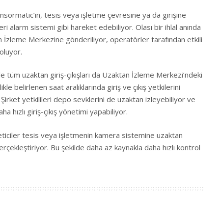
ormatic’in, tesis veya işletme çevresine ya da girişine
ri alarm sistemi gibi hareket edebiliyor. Olası bir ihlal anında
n İzleme Merkezine gönderiliyor, operatörler tarafından etkili
luyor.
ile tüm uzaktan giriş-çıkışları da Uzaktan İzleme Merkezi’ndeki
le belirlenen saat aralıklarında giriş ve çıkış yetkilerini
ket yetkilileri depo sevklerini de uzaktan izleyebiliyor ve
 hızlı giriş-çıkış yönetimi yapabiliyor.
öneticiler tesis veya işletmenin kamera sistemine uzaktan
erçekleştiriyor. Bu şekilde daha az kaynakla daha hızlı kontrol