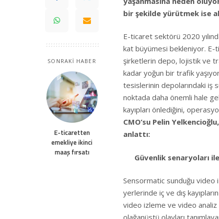
yaşanmasına neden oluyor.
bir şekilde yürütmek ise a
E-ticaret sektörü 2020 yılın
kat büyümesi bekleniyor. E-t
şirketlerin depo, lojistik ve
SONRAKİ HABER
kadar yoğun bir trafik yaşıy
tesislerinin depolarındaki iş 
noktada daha önemli hale geli
kayıpları önlediğini, operasyone
CMO’su Pelin Yelkencioğlu, a
E-ticaretten
anlattı:
emekliye ikinci
maaş fırsatı
Güvenlik senaryoları il
Sensormatic sunduğu video izl
yerlerinde iç ve dış kayıpları
video izleme ve video analiz 
olağanüstü olayları tanımlaya