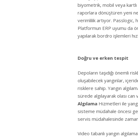
biyometrik, mobil veya kartlı 
raporlara dönüştüren yeni ne
verimlilik artıyor. Passlogic
Platformun ERP uyumu da önem
yapılarak bordro işlemleri hız
Doğru ve erken tespit
Depoların taşıdığı önemli ris
oluşabilecek yangınlar, içeri
risklere sahip. Yangın algıla
sürede algılayarak olası can
Algılama
Hizmetleri ile yang
sisteme müdahale öncesi gere
servis müdahalesinde zamand
Video tabanlı yangın algılam