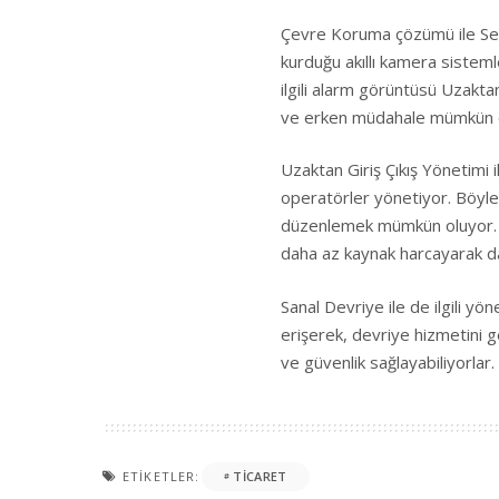
Çevre Koruma çözümü ile Sens
kurduğu akıllı kamera sistemle
ilgili alarm görüntüsü Uzakta
ve erken müdahale mümkün o
Uzaktan Giriş Çıkış Yönetimi 
operatörler yönetiyor. Böylelik
düzenlemek mümkün oluyor. Şir
daha az kaynak harcayarak daha
Sanal Devriye ile de ilgili y
erişerek, devriye hizmetini g
ve güvenlik sağlayabiliyorlar.
ETIKETLER:
TICARET