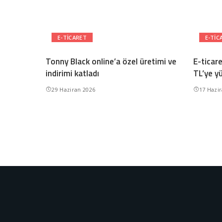
E-TICARET
E-TIC
Tonny Black online’a özel üretimi ve
E-ticar
indirimi katladı
TL’ye y
29 Haziran 2026
17 Hazi