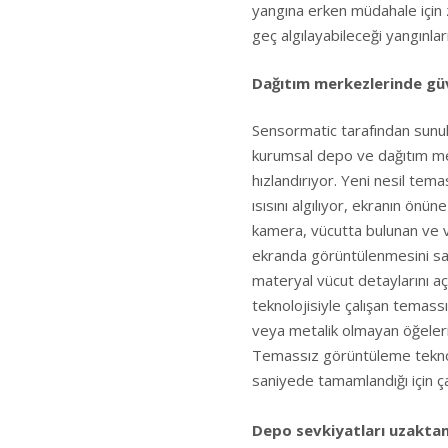
yangına erken müdahale için 
geç algılayabileceği yangınla
Dağıtım merkezlerinde güven
Sensormatic tarafından sunul
kurumsal depo ve dağıtım merk
hızlandırıyor. Yeni nesil tem
ısısını algılıyor, ekranın önün
kamera, vücutta bulunan ve vü
ekranda görüntülenmesini sağl
materyal vücut detaylarını aç
teknolojisiyle çalışan temassı
veya metalik olmayan öğeleri 
Temassız görüntüleme teknolo
saniyede tamamlandığı için çalı
Depo sevkiyatları uzaktan