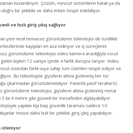
zaman kazandırıyor. Çözüm, mevcut sistemlerin hatalı ya da
rı doğru bir şekilde ve daha erken tespit edebiliyor.
li ve hızlı giriş çıkış sağlıyor
an yeni nesil temassız görüntüleme teknolojisi de özellikle
ezlerinde kayıpları en aza indiriyor ve iş süreçlerini
assız görüntülüme teknolojisi video kamera aracılığıyla vücut
e gelen kişileri 12 saniye içinde 4 farklı duruşta tarıyor. Video
cut ısısından farklı ısıya sahip tüm cisimleri tespit ediyor ve
ıyor. Bu teknolojiyle giysilerin altına gizlenmiş her tür
ığa çıkarmadan görüntülenebiliyor. Patentli pasif terahertz
z görüntüleme teknolojisi, giysilerin altına gizlenmiş metal
3 ila 4 metre gibi güvenli bir mesafeden algılayabiliyor.
jisiyle yapılan kişi başı güvenlik taraması sadece 10
şanlar tesise daha hızlı bir şekilde giriş çıkış yapabiliyor.
 izleniyor