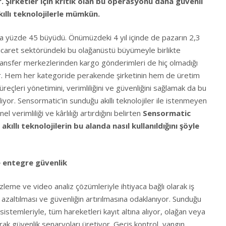
 Şirketler için kritik olan bu operasyonu daha güvenli
kıllı teknolojilerle mümkün.
da yüzde 45 büyüdü. Önümüzdeki 4 yıl içinde de pazarın 2,3
icaret sektöründeki bu olağanüstü büyümeyle birlikte
 transfer merkezlerinden kargo gönderimleri de hiç olmadığı
or. Hem her kategoride perakende şirketinin hem de üretim
süreçleri yönetimini, verimliliğini ve güvenliğini sağlamak da bu
yor. Sensormatic’in sunduğu akıllı teknolojiler ile istenmeyen
l verimliliği ve kârlılığı artırdığını belirten
Sensormatic
kıllı teknolojilerin bu alanda nasıl kullanıldığını şöyle
e entegre güvenlik
eme ve video analiz çözümleriyle ihtiyaca bağlı olarak iş
n azaltılması ve güvenliğin artırılmasına odaklanıyor. Sunduğu
sistemleriyle, tüm hareketleri kayıt altına alıyor, olağan veya
rak güvenlik senaryoları üretiyor. Geçiş kontrol, yangın