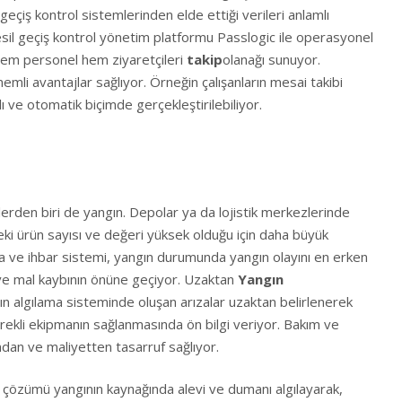
geçiş kontrol sistemlerinden elde ettiği verileri anlamlı
sil geçiş kontrol yönetim platformu Passlogic ile operasyonel
, hem personel hem ziyaretçileri
takip
olanağı sunuyor.
li avantajlar sağlıyor. Örneğin çalışanların mesai takibi
lı ve otomatik biçimde gerçekleştirilebiliyor.
klerden biri de yangın. Depolar ya da lojistik merkezlerinde
deki ürün sayısı ve değeri yüksek olduğu için daha büyük
ma ve ihbar sistemi, yangın durumunda yangın olayını en erken
 ve mal kaybının önüne geçiyor. Uzaktan
Yangın
ın algılama sisteminde oluşan arızalar uzaktan belirlenerek
kli ekipmanın sağlanmasında ön bilgi veriyor. Bakım ve
an ve maliyetten tasarruf sağlıyor.
a çözümü yangının kaynağında alevi ve dumanı algılayarak,