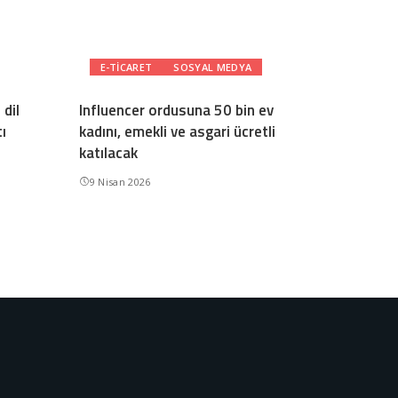
E-TICARET
SOSYAL MEDYA
dil
Influencer ordusuna 50 bin ev
ı
kadını, emekli ve asgari ücretli
katılacak
9 Nisan 2026