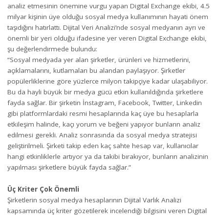
analiz etmesinin önemine vurgu yapan Digital Exchange ekibi, 4.5
milyar kişinin üye olduğu sosyal medya kullanımının hayati önem
taşıdığını hatırlattı. Dijital Veri Analizi’nde sosyal medyanın ayrı ve
önemli bir yeri olduğu ifadesine yer veren Digital Exchange ekibi,
şu değerlendirmede bulundu:
“Sosyal medyada yer alan şirketler, ürünleri ve hizmetlerini,
açıklamalarını, kutlamaları bu alandan paylaşıyor. Şirketler
popülerliklerine göre yüzlerce milyon takipçiye kadar ulaşabiliyor.
Bu da hayli büyük bir medya gücü etkin kullanıldığında şirketlere
fayda sağlar. Bir şirketin İnstagram, Facebook, Twitter, Linkedin
gibi platformlardaki resmi hesaplarında kaç üye bu hesaplarla
etkileşim halinde, kaçı yorum ve beğeni yapıyor bunların analiz
edilmesi gerekli. Analiz sonrasında da sosyal medya stratejisi
geliştirilmeli. Şirketi takip eden kaç sahte hesap var, kullanıcılar
hangi etkinliklerle artıyor ya da takibi bırakıyor, bunların analizinin
yapılması şirketlere büyük fayda sağlar.”
Üç Kriter Çok Önemli
Şirketlerin sosyal medya hesaplarının Dijital Varlık Analizi
kapsamında üç kriter gözetilerek incelendiği bilgisini veren Digital