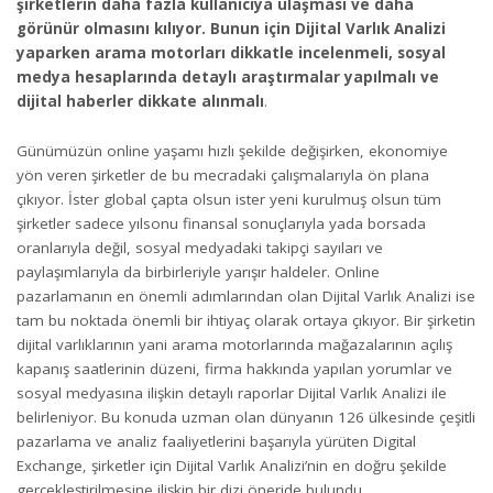
şirketlerin daha fazla kullanıcıya ulaşması ve daha
görünür olmasını kılıyor. Bunun için Dijital Varlık Analizi
yaparken arama motorları dikkatle incelenmeli, sosyal
medya hesaplarında detaylı araştırmalar yapılmalı ve
dijital haberler dikkate alınmalı
.
Günümüzün online yaşamı hızlı şekilde değişirken, ekonomiye
yön veren şirketler de bu mecradaki çalışmalarıyla ön plana
çıkıyor. İster global çapta olsun ister yeni kurulmuş olsun tüm
şirketler sadece yılsonu finansal sonuçlarıyla yada borsada
oranlarıyla değil, sosyal medyadaki takipçi sayıları ve
paylaşımlarıyla da birbirleriyle yarışır haldeler. Online
pazarlamanın en önemli adımlarından olan Dijital Varlık Analizi ise
tam bu noktada önemli bir ihtiyaç olarak ortaya çıkıyor. Bir şirketin
dijital varlıklarının yani arama motorlarında mağazalarının açılış
kapanış saatlerinin düzeni, firma hakkında yapılan yorumlar ve
sosyal medyasına ilişkin detaylı raporlar Dijital Varlık Analizi ile
belirleniyor. Bu konuda uzman olan dünyanın 126 ülkesinde çeşitli
pazarlama ve analiz faaliyetlerini başarıyla yürüten Digital
Exchange, şirketler için Dijital Varlık Analizi’nin en doğru şekilde
gerçekleştirilmesine ilişkin bir dizi öneride bulundu.