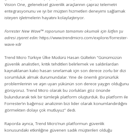
Vision One, geleneksel güvenlik araçlarının çapraz telemetri
entegrasyonunu ve iyi bir müşteri hizmetleri deneyimi sağlamak
isteyen işletmelerin hayatını kolaylaştırıyor.
Forrester New Wave™ raporunun tamamını okumak için lütfen şu
adresi ziyaret edin:
https://www.trendmicro.com/explore/forrester-
wave-xdr
Trend Micro Türkiye Ülke Müdürü Hasan Gültekin “Günümüzün
güvenlik analistleri, kritik tehditleri belirlemek ve saldırılardan
kaynaklanan kalıcı hasarı sınırlamak için son derece zorlu bir dizi
sorumluluk almak durumundalar. Yine de önemli görünürlük
problemlerinin ve aşırı uyarı yükünün son derece yaygın olduğunu
görüyoruz. Trend Micro olarak bu zorlukları göz önünde
bulundurarak tek bir tümleşik platform oluşturduk. Bu platform ile
Forrester’ın bağımsız analizinin bizi lider olarak konumlandırdığını
görmekten dolayı çok mutluyuz” dedi.
Raporda ayrıca, Trend Micro’nun platformun güvenlik
konusundaki etkinliğine güvenen sadık müşterileri olduğu