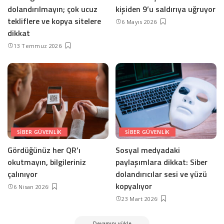
dolandırılmayın; çok ucuz
kişiden 9’u saldırıya uğruyor
tekliflere ve kopya sitelere
6 Mayıs 2026
dikkat
13 Temmuz 2026
SIBER GÜVENLIK
SIBER GÜVENLIK
Gördüğünüz her QR’ı
Sosyal medyadaki
okutmayın, bilgileriniz
paylaşımlara dikkat: Siber
çalınıyor
dolandırıcılar sesi ve yüzü
kopyalıyor
6 Nisan 2026
23 Mart 2026
Devamını yükle