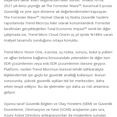
başarısını takdir eden değerlendirmeler sundu. Analist firma,
2021 yılı ikinci çeyreğe ait
The Forrester Wave™: kurumsal E-posta
Güvenliği
ve yine aynı döneme ait değerlendirmeleri kapsayan
The Forrester Wave™: Hizmet Olarak Uç Nokta Güvenlik Yazılımı
raporlarında Trend Micro’yu lider olarak konumlandırdı. Forrester
tarafından gerçekleştirilen Total Economic Impact™ isimli bir diğer
çalışmada ise, Trend Micro Cloud One’ın üç yıl içinde %188’e varan
maliyet tasarrufu sunduğunu ortaya konuldu.
Trend Micro Vision One, e-posta, uç nokta, sunucu, bulut iş yükleri
ve ağları birbirine bağlama konusundaki yetenekleri ile diğer tüm
XDR çözümlerinin veya eski EDR çözümlerinin ötesine geçiyor.
Platform, verileri Trend Micro’nun küresel tehdit istihbaratıyla
ilişkilendirmek için güçlü bir güvenlik analitiği kullanıyor. Bunun
sonucunda, yüksek güvenlik açıkları tek bir merkezden, daha
erken tespit ediliyor. Bu da işletmeler için daha az risk anlamına
geliyor.
Üçüncü taraf Güvenlik Bilgileri ve Olay Yönetimi (SIEM) ve Güvenlik
Düzenleme, Otomasyon ve Yanıt (SOAR) araçlarının yanı sıra,
Azure Active Directory entegrasyonları da müşterilere sunulan