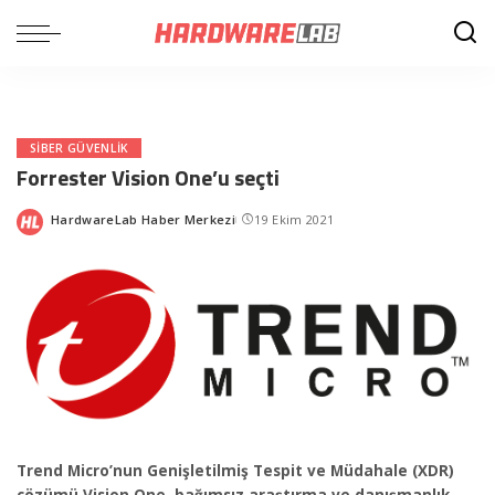
SIBER GÜVENLIK
Forrester Vision One’u seçti
HardwareLab Haber Merkezi
19 Ekim 2021
Posted
by
Trend Micro’nun Genişletilmiş Tespit ve Müdahale (XDR)
çözümü Vision One, bağımsız araştırma ve danışmanlık