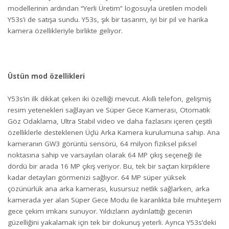
modellerinin ardından “Yerli Üretim” logosuyla üretilen modeli
Y53s’i de satışa sundu. Y53s, şık bir tasarım, iyi bir pil ve harika
kamera özellikleriyle birlikte geliyor.
Üstün mod özellikleri
Y53s’in ilk dikkat çeken iki özelliği mevcut. Akıllı telefon, gelişmiş
resim yetenekleri sağlayan ve Süper Gece Kamerası, Otomatik
Göz Odaklama, Ultra Stabil video ve daha fazlasını içeren çeşitli
özelliklerle desteklenen Üçlü Arka Kamera kurulumuna sahip. Ana
kameranın GW3 görüntü sensörü, 64 milyon fiziksel piksel
noktasına sahip ve varsayılan olarak 64 MP çıkış seçeneği ile
dördü bir arada 16 MP çıkış veriyor. Bu, tek bir saçtan kirpiklere
kadar detayları görmenizi sağlıyor. 64 MP süper yüksek
çözünürlük ana arka kamerası, kusursuz netlik sağlarken, arka
kamerada yer alan Süper Gece Modu ile karanlıkta bile muhteşem
gece çekim imkanı sunuyor. Yıldızların aydınlattığı gecenin
güzelliğini yakalamak için tek bir dokunuş yeterli. Ayrıca Y53s’deki