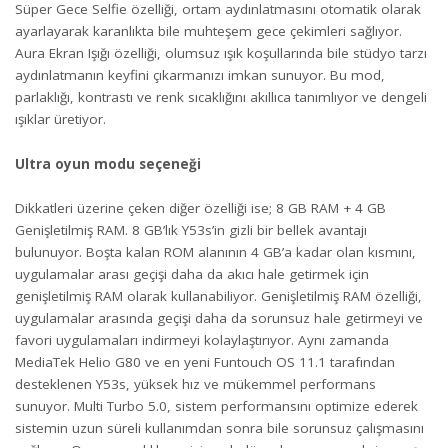
Süper Gece Selfie özelliği, ortam aydınlatmasını otomatik olarak
ayarlayarak karanlıkta bile muhteşem gece çekimleri sağlıyor.
Aura Ekran Işığı özelliği, olumsuz ışık koşullarında bile stüdyo tarzı
aydınlatmanın keyfini çıkarmanızı imkan sunuyor. Bu mod,
parlaklığı, kontrastı ve renk sıcaklığını akıllıca tanımlıyor ve dengeli
ışıklar üretiyor.
Ultra oyun modu seçeneği
Dikkatleri üzerine çeken diğer özelliği ise; 8 GB RAM + 4 GB
Genişletilmiş RAM. 8 GB’lık Y53s’in gizli bir bellek avantajı
bulunuyor. Boşta kalan ROM alanının 4 GB’a kadar olan kısmını,
uygulamalar arası geçişi daha da akıcı hale getirmek için
genişletilmiş RAM olarak kullanabiliyor. Genişletilmiş RAM özelliği,
uygulamalar arasında geçişi daha da sorunsuz hale getirmeyi ve
favori uygulamaları indirmeyi kolaylaştırıyor. Aynı zamanda
MediaTek Helio G80 ve en yeni Funtouch OS 11.1 tarafından
desteklenen Y53s, yüksek hız ve mükemmel performans
sunuyor. Multi Turbo 5.0, sistem performansını optimize ederek
sistemin uzun süreli kullanımdan sonra bile sorunsuz çalışmasını