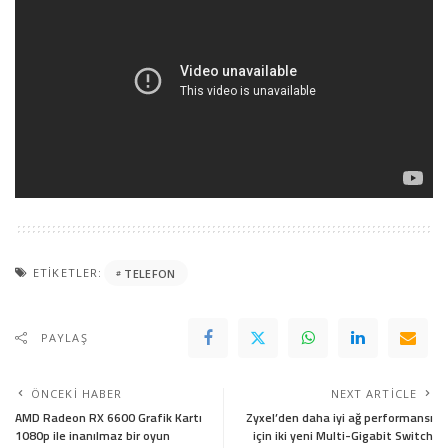
ETIKETLER:
TELEFON
PAYLAŞ
ÖNCEKI HABER
NEXT ARTICLE
AMD Radeon RX 6600 Grafik Kartı
Zyxel’den daha iyi ağ performansı
1080p ile inanılmaz bir oyun
için iki yeni Multi-Gigabit Switch