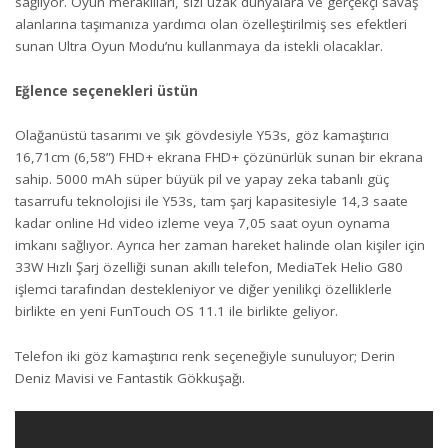
sağlıyor. Oyun meraklıları, sizi uzak dünyalara ve gerçekçi savaş
alanlarına taşımanıza yardımcı olan özelleştirilmiş ses efektleri
sunan Ultra Oyun Modu’nu kullanmaya da istekli olacaklar.
Eğlence seçenekleri üstün
Olağanüstü tasarımı ve şık gövdesiyle Y53s, göz kamaştırıcı
16,71cm (6,58”) FHD+ ekrana FHD+ çözünürlük sunan bir ekrana
sahip. 5000 mAh süper büyük pil ve yapay zeka tabanlı güç
tasarrufu teknolojisi ile Y53s, tam şarj kapasitesiyle 14,3 saate
kadar online Hd video izleme veya 7,05 saat oyun oynama
imkanı sağlıyor. Ayrıca her zaman hareket halinde olan kişiler için
33W Hızlı Şarj özelliği sunan akıllı telefon, MediaTek Helio G80
işlemci tarafından destekleniyor ve diğer yenilikçi özelliklerle
birlikte en yeni FunTouch OS 11.1 ile birlikte geliyor.
Telefon iki göz kamaştırıcı renk seçeneğiyle sunuluyor; Derin
Deniz Mavisi ve Fantastik Gökkuşağı.