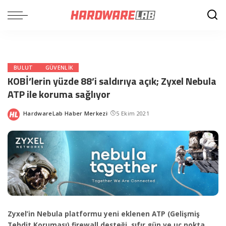
BULUT
GÜVENLIK
KOBİ’lerin yüzde 88’i saldırıya açık; Zyxel Nebula
ATP ile koruma sağlıyor
HardwareLab Haber Merkezi
5 Ekim 2021
Posted
by
Zyxel’in Nebula platformu yeni eklenen ATP (Gelişmiş
Tehdit Koruması) firewall desteği, sıfır gün ve uç nokta