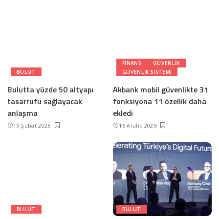
FINANS
GÜVENLIK
BULUT
GÜVENLIK SISTEMI
Bulutta yüzde 50 altyapı
Akbank mobil güvenlikte 31
tasarrufu sağlayacak
fonksiyona 11 özellik daha
anlaşma
ekledi
19 Şubat 2026
16 Aralık 2025
BULUT
BULUT