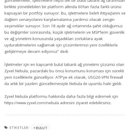
güncellemeler, işletmelere hepsi tek bir bulut tabanlı ağ tarafından
birlikte yönetilebilen bir platform altında 60’tan fazla farklı ürünü
kapsayan bir portföy sunuyor. Bu, işletmelere belirli ihtiyaçlarını ve
dağıtım senaryolarını karşılamalarına yardımcı olacak zengin
seçenekler sunuyor. Son 18 aydır ağ ortamında şahit olduğumuz
bu değişimler sonrasında, küçük işletmelerin ve MSP’lerin güvenlik
ve ağ yönetimi konusunda yaşadıkları zorluklara ayak
uydurabilmelerini sağlamak için çözümlerimizi yeni özelliklerle
geliştirmeye devam ediyoruz” dedi.
İşletmeler için en kapsamlı bulut tabanlı ağ yönetimi çözümü olan
Zyxel Nebula, pazardaki bu öncü konumunu koruması için sürekli
yeni özelliklerle güncelliyor. ATP’ye ek olarak, USG20-VPN firewall
da artık bir yazılım güncellemesiyle Nebula ile uyumlu hale geldi.
Zyxel Nebula platformu hakkında daha fazla bilgi edinmek için
https://www.zyxel.com/nebula
adresini ziyaret edebilirsiniz.
ETIKETLER:
BULUT