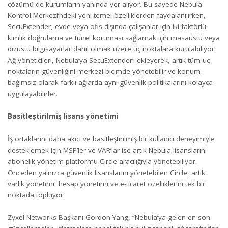
çözümü de kurumların yanında yer alıyor. Bu sayede Nebula
Kontrol Merkezi’ndeki yeni temel özelliklerden faydalanılırken,
SecuExtender, evde veya ofis dışında çalışanlar için iki faktörlü
kimlik doğrulama ve tünel koruması sağlamak için masaüstü veya
dizüstü bilgisayarlar dahil olmak üzere uç noktalara kurulabiliyor.
Ağ yöneticileri, Nebula’ya SecuExtender’ı ekleyerek, artık tüm uç
noktaların güvenliğini merkezi biçimde yönetebilir ve konum
bağımsız olarak farklı ağlarda aynı güvenlik politikalarını kolayca
uygulayabilirler.
Basitleştirilmiş lisans yönetimi
İş ortaklarını daha akıcı ve basitleştirilmiş bir kullanıcı deneyimiyle
desteklemek için MSP’ler ve VAR’lar ise artık Nebula lisanslarını
abonelik yönetim platformu Circle aracılığıyla yönetebiliyor.
Önceden yalnızca güvenlik lisanslarını yönetebilen Circle, artık
varlık yönetimi, hesap yönetimi ve e-ticaret özelliklerini tek bir
noktada topluyor.
Zyxel Networks Başkanı Gordon Yang, “Nebula’ya gelen en son