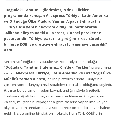
“Doğudaki Tanıtım Elçilerimiz: Çin’deki Türkler”
programında konuşan Aliexpress Türkiye, Latin Amerika
ve Ortadoğu Ülke Müdürü Yaman Alpata E-ihracatın
Türkiye için yeni bir kavram olduğunu hatırlatarak
“Alibaba bünyesindeki AliExpress, küresel perakende
pazaryeridir. Türkiye pazarına girdiğimiz kısa sürede
binlerce KOBİ ve üreticiyi e-ihracatçı yapmayı başardık”
dedi.
Kerem Köfteoğlu’nun Youtube ve Yön Radyo’da sunduğu
“Doğudaki Tanıtım Elçilerimiz: Çin’deki Türkler”
programına
katılan
Aliexpress Türkiye, Latin Amerika ve Ortadoğu Ülke
Müdürü Yaman Alpata
, online platformlarında Türkiye’nin
Çin’den sonra dünyaya mal satabilen ikinci ülke olduğunu söyledi.
Alpata
bu durumun neden kaynaklandığını şöyle özetledi:
“Türkiye coğrafi konumu, ucuz hammaddeye erişim gücü, ürün
kalitesi, müşterinin ihtiyaçlarına göre tasarım yapabilme ve yeni
altyapı yatırımlarından dolayı son derece önemli bir pazar haline
geldi. Biz de online bir platform olarak, hem Türk KOBİ’lerini