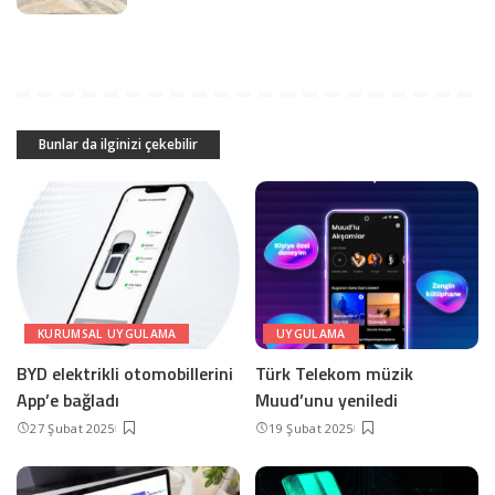
Bunlar da ilginizi çekebilir
KURUMSAL UYGULAMA
UYGULAMA
BYD elektrikli otomobillerini
Türk Telekom müzik
App’e bağladı
Muud’unu yeniledi
27 Şubat 2025
19 Şubat 2025