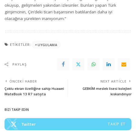
okuyup, gelişmeleri yakından izlesinler. Bunları yapan Türk
girişimcinin, Çin’deki ticari başarısının batılılardan daha iyi
olacağına yürekten inanıyorum.”
ETIKETLER:
UYGULAMA
PAYLAŞ
ÖNCEKI HABER
NEXT ARTICLE
Çoklu ekran özelliğine sahip Huawei
GEBKİM meslek lisesi kolejleri
MateBook 13 R7 satışta
kıskandırıyor
BİZİ TAKİP EDİN
Twitter
TAKIP ET