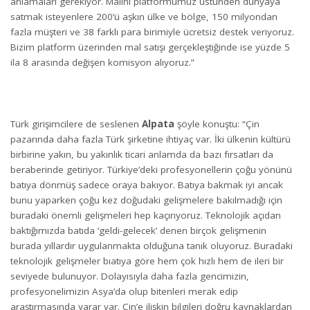
anlamaları gerekiyor. Malını platformumuz üstünden dünyaya
satmak isteyenlere 200’ü aşkın ülke ve bölge, 150 milyondan
fazla müşteri ve 38 farklı para birimiyle ücretsiz destek veriyoruz.
Bizim platform üzerinden mal satışı gerçekleştiğinde ise yüzde 5
ila 8 arasında değişen komisyon alıyoruz.”
Türk girişimcilere de seslenen
Alpata
şöyle konuştu: “Çin
pazarında daha fazla Türk şirketine ihtiyaç var. İki ülkenin kültürü
birbirine yakın, bu yakınlık ticari anlamda da bazı fırsatları da
beraberinde getiriyor. Türkiye’deki profesyonellerin çoğu yönünü
batıya dönmüş sadece oraya bakıyor. Batıya bakmak iyi ancak
bunu yaparken çoğu kez doğudaki gelişmelere bakılmadığı için
buradaki önemli gelişmeleri hep kaçırıyoruz. Teknolojik açıdan
baktığımızda batıda ‘geldi-gelecek’ denen birçok gelişmenin
burada yıllardır uygulanmakta olduğuna tanık oluyoruz. Buradaki
teknolojik gelişmeler bıatıya göre hem çok hızlı hem de ileri bir
seviyede bulunuyor. Dolayısıyla daha fazla gencimizin,
profesyonelimizin Asya’da olup bitenleri merak edip
araştırmasında yarar var. Çin’e ilişkin bilgileri doğru kaynaklardan