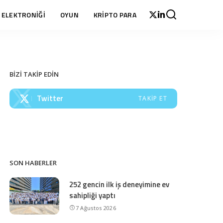
 ELEKTRONİĞİ
OYUN
KRİPTO PARA
BİZİ TAKİP EDİN
Twitter
TAKIP ET
SON HABERLER
252 gencin ilk iş deneyimine ev
sahipliği yaptı
7 Ağustos 2026