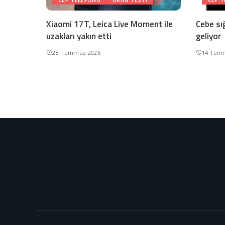
Xiaomi 17T, Leica Live Moment ile
Cebe sı
uzakları yakın etti
geliyor
28 Temmuz 2026
14 Tem