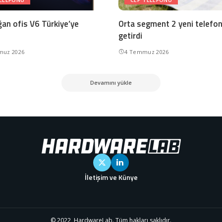
ğan ofis V6 Türkiye’ye
Orta segment 2 yeni telefo
getirdi
muz 2026
4 Temmuz 2026
Devamını yükle
İletişim ve Künye
© 2022, HardwareLab. Tüm hakları saklıdır.