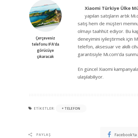
Xiaomi Türkiye Ülke Mü
yapılan satışların artık 
satış hem de müşteri memnuniy
olmayı taahhüt ediyor. Bu kap
Çerçevesiz
deneyimini iyileştirmek için 
telefonu IFA’da
telefon, aksesuar ve akıllı c
görücüye
garantisiyle Mi.com’da sunm
çıkaracak
En güncel Xiaomi kampanyala
ulaşılabiliyor.
ETIKETLER:
TELEFON
Facebook'ta 
PAYLAŞ