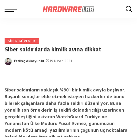
SIBER GÜVENLIK
Siber saldırılarda kimlik avına dikkat
Erdinç Akkoyunlu
19 Nisan 2021
Posted
by
Siber saldırıların yaklaşık %90’ı bir kimlik avıyla başlıyor.
Başarılı sonuçlar elde etmek isteyen hackerler de bunu
bilerek çalışanlara daha fazla saldırı düzenliyor. Buna
yönelik son örneklerin iş teklifi dolandırıcılığı üzerinden
gerçekleştiğini aktaran WatchGuard Türkiye ve
Yunanistan Ülke Müdürü Yusuf Evmez, günümüzün
modern kötü amaçlı yazılımlarının çoğunun uç noktalara