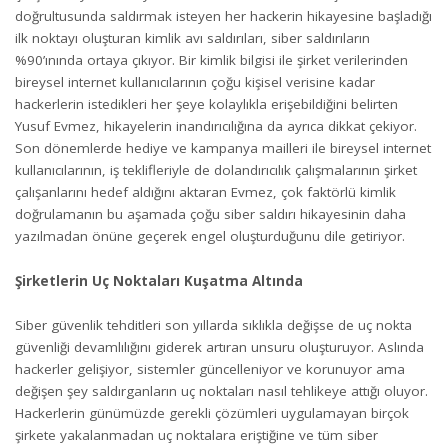
doğrultusunda saldırmak isteyen her hackerin hikayesine başladığı
ilk noktayı oluşturan kimlik avı saldırıları, siber saldırıların
%90’ınında ortaya çıkıyor. Bir kimlik bilgisi ile şirket verilerinden
bireysel internet kullanıcılarının çoğu kişisel verisine kadar
hackerlerin istedikleri her şeye kolaylıkla erişebildiğini belirten
Yusuf Evmez, hikayelerin inandırıcılığına da ayrıca dikkat çekiyor.
Son dönemlerde hediye ve kampanya mailleri ile bireysel internet
kullanıcılarının, iş teklifleriyle de dolandırıcılık çalışmalarının şirket
çalışanlarını hedef aldığını aktaran Evmez, çok faktörlü kimlik
doğrulamanın bu aşamada çoğu siber saldırı hikayesinin daha
yazılmadan önüne geçerek engel oluşturduğunu dile getiriyor.
Şirketlerin Uç Noktaları Kuşatma Altında
Siber güvenlik tehditleri son yıllarda sıklıkla değişse de uç nokta
güvenliği devamlılığını giderek artıran unsuru oluşturuyor. Aslında
hackerler gelişiyor, sistemler güncelleniyor ve korunuyor ama
değişen şey saldırganların uç noktaları nasıl tehlikeye attığı oluyor.
Hackerlerin günümüzde gerekli çözümleri uygulamayan birçok
şirkete yakalanmadan uç noktalara eriştiğine ve tüm siber