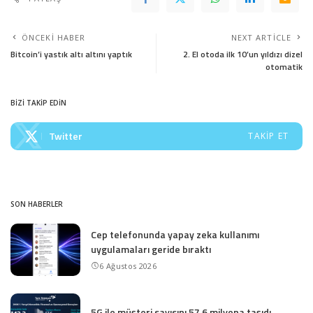
ÖNCEKI HABER
NEXT ARTICLE
Bitcoin’i yastık altı altını yaptık
2. El otoda ilk 10’un yıldızı dizel
otomatik
BİZİ TAKİP EDİN
Twitter
TAKIP ET
SON HABERLER
Cep telefonunda yapay zeka kullanımı
uygulamaları geride bıraktı
6 Ağustos 2026
5G ile müşteri sayısını 57.6 milyona taşıdı