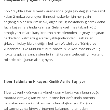
kolaylıkla ulaştığına dikkat çekiyor.
Son 10 yılda siber güvenlik arenasında çoğu şey değişti ama sabit
kalan 2 nokta bulunuyor. Birincisi hackerler için her şeyin
başlangıcı olabilen kimlik avı, diğeri ise uç noktaların giderek daha
fazla kuşatma altında kalması. Geleneksel imza tabanlı kötü
amaçlı yazılımlara karşı koruma hizmetlerinden kaçmayı başaran
hackerlerin katmanlı güvenlik yaklaşımlarından uzak kalan
şirketleri kolaylıkla alt ettiğini belirten WatchGuard Türkiye ve
Yunanistan Ülke Müdürü Yusuf Evmez, MFA korumasının ve uç
nokta tespit ve yanıt sistemlerinin şirketlerin geleceği için kurtarıcı
rollerde olduğunun altını çiziyor.
Siber Saldırıların Hikayesi Kimlik Avı ile Başlıyor
Siber güvenlik dünyasına yönelik son yıllarda yayınlanan çoğu
raporda ortaya çıkan ve her kesime her defasında önemini
hatırlatan unsuru kimlik avı saldırıları oluşturuyor. Bir şirket
çalışanına ya da bireysel internet kullanıcısına amaçları