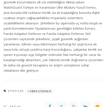
güvenlik korumalarını alt üst edebildiğine dikkat çeken
WatchGuard Türkiye ve Yunanistan Ülke Müdürü Yusuf Evmez,
yine burada kilit noktanın kimlik avı ile başladığına bununla ilişkili
uzaktan erişim sağlayabildikleri trojanlarla sistemlere
sızabildiklerini aktarıyor. Şirketlerin bu aşamada uç nokta tespit ve
yanıt hizmetlerinden faydalanması gerektiğini belirten Evmez,
Panda Adaptive Defense ve Panda Adaptive Defense 360
çözümleri sayesinde şirketlerin, çeşitli güvenlik açığından
yararlanan, bilinen veya bilinmeyen herhangi bir çeşit truva atı
veya kötü amaçlı yazılıma karşı korunduğunu, çalışanlar kimlik avı
içeren e-postayı açıp belgeler indirseler bile herhangi bir zarar ile
karşılaşmadığı aktarırken, çok faktörlü kimlik doğrulama çözümleri
ile daha da güvenli hesaplara ve erişim süreçlerine sahip
olduklarını dile getiriyor.
ETIKETLER:
SIBER GÜVENLIK
PAYLAŞ