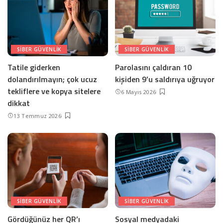
SIBER GÜVENLIK
SIBER GÜVENLIK
Tatile giderken
Parolasını çaldıran 10
dolandırılmayın; çok ucuz
kişiden 9’u saldırıya uğruyor
tekliflere ve kopya sitelere
6 Mayıs 2026
dikkat
13 Temmuz 2026
SIBER GÜVENLIK
SIBER GÜVENLIK
Gördüğünüz her QR’ı
Sosyal medyadaki