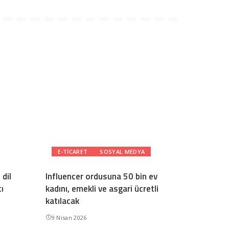
E-TICARET
SOSYAL MEDYA
dil
Influencer ordusuna 50 bin ev
ı
kadını, emekli ve asgari ücretli
katılacak
9 Nisan 2026