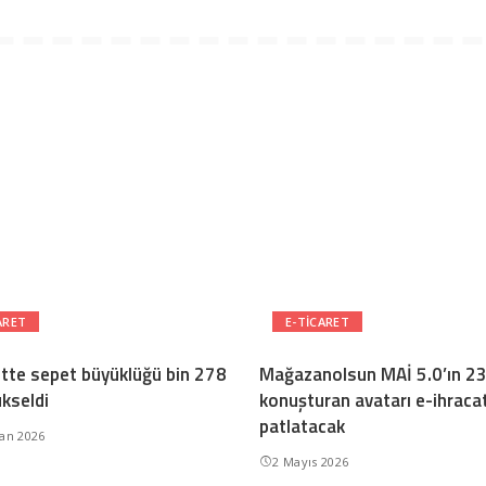
ARET
E-TICARET
ette sepet büyüklüğü bin 278
Mağazanolsun MAİ 5.0’ın 23 
ükseldi
konuşturan avatarı e-ihracat
patlatacak
ran 2026
2 Mayıs 2026