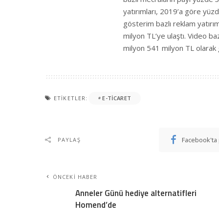
yatırımları, 2019’a göre yüz
gösterim bazlı reklam yatırım
milyon TL’ye ulaştı. Video baz
milyon 541 milyon TL olarak 
ETIKETLER:
E-TICARET
Facebook'ta 
PAYLAŞ
ÖNCEKI HABER
Anneler Günü hediye alternatifleri
Homend’de