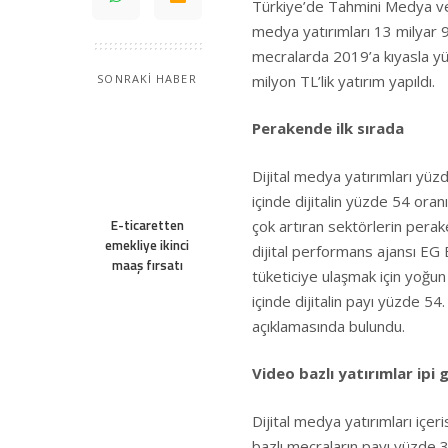
Türkiye’de Tahmini Medya ve
medya yatırımları 13 milyar 9
mecralarda 2019’a kıyasla yü
milyon TL’lik yatırım yapıldı.
SONRAKİ HABER
Perakende ilk sırada
Dijital medya yatırımları yüz
içinde dijitalin yüzde 54 ora
E-ticaretten
çok artıran sektörlerin perak
emekliye ikinci
dijital performans ajansı EG 
maaş fırsatı
tüketiciye ulaşmak için yoğun 
içinde dijitalin payı yüzde 54
açıklamasında bulundu.
Video bazlı yatırımlar ipi 
Dijital medya yatırımları içe
bazlı mecraların payı yüzde 