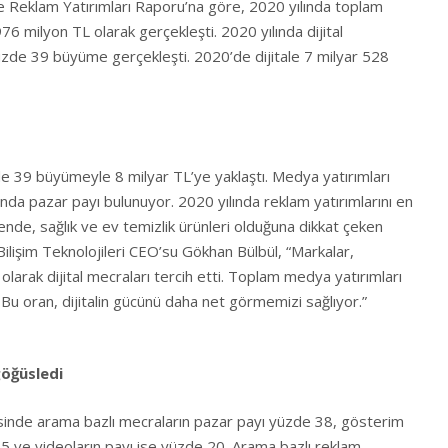
 Reklam Yatırımları Raporu’na göre, 2020 yılında toplam
76 milyon TL olarak gerçekleşti. 2020 yılında dijital
zde 39 büyüme gerçekleşti. 2020’de dijitale 7 milyar 528
de 39 büyümeyle 8 milyar TL’ye yaklaştı. Medya yatırımları
nında pazar payı bulunuyor. 2020 yılında reklam yatırımlarını en
ende, sağlık ve ev temizlik ürünleri olduğuna dikkat çeken
Bilişim Teknolojileri CEO’su Gökhan Bülbül, “Markalar,
olarak dijital mecraları tercih etti. Toplam medya yatırımları
. Bu oran, dijitalin gücünü daha net görmemizi sağlıyor.”
göğüsledi
risinde arama bazlı mecraların pazar payı yüzde 38, gösterim
35 ve videoların payı ise yüzde 20. Arama bazlı reklam