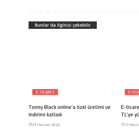
Bunlar da ilginizi çekebilir
E-TICARET
E-TIC
Tonny Black online’a özel üretimi ve
E-ticar
indirimi katladı
TL’ye y
29 Haziran 2026
17 Hazi