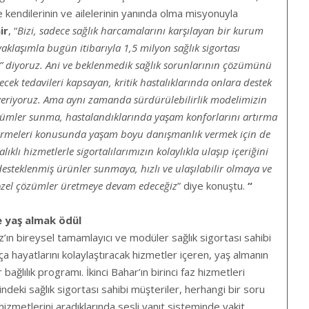
 kendilerinin ve ailelerinin yanında olma misyonuyla
ir
, “
Bizi, sadece sağlık harcamalarını karşılayan bir kurum
aklaşımla bugün itibarıyla 1,5 milyon sağlık sigortası
e” diyoruz. Ani ve beklenmedik sağlık sorunlarının çözümünü
cek tedavileri kapsayan, kritik hastalıklarında onlara destek
 veriyoruz. Ama aynı zamanda sürdürülebilirlik modelimizin
zümler sunma, hastalandıklarında yaşam konforlarını artırma
dürmeleri konusunda yaşam boyu danışmanlık vermek için de
alıklı hizmetlerle sigortalılarımızın kolaylıkla ulaşıp içeriğini
 desteklenmiş ürünler sunmaya, hızlı ve ulaşılabilir olmaya ve
özel çözümler üretmeye devam edeceğiz
” diye konuştu.
“
e yaş almak ödül
nz’ın bireysel tamamlayıcı ve modüler sağlık sigortası sahibi
kça hayatlarını kolaylaştıracak hizmetler içeren, yaş almanın
bağlılık programı. İkinci Bahar’ın birinci faz hizmetleri
deki sağlık sigortası sahibi müşteriler, herhangi bir soru
 hizmetlerini aradıklarında sesli yanıt sisteminde vakit