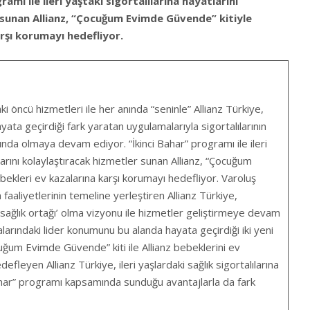
ramı ile ileri yaştaki sigortalılarına hayatlarını
 sunan Allianz, “Çocuğum Evimde Güvende” kitiyle
rşı korumayı hedefliyor.
aki öncü hizmetleri ile her anında “seninle” Allianz Türkiye,
ayata geçirdiği fark yaratan uygulamalarıyla sigortalılarının
nda olmaya devam ediyor. “İkinci Bahar” programı ile ileri
tlarını kolaylaştıracak hizmetler sunan Allianz, “Çocuğum
ekleri ev kazalarına karşı korumayı hedefliyor. Varoluş
 faaliyetlerinin temeline yerleştiren Allianz Türkiye,
 sağlık ortağı’ olma vizyonu ile hizmetler geliştirmeye devam
talarındaki lider konumunu bu alanda hayata geçirdiği iki yeni
cuğum Evimde Güvende” kiti ile Allianz bebeklerini ev
efleyen Allianz Türkiye, ileri yaşlardaki sağlık sigortalılarına
 Bahar” programı kapsamında sunduğu avantajlarla da fark