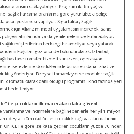
isine erişim sağlayabiliyor. Program ile 65 yaş ve
ine, sağlık harcama oranlarına göre yürürlükteki poliçe
da puan yüklemesi yapılıyor. Sigortalılar, Sağlık
örmek için Allianz’ım mobil uygulamasını indirerek, sahip
ık poliçesi alımlarında ya da yenilemelerinde kullanabiliyor.
i sağlık müşterilerinin herhangi bir ameliyat veya yatarak
pandemi koşulları göz önünde bulundurularak, İstanbul,
bağlı hastane transfer hizmeti sunarken, operasyon
erine ise evlerine döndüklerinde bu süreci daha rahat ve
l bir kit gönderiyor. Bireysel tamamlayıcı ve modüler sağlık
nin, otomatik olarak dahil olduğu programın, ikinci fazında yeni
esi hedefleniyor.
 ile çocukların ilk maceraları daha güvenli
 yaralanma ve incinmelere bağlı nedenlerle her yıl 1 milyon
Neredeyse, tüm okul öncesi çocukluk çağı yaralanmalarının
r. UNICEF’e göre ise kaza geçiren çocukların yüzde 70’inden
iriyor. Kazaların yüzde 60’ı çocukların davranışlarından değil,