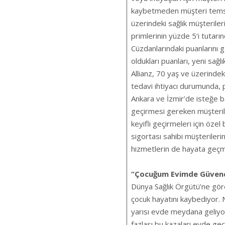
kaybetmeden müşteri temsilc
üzerindeki sağlık müşteriler
primlerinin yüzde 5‘i tutarın
Cüzdanlarındaki puanlarını g
oldukları puanları, yeni sağl
Allianz, 70 yaş ve üzerindek
tedavi ihtiyacı durumunda, 
Ankara ve İzmir’de isteğe 
geçirmesi gereken müşteril
keyifli geçirmeleri için öze
sigortası sahibi müşterileri
hizmetlerin de hayata geçm
“Çocuğum Evimde Güvende”
Dünya Sağlık Örgütü’ne göre
çocuk hayatını kaybediyor. 
yarısı evde meydana geliyo
fazlası bu kazaları evde geç