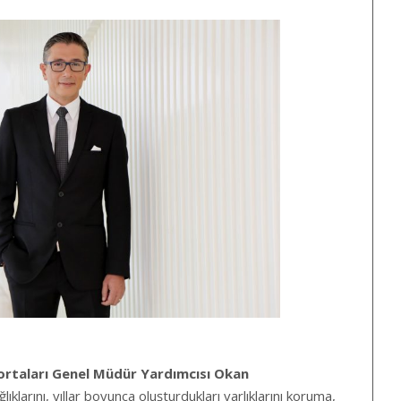
gortaları Genel Müdür Yardımcısı Okan
ağlıklarını, yıllar boyunca oluşturdukları varlıklarını koruma,