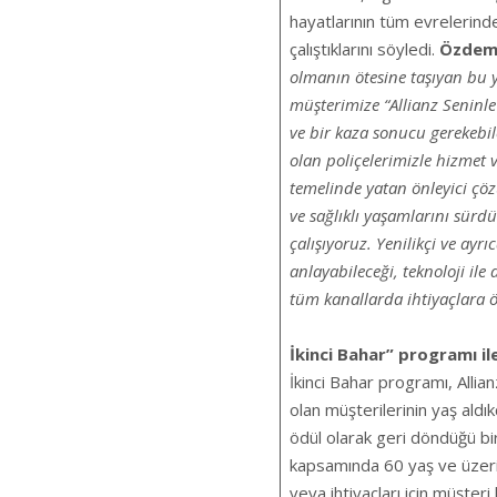
hayatlarının tüm evrelerinde
çalıştıklarını söyledi.
Özdem
olmanın ötesine taşıyan bu y
müşterimize “Allianz Seninl
ve bir kaza sonucu gerekebile
olan poliçelerimizle hizmet
temelinde yatan önleyici çö
ve sağlıklı yaşamlarını sür
çalışıyoruz. Yenilikçi ve ayrıc
anlayabileceği, teknoloji ile
tüm kanallarda ihtiyaçlara 
İkinci Bahar” programı il
İkinci Bahar programı, Allia
olan müşterilerinin yaş aldı
ödül olarak geri döndüğü bir 
kapsamında 60 yaş ve üzerin
veya ihtiyaçları için müşteri