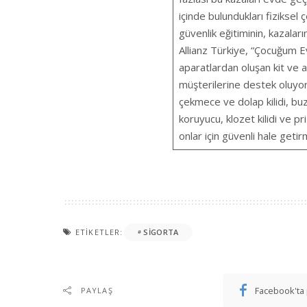
içinde bulundukları fiziksel
güvenlik eğitiminin, kazala
Allianz Türkiye, “Çocuğum E
aparatlardan oluşan kit ve a
müşterilerine destek oluyor. A
çekmece ve dolap kilidi, buzd
koruyucu, klozet kilidi ve pr
onlar için güvenli hale geti
ETIKETLER:
SIGORTA
Facebook'ta 
PAYLAŞ