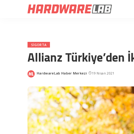
SIGORTA
Allianz Türkiye’den 
HardwareLab Haber Merkezi
19 Nisan 2021
Posted
by