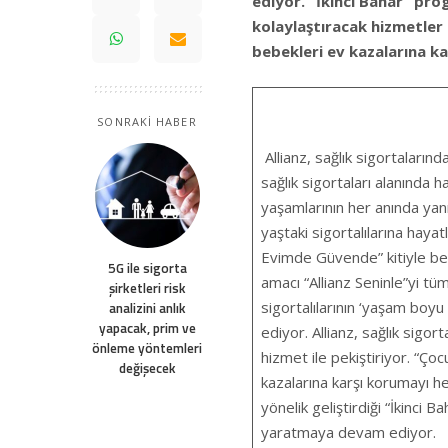
ediyor. “İkinci Bahar” prog
kolaylaştıracak hizmetler
bebekleri ev kazalarına ka
SONRAKİ HABER
Allianz, sağlık sigortalarınd
sağlık sigortaları alanında h
yaşamlarının her anında yanı
yaştaki sigortalılarına haya
Evimde Güvende” kitiyle beb
5G ile sigorta
amacı “Allianz Seninle”yi tüm
şirketleri risk
sigortalılarının ‘yaşam boyu
analizini anlık
yapacak, prim ve
ediyor. Allianz, sağlık sigor
önleme yöntemleri
hizmet ile pekiştiriyor. “Ço
değişecek
kazalarına karşı korumayı hed
yönelik geliştirdiği “İkinci
yaratmaya devam ediyor.