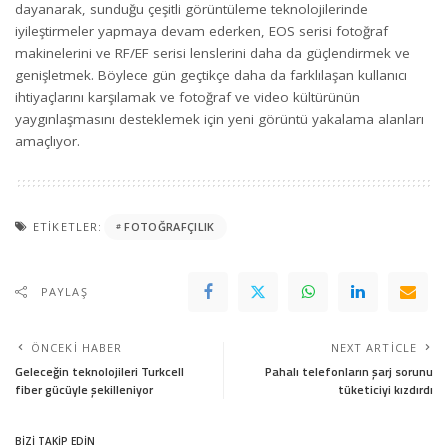
dayanarak, sunduğu çeşitli görüntüleme teknolojilerinde
iyileştirmeler yapmaya devam ederken, EOS serisi fotoğraf
makinelerini ve RF/EF serisi lenslerini daha da güçlendirmek ve
genişletmek. Böylece gün geçtikçe daha da farklılaşan kullanıcı
ihtiyaçlarını karşılamak ve fotoğraf ve video kültürünün
yaygınlaşmasını desteklemek için yeni görüntü yakalama alanları
amaçlıyor.
ETIKETLER:
FOTOĞRAFÇILIK
PAYLAŞ
ÖNCEKI HABER
NEXT ARTICLE
Geleceğin teknolojileri Turkcell
Pahalı telefonların şarj sorunu
fiber gücüyle şekilleniyor
tüketiciyi kızdırdı
BİZİ TAKİP EDİN