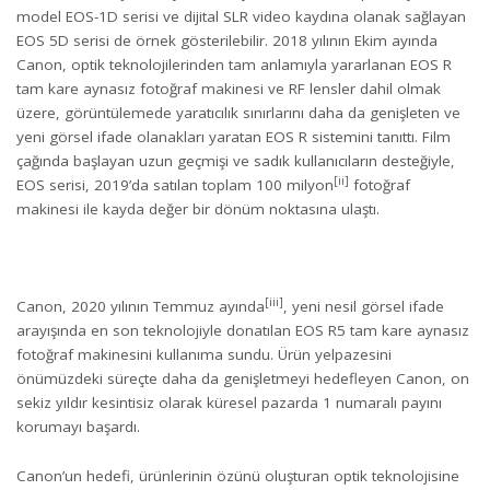
model EOS-1D serisi ve dijital SLR video kaydına olanak sağlayan
EOS 5D serisi de örnek gösterilebilir. 2018 yılının Ekim ayında
Canon, optik teknolojilerinden tam anlamıyla yararlanan EOS R
tam kare aynasız fotoğraf makinesi ve RF lensler dahil olmak
üzere, görüntülemede yaratıcılık sınırlarını daha da genişleten ve
yeni görsel ifade olanakları yaratan EOS R sistemini tanıttı. Film
çağında başlayan uzun geçmişi ve sadık kullanıcıların desteğiyle,
[ii]
EOS serisi, 2019’da satılan toplam 100 milyon
fotoğraf
makinesi ile kayda değer bir dönüm noktasına ulaştı.
[iii]
Canon, 2020 yılının Temmuz ayında
, yeni nesil görsel ifade
arayışında en son teknolojiyle donatılan EOS R5 tam kare aynasız
fotoğraf makinesini kullanıma sundu. Ürün yelpazesini
önümüzdeki süreçte daha da genişletmeyi hedefleyen Canon, on
sekiz yıldır kesintisiz olarak küresel pazarda 1 numaralı payını
korumayı başardı.
Canon’un hedefi, ürünlerinin özünü oluşturan optik teknolojisine