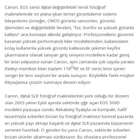
Canon, EOS serisi dijital değiştirilebilir lensli fotoğraf
makinelerinde ön plana çıkan temel görüntüleme sistemi
bileşenlerini (örneğin, CMOS görüntü sensörleri, görüntü
işlemcileri ve değiştirilebilir lensler), “hız, konfor ve yüksek görüntü
kalitesi” ana konsepti altında geliştiriyor. Profesyonellerin güvenini
kazanan yüksek performanslı lider modellerinden; kullanıcıların
kolay kullanımla yüksek görüntü kalitesinde çekimin keyfini
çıkarmasına olanak tanıyan giriş seviyesi modellere kadar geniş
bir ürün yelpazesi sunan Canon, aynı zamanda çok sayıda yaratıcı
[i]
ifadeyi mümkün kılan toplam 118
RF ve EF serisi lensi içeren
zengin bir lens seçkisini bir arada sunuyor. Böylelikle farklı müşteri
ihtiyaçlarına çözüm sunmaya devam ediyor.
Canon, dijital SLR fotoğraf makinelerinin yeni olduğu bir dönem
olan 2003 yılının Eylül ayında sektörde çığır açan EOS 300D
modelini piyasaya sundu. Rekabetçi fiyatıyla ve kompakt, hafif
tasarımıyla ezberleri bozan bu fotoğraf makinesi küresel pazarda
en yüksek payı almayı başardı ve dijital SLR pazarında büyümenin
zeminini hazırladı. O günden bu yana Canon, sektörde ezberleri
bozan ürünler çıkarmayı sürdürüyor. Bu cihazlara profesyonel