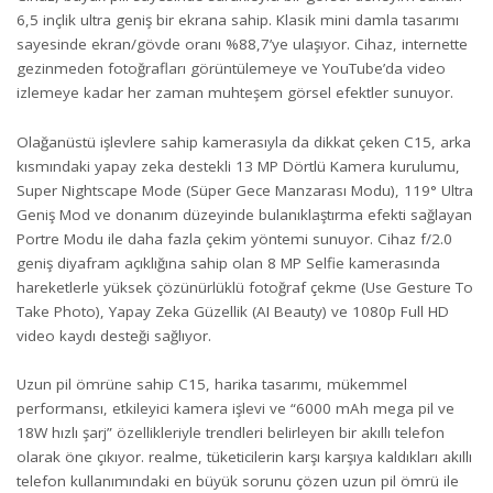
6,5 inçlik ultra geniş bir ekrana sahip. Klasik mini damla tasarımı
sayesinde ekran/gövde oranı %88,7’ye ulaşıyor. Cihaz, internette
gezinmeden fotoğrafları görüntülemeye ve YouTube’da video
izlemeye kadar her zaman muhteşem görsel efektler sunuyor.
Olağanüstü işlevlere sahip kamerasıyla da dikkat çeken C15, arka
kısmındaki yapay zeka destekli 13 MP Dörtlü Kamera kurulumu,
Super Nightscape Mode (Süper Gece Manzarası Modu), 119° Ultra
Geniş Mod ve donanım düzeyinde bulanıklaştırma efekti sağlayan
Portre Modu ile daha fazla çekim yöntemi sunuyor. Cihaz f/2.0
geniş diyafram açıklığına sahip olan 8 MP Selfie kamerasında
hareketlerle yüksek çözünürlüklü fotoğraf çekme (Use Gesture To
Take Photo), Yapay Zeka Güzellik (AI Beauty) ve 1080p Full HD
video kaydı desteği sağlıyor.
Uzun pil ömrüne sahip C15, harika tasarımı, mükemmel
performansı, etkileyici kamera işlevi ve “6000 mAh mega pil ve
18W hızlı şarj” özellikleriyle trendleri belirleyen bir akıllı telefon
olarak öne çıkıyor. realme, tüketicilerin karşı karşıya kaldıkları akıllı
telefon kullanımındaki en büyük sorunu çözen uzun pil ömrü ile