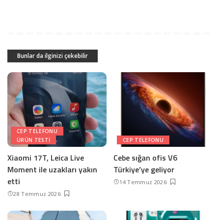
Bunlar da ilginizi çekebilir
CEP TELEFONU
ÜRÜN TESTI
CEP TELEFONU
Xiaomi 17T, Leica Live
Cebe sığan ofis V6
Moment ile uzakları yakın
Türkiye’ye geliyor
etti
14 Temmuz 2026
28 Temmuz 2026