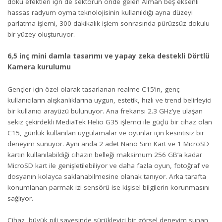
doku efektleri için de sektörün önde gelen Alman beş eksenli
hassas radyum oyma teknolojisinin kullanıldığı ayna düzeyi
parlatma işlemi, 300 dakikalık işlem sonrasında pürüzsüz dokulu
bir yüzey oluşturuyor.
6,5 inç mini damla tasarımı ve yapay zeka destekli Dörtlü
Kamera kurulumu
Gençler için özel olarak tasarlanan realme C15’in, genç
kullanıcıların alışkanlıklarına uygun, estetik, hızlı ve trend belirleyici
bir kullanıcı arayüzü bulunuyor. Ana frekansı 2.3 GHz’ye ulaşan
sekiz çekirdekli MediaTek Helio G35 işlemci ile güçlü bir cihaz olan
C15, günlük kullanılan uygulamalar ve oyunlar için kesintisiz bir
deneyim sunuyor. Aynı anda 2 adet Nano Sim Kart ve 1 MicroSD
kartın kullanılabildiği cihazın belleği maksimum 256 GB’a kadar
MicroSD kart ile genişletilebiliyor ve daha fazla oyun, fotoğraf ve
dosyanın kolayca saklanabilmesine olanak tanıyor. Arka tarafta
konumlanan parmak izi sensörü ise kişisel bilgilerin korunmasını
sağlıyor.
Cihaz, büyük pili sayesinde sürükleyici bir görsel deneyim sunan