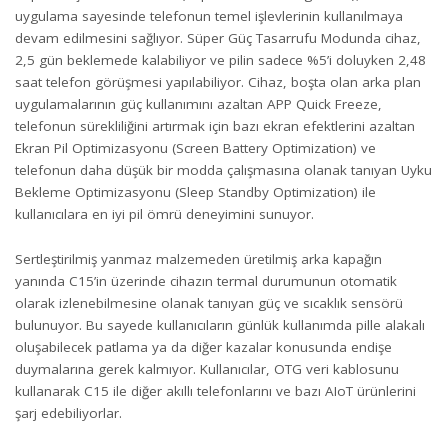
uygulama sayesinde telefonun temel işlevlerinin kullanılmaya
devam edilmesini sağlıyor. Süper Güç Tasarrufu Modunda cihaz,
2,5 gün beklemede kalabiliyor ve pilin sadece %5’i doluyken 2,48
saat telefon görüşmesi yapılabiliyor. Cihaz, boşta olan arka plan
uygulamalarının güç kullanımını azaltan APP Quick Freeze,
telefonun sürekliliğini artırmak için bazı ekran efektlerini azaltan
Ekran Pil Optimizasyonu (Screen Battery Optimization) ve
telefonun daha düşük bir modda çalışmasına olanak tanıyan Uyku
Bekleme Optimizasyonu (Sleep Standby Optimization) ile
kullanıcılara en iyi pil ömrü deneyimini sunuyor.
Sertleştirilmiş yanmaz malzemeden üretilmiş arka kapağın
yanında C15’in üzerinde cihazın termal durumunun otomatik
olarak izlenebilmesine olanak tanıyan güç ve sıcaklık sensörü
bulunuyor. Bu sayede kullanıcıların günlük kullanımda pille alakalı
oluşabilecek patlama ya da diğer kazalar konusunda endişe
duymalarına gerek kalmıyor. Kullanıcılar, OTG veri kablosunu
kullanarak C15 ile diğer akıllı telefonlarını ve bazı AIoT ürünlerini
şarj edebiliyorlar.