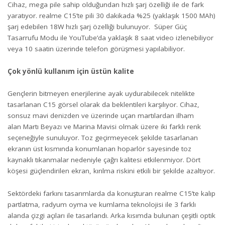
Cihaz, mega pile sahip olduğundan hızlı şarj özelliği ile de fark
yaratıyor. realme C15’te pili 30 dakikada %25 (yaklaşık 1500 MAh)
şarj edebilen 18W hızlı şarj özelliği bulunuyor. Süper Güç
Tasarrufu Modu ile YouTube’da yaklaşık 8 saat video izlenebiliyor
veya 10 saatin üzerinde telefon görüşmesi yapılabiliyor.
Çok yönlü kullanım için üstün kalite
Gençlerin bitmeyen enerjilerine ayak uydurabilecek nitelikte
tasarlanan C15 görsel olarak da beklentileri karşılıyor. Cihaz,
sonsuz mavi denizden ve üzerinde uçan martılardan ilham
alan Martı Beyazı ve Marina Mavisi olmak üzere iki farklı renk
seçeneğiyle sunuluyor. Toz geçirmeyecek şekilde tasarlanan
ekranın üst kısmında konumlanan hoparlör sayesinde toz
kaynaklı tıkanmalar nedeniyle çağrı kalitesi etkilenmiyor. Dört
köşesi güçlendirilen ekran, kırılma riskini etkili bir şekilde azaltıyor.
Sektördeki farkını tasarımlarda da konuşturan realme C15’te kalıp
partlatma, radyum oyma ve kumlama teknolojisi ile 3 farklı
alanda çizgi açıları ile tasarlandı. Arka kısımda bulunan çeşitli optik