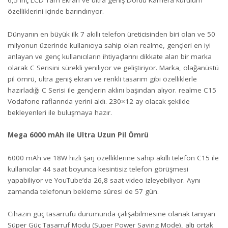
6,5 inç LCD Tam Ekran ve ultra geniş Dörtlü Kamera kurulum
özelliklerini içinde barındırıyor.
Dünyanın en büyük ilk 7 akıllı telefon üreticisinden biri olan ve 50
milyonun üzerinde kullanıcıya sahip olan realme, gençleri en iyi
anlayan ve genç kullanıcıların ihtiyaçlarını dikkate alan bir marka
olarak C Serisini sürekli yeniliyor ve geliştiriyor. Marka, olağanüstü
pil ömrü, ultra geniş ekran ve renkli tasarım gibi özelliklerle
hazırladığı C Serisi ile gençlerin aklını başından alıyor. realme C15
Vodafone raflarında yerini aldı. 230×12 ay olacak şekilde
bekleyenleri ile buluşmaya hazır.
Mega 6000 mAh ile Ultra Uzun Pil Ömrü
6000 mAh ve 18W hızlı şarj özelliklerine sahip akıllı telefon C15 ile
kullanıcılar 44 saat boyunca kesintisiz telefon görüşmesi
yapabiliyor ve YouTube’da 26,8 saat video izleyebiliyor. Aynı
zamanda telefonun bekleme süresi de 57 gün.
Cihazın güç tasarrufu durumunda çalışabilmesine olanak tanıyan
Süper Güç Tasarruf Modu (Super Power Saving Mode), altı ortak