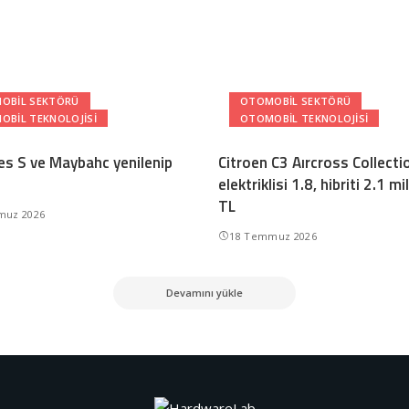
OBIL SEKTÖRÜ
OTOMOBIL SEKTÖRÜ
OBIL TEKNOLOJISI
OTOMOBIL TEKNOLOJISI
s S ve Maybahc yenilenip
Citroen C3 Aırcross Collecti
elektriklisi 1.8, hibriti 2.1 m
TL
muz 2026
18 Temmuz 2026
Devamını yükle