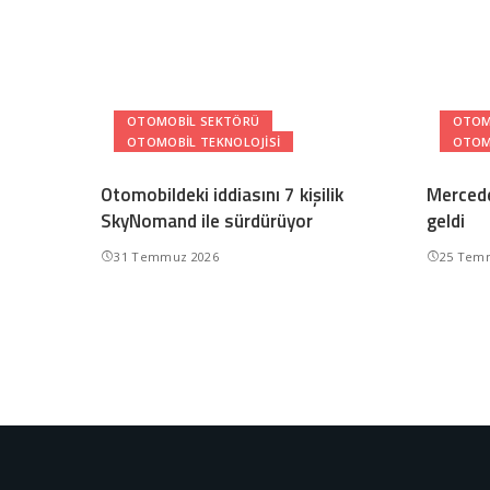
OTOMOBIL SEKTÖRÜ
OTOM
OTOMOBIL TEKNOLOJISI
OTOM
Otomobildeki iddiasını 7 kişilik
Mercede
SkyNomand ile sürdürüyor
geldi
31 Temmuz 2026
25 Tem