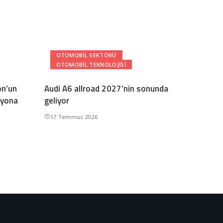
OTOMOBIL SEKTÖRÜ
OTOMOBIL TEKNOLOJISI
on’un
Audi A6 allroad 2027’nin sonunda
ilyona
geliyor
17 Temmuz 2026