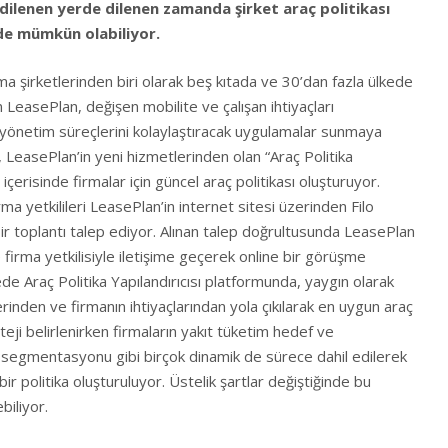
e dilenen yerde dilenen zamanda şirket araç politikası
nde mümkün olabiliyor.
ma şirketlerinden biri olarak beş kıtada ve 30’dan fazla ülkede
 LeasePlan, değişen mobilite ve çalışan ihtiyaçları
o yönetim süreçlerini kolaylaştıracak uygulamalar sunmaya
easePlan’in yeni hizmetlerinden olan “Araç Politika
 içerisinde firmalar için güncel araç politikası oluşturuyor.
irma yetkilileri LeasePlan’in internet sitesi üzerinden Filo
r toplantı talep ediyor. Alınan talep doğrultusunda LeasePlan
e firma yetkilisiyle iletişime geçerek online bir görüşme
e Araç Politika Yapılandırıcısı platformunda, yaygın olarak
lerinden ve firmanın ihtiyaçlarından yola çıkılarak en uygun araç
ateji belirlenirken firmaların yakıt tüketim hedef ve
aç segmentasyonu gibi birçok dinamik de sürece dahil edilerek
ir politika oluşturuluyor. Üstelik şartlar değiştiğinde bu
ebiliyor.