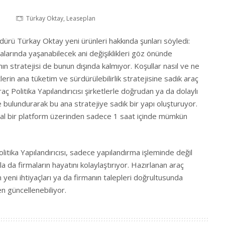
Türkay Oktay, Leaseplan
rü Türkay Oktay yeni ürünleri hakkında şunları söyledi:
malarında yaşanabilecek ani değişiklikleri göz önünde
nın stratejisi de bunun dışında kalmıyor. Koşullar nasıl ve ne
tlerin ana tüketim ve sürdürülebilirlik stratejisine sadık araç
 Araç Politika Yapılandırıcısı şirketlerle doğrudan ya da dolaylı
de bulundurarak bu ana stratejiye sadık bir yapı oluşturuyor.
al bir platform üzerinden sadece 1 saat içinde mümkün
itika Yapılandırıcısı, sadece yapılandırma işleminde değil
 da firmaların hayatını kolaylaştırıyor. Hazırlanan araç
ın yeni ihtiyaçları ya da firmanın talepleri doğrultusunda
en güncellenebiliyor.