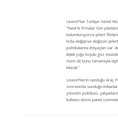
LeasePlan Türkiye Genel Müdü
“Nasıl ki firmalar tüm planla
bulunduruyorsa şirket filoları
hızla değişirse değişsin şirke
politikalarına ihtiyaçları var.
ilişkili çoğu koşulu göz önün
Hem de bunu tamamıyla dijit
kılarak.”
LeasePlan’in sunduğu Araç Pol
sonrasında sunduğu imkanlarla
yönetim politikası, çalışanlar
kullanıcı dostu panel üzerind