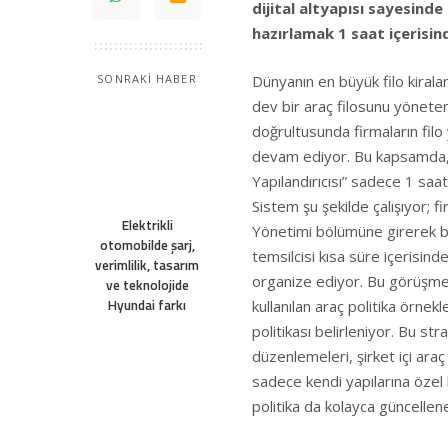
dijital altyapısı sayesind
hazırlamak 1 saat içerisi
Dünyanın en büyük filo kirala
SONRAKİ HABER
dev bir araç filosunu yöneten
doğrultusunda firmaların fil
devam ediyor. Bu kapsamda, L
Yapılandırıcısı” sadece 1 saat
Sistem şu şekilde çalışıyor; f
Elektrikli
Yönetimi bölümüne girerek bi
otomobilde şarj,
temsilcisi kısa süre içerisind
verimlilik, tasarım
organize ediyor. Bu görüşmed
ve teknolojide
Hyundai farkı
kullanılan araç politika örnek
politikası belirleniyor. Bu str
düzenlemeleri, şirket içi ar
sadece kendi yapılarına özel b
politika da kolayca güncellen