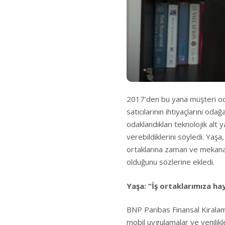
2017’den bu yana müşteri odakl
satıcılarının ihtiyaçlarını od
odaklandıkları teknolojik alt y
verebildiklerini söyledi. Yaşa
ortaklarına zaman ve mekana 
olduğunu sözlerine ekledi.
Yaşa: “İş ortaklarımıza h
BNP Paribas Finansal Kiralama 
mobil uygulamalar ve yenilikle