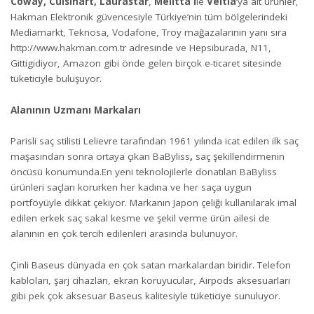
Coway, Cuisinart, Laurastar
,
Melitta i
le
Veltia
’ya ait ürünler,
Hakman Elektronik güvencesiyle Türkiye’nin tüm bölgelerindeki
Mediamarkt, Teknosa, Vodafone, Troy mağazalarının yanı sıra
http://www.hakman.com.tr
adresinde ve Hepsiburada, N11,
Gittigidiyor, Amazon gibi önde gelen birçok e-ticaret sitesinde
tüketiciyle buluşuyor.
Alanının Uzmanı Markaları
Parisli saç stilisti Lelievre tarafından 1961 yılında icat edilen ilk saç
maşasından sonra ortaya çıkan BaByliss
,
saç şekillendirmenin
öncüsü konumunda.En yeni teknolojilerle donatılan BaByliss
ürünleri saçları korurken her kadına ve her saça uygun
portföyüyle dikkat çekiyor. Markanın Japon çeliği kullanılarak imal
edilen erkek saç sakal kesme ve şekil verme ürün ailesi de
alanının en çok tercih edilenleri arasında bulunuyor.
Çinli Baseus dünyada en çok satan markalardan biridir. Telefon
kabloları, şarj cihazları, ekran koruyucular, Airpods aksesuarları
gibi pek çok aksesuar Baseus kalitesiyle tüketiciye sunuluyor.