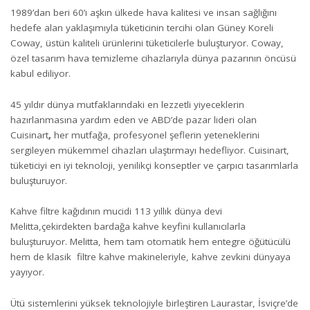
1989’dan beri 60’ı aşkın ülkede hava kalitesi ve insan sağlığını
hedefe alan yaklaşımıyla tüketicinin tercihi olan Güney Koreli
Coway, üstün kaliteli ürünlerini tüketicilerle buluşturyor. Coway,
özel tasarım hava temizleme cihazlarıyla dünya pazarının öncüsü
kabul ediliyor.
45 yıldır dünya mutfaklarındaki en lezzetli yiyeceklerin
hazırlanmasına yardım eden ve ABD’de pazar lideri olan
Cuisinart
,
her mutfağa, profesyonel şeflerin yeteneklerini
sergileyen mükemmel cihazları ulaştırmayı hedefliyor. Cuisinart,
tüketiciyi en iyi teknoloji, yenilikçi konseptler ve çarpıcı tasarımlarla
buluşturuyor.
Kahve filtre kağıdının mucidi 113 yıllık dünya devi
Melitta,çekirdekten bardağa kahve keyfini kullanıcılarla
buluşturuyor. Melitta, hem tam otomatik hem entegre öğütücülü
hem de klasik filtre kahve makineleriyle, kahve zevkini dünyaya
yayıyor.
Ütü sistemlerini yüksek teknolojiyle birleştiren Laurastar, İsviçre’de