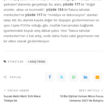
şarküteri”alanında gerçekleşti. Bu alanı,
yüzde 177
ile “doğal
ürünler, aktar ve kozmetik”,
yüzde 134
ile“fatura tahsilat
merkezleri”ve
yüzde 117
ile “mobilya ve dekorasyon” alanları
takip etti. Bu alanda kayda değer bir düşüşün gözlenmemesi ve
aynı Cepte POS’te olduğu gibi, mutfak harcamaları bağlantılı
işyerlerindeki büyük artış dikkat çekici. Yine “fatura tahsilat
merkezleri”nin 2 kat artışı, evde daha fazla vakit geçirmenin net
bir etkisi olarak gözlemleniyor.
ETIKETLER:
ARAŞTIRMA
PAYLAŞ
ÖNCEKI HABER
NEXT ARTICLE
Suzuki Akıllı Hibrit SUV Ailesi
10 Bin Dijitial Uzman Micro Focus
Türkiye’de
Universe 2021’de Buluştu