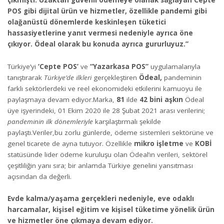
çıkmıştı. Uzaktan güvenli ödemeye olanak sağlayan Cepte
POS gibi dijital ürün ve hizmetler, özellikle pandemi gibi
olağanüstü dönemlerde keskinleşen tüketici
hassasiyetlerine yanıt vermesi nedeniyle ayrıca öne
çıkıyor. Ödeal olarak bu konuda ayrıca gururluyuz.”
Türkiye’yi
‘Cepte POS’
ve
“Yazarkasa POS”
uygulamalarıyla
tanıştırarak
Türkiye’de ilkleri
gerçekleştiren
Ödeal,
pandeminin
farklı sektörlerdeki ve reel ekonomideki etkilerini kamuoyu ile
paylaşmaya devam ediyor.Marka,
81
ilde
42 bini aşkın
Ödeal
üye işyerindeki, 01 Ekim 2020 ile 28 Şubat 2021 arası verilerini;
pandeminin ilk dönemleriyle
karşılaştırmalı şekilde
paylaştı.Veriler,bu zorlu günlerde, ödeme sistemleri sektörüne ve
genel ticarete de ayna tutuyor. Özellikle
mikro işletme
ve
KOBİ
statüsünde lider ödeme kuruluşu olan Ödeal’ın verileri, sektörel
çeşitliliğin yanı sıra; bir anlamda Türkiye genelini yansıtması
açısından da değerli.
Evde kalma/yaşama gerçekleri nedeniyle, eve odaklı
harcamalar, kişisel eğitim ve kişisel tüketime yönelik ürün
ve hizmetler öne çıkmaya devam ediyor.