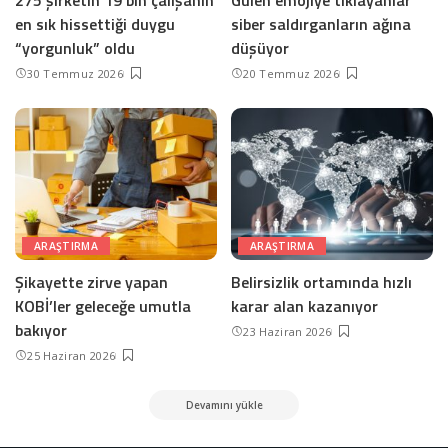
275 şirketin 19 bin çalışanın
Gülen emojiye tıklayanlar
en sık hissettiği duygu
siber saldırganların ağına
“yorgunluk” oldu
düşüyor
30 Temmuz 2026
20 Temmuz 2026
ARAŞTIRMA
ARAŞTIRMA
Şikayette zirve yapan
Belirsizlik ortamında hızlı
KOBİ’ler geleceğe umutla
karar alan kazanıyor
bakıyor
23 Haziran 2026
25 Haziran 2026
Devamını yükle