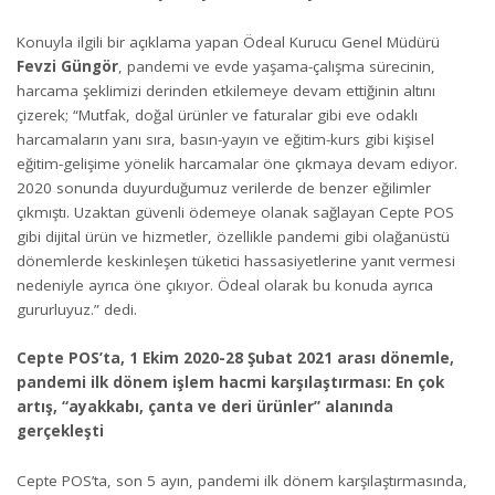
Konuyla ilgili bir açıklama yapan Ödeal Kurucu Genel Müdürü
Fevzi Güngör
, pandemi ve evde yaşama-çalışma sürecinin,
harcama şeklimizi derinden etkilemeye devam ettiğinin altını
çizerek; “Mutfak, doğal ürünler ve faturalar gibi eve odaklı
harcamaların yanı sıra, basın-yayın ve eğitim-kurs gibi kişisel
eğitim-gelişime yönelik harcamalar öne çıkmaya devam ediyor.
2020 sonunda duyurduğumuz verilerde de benzer eğilimler
çıkmıştı. Uzaktan güvenli ödemeye olanak sağlayan Cepte POS
gibi dijital ürün ve hizmetler, özellikle pandemi gibi olağanüstü
dönemlerde keskinleşen tüketici hassasiyetlerine yanıt vermesi
nedeniyle ayrıca öne çıkıyor. Ödeal olarak bu konuda ayrıca
gururluyuz.” dedi.
Cepte POS’ta, 1 Ekim 2020-28 Şubat 2021 arası dönemle,
pandemi ilk dönem işlem hacmi karşılaştırması: En çok
artış, “ayakkabı, çanta ve deri ürünler” alanında
gerçekleşti
Cepte POS’ta, son 5 ayın, pandemi ilk dönem karşılaştırmasında,