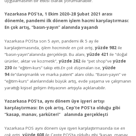
uygulamasının bir etkisi olarak yorumlanabilir.
Yazarkasa POS’ta, 1 Ekim 2020-28 Şubat 2021 arası
dönemle, pandemi ilk dönem işlem hacmi karşılaştırması:
En çok artış, “basın-yayın” alanında yaşandı
Yazarkasa POS’ta son 5 ayın, pandemi ilk 5 ay ile
karşılaştırmasında,
işlem hacminde en çok artış
,
yüzde 982
ile
“basın-yayın”alanında gerçekleşti. Bu alanı,
yüzde 421
ile “doğal
ürünler, aktar ve kozmetik”,
yüzde 262
ile “pet shop”ve
yüzde
230
ile “eğitim-kurs” takip etti.
En çok düşen
alan ise,
yüzde
94
ile“danışmanlık ve marka patent” alanı oldu. “Basın-yayın” ve
“eğitim-kurs” alanlarındaki büyük artış, evde yaşama ve çalışmanın
yarattığı kişisel gelişim ihtiyacının artışıyla açıklanabilir.
Yazarkasa POS’ta, aynı dönem üye işyeri artışı
karşılaştırması: En çok artış, Cep’te POS’ta olduğu gibi
“kasap, manav, şarküteri” alanında gerçekleşti
Yazarkasa POS aynı dönem üye işyeri karşılaştırmasında ise
en
çok artış
,
yüzde 608
ile Cepte POS’ta olduğu gibi “kasap, manav,