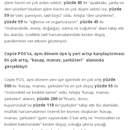
işlem hacmi en çok artan
sektör,
yüzde 85
ile “ayakkabı, çanta ve
deri ürünleri”olurken
işlem hacmi en çok düşen sektör
ise,
yüzde
59
ile“otel, pansiyon, tatil köyü” oldu. Artışta “deri ürünlerini”,
yüzde 59
ile “eğlence ve organizasyon”,
yüzde 45
ile
“mühendislik, enerji, doğalgaz, ısıtma ve soğutma” alanı takip etti.
Bu alanda, özellikle tatil harcamalarındaki keskin düşüş
pandeminin net etkisini gösteriyor.
Cepte POS’ta, aynı dönem üye iş yeri artışı karşılaştırması:
En çok artış, “kasap, manav, şarküteri” alanında
gerçekleşti
Cepte POS, aynı dönem
yeni üye işyerinde en çok artış
yüzde
500
ile “kasap, manav, şarküteri”ve
en çok düşüş
yüzde 55
ile
“motosiklet ve bisiklet tamiri” oldu. Artışta “kasap, manav,
şarküteri” alanını,
yüzde 260
ile“finans, döviz,
kuyumculuk”ve
yüzde 118
ile“çiçekçiler” takip etti. Bu alandaki,
mutfak harcamalarının önemli bir kısmını oluşturan “kasap,
manav, şarküteri” işyeri sayısındaki 5 kat artış ve “motosiklet ve
bisiklet bakımındaki” keskin düşüş; sokağa çıkma yasağı