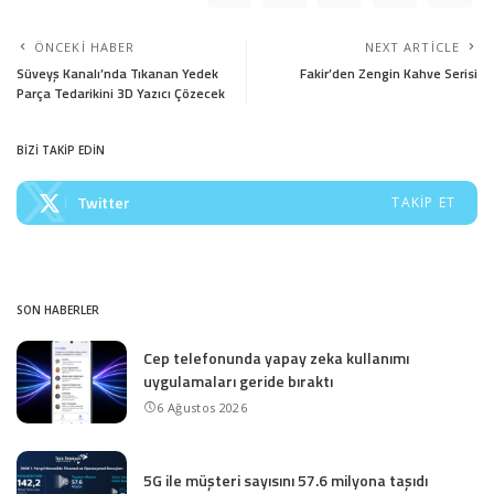
ÖNCEKI HABER
NEXT ARTICLE
Süveyş Kanalı’nda Tıkanan Yedek
Fakir’den Zengin Kahve Serisi
Parça Tedarikini 3D Yazıcı Çözecek
BİZİ TAKİP EDİN
Twitter
TAKIP ET
SON HABERLER
Cep telefonunda yapay zeka kullanımı
uygulamaları geride bıraktı
6 Ağustos 2026
5G ile müşteri sayısını 57.6 milyona taşıdı