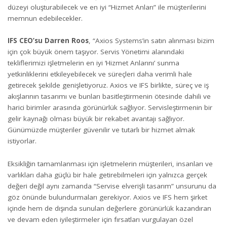
düzeyi oluşturabilecek ve en iyi “Hizmet Anları” ile müşterilerini
memnun edebilecekler.
IFS CEO’su Darren Roos
, “Axios Systems’in satın alınması bizim
için çok büyük önem taşıyor. Servis Yönetimi alanındaki
tekliflerimizi işletmelerin en iyi ‘Hizmet Anlarını’ sunma
yetkinliklerini etkileyebilecek ve süreçleri daha verimli hale
getirecek şekilde genişletiyoruz. Axios ve IFS birlikte, süreç ve iş
akışlarının tasarımı ve bunları basitleştirmenin ötesinde dahili ve
harici birimler arasında görünürlük sağlıyor. Servisleştirmenin bir
gelir kaynağı olması büyük bir rekabet avantajı sağlıyor.
Günümüzde müşteriler güvenilir ve tutarlı bir hizmet almak
istiyorlar.
Eksikliğin tamamlanması için işletmelerin müşterileri, insanları ve
varlıkları daha güçlü bir hale getirebilmeleri için yalnızca gerçek
değeri değil aynı zamanda “Servise elverişli tasarım” unsurunu da
göz önünde bulundurmaları gerekiyor. Axios ve IFS hem şirket
içinde hem de dışında sunulan değerlere görünürlük kazandıran
ve devam eden iyileştirmeler için fırsatları vurgulayan özel