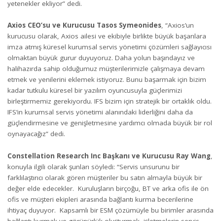
yetenekler ekliyor” dedi.
Axios CEO’su ve Kurucusu Tasos Symeonides
, “Axios’un
kurucusu olarak, Axios ailesi ve ekibiyle birlikte büyük başarılara
imza atmış küresel kurumsal servis yönetimi çözümleri sağlayıcısı
olmaktan büyük gurur duyuyoruz. Daha yolun başındayız ve
halihazırda sahip olduğumuz müşterilerimizle çalışmaya devam
etmek ve yenilerini eklemek istiyoruz. Bunu başarmak için bizim
kadar tutkulu küresel bir yazılım oyuncusuyla güçlerimizi
birleştirmemiz gerekiyordu. IFS bizim için stratejik bir ortaklık oldu.
IFS’in kurumsal servis yönetimi alanındaki liderliğini daha da
güçlendirmesine ve genişletmesine yardımcı olmada büyük bir rol
oynayacağız” dedi.
Constellation Research Inc Başkanı ve Kurucusu Ray Wang
,
konuyla ilgili olarak şunları söyledi: “Servis unsurunu bir
farklılaştırıcı olarak gören müşteriler bu satın almayla büyük bir
değer elde edecekler. Kuruluşların birçoğu, BT ve arka ofis ile ön
ofis ve müşteri ekipleri arasında bağlantı kurma becerilerine
ihtiyaç duyuyor. Kapsamlı bir ESM çözümüyle bu birimler arasında
bağlantı kurmak ve görünürlük oluşturmak, işletmelerin servis