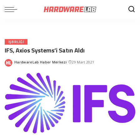
IŞBIRLIĞI
IFS, Axios Systems’i Satın Aldı
HardwareLab Haber Merkezi
29 Mart 2021
Posted
by