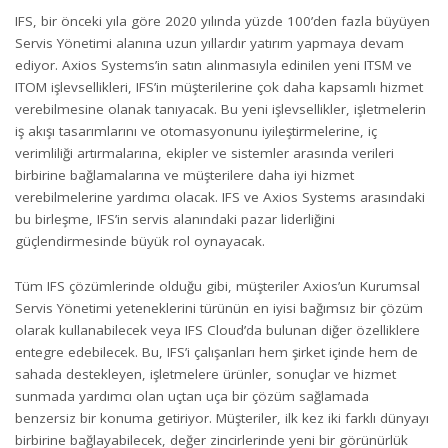
IFS, bir önceki yıla göre 2020 yılında yüzde 100’den fazla büyüyen
Servis Yönetimi alanına uzun yıllardır yatırım yapmaya devam
ediyor. Axios Systems’in satın alınmasıyla edinilen yeni ITSM ve
ITOM işlevsellikleri, IFS’in müşterilerine çok daha kapsamlı hizmet
verebilmesine olanak tanıyacak. Bu yeni işlevsellikler, işletmelerin
iş akışı tasarımlarını ve otomasyonunu iyileştirmelerine, iç
verimliliği artırmalarına, ekipler ve sistemler arasında verileri
birbirine bağlamalarına ve müşterilere daha iyi hizmet
verebilmelerine yardımcı olacak. IFS ve Axios Systems arasındaki
bu birleşme, IFS’in servis alanındaki pazar liderliğini
güçlendirmesinde büyük rol oynayacak.
Tüm IFS çözümlerinde olduğu gibi, müşteriler Axios’un Kurumsal
Servis Yönetimi yeteneklerini türünün en iyisi bağımsız bir çözüm
olarak kullanabilecek veya IFS Cloud’da bulunan diğer özelliklere
entegre edebilecek. Bu, IFS’i çalışanları hem şirket içinde hem de
sahada destekleyen, işletmelere ürünler, sonuçlar ve hizmet
sunmada yardımcı olan uçtan uça bir çözüm sağlamada
benzersiz bir konuma getiriyor. Müşteriler, ilk kez iki farklı dünyayı
birbirine bağlayabilecek, değer zincirlerinde yeni bir görünürlük