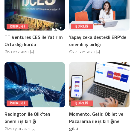
IŞBIRLIĞI
IŞBIRLIĞI
TT Ventures CES ile Yatırım
Yapay zeka destekli ERP’de
Ortaklığı kurdu
önemli iş birliği
5 Ocak 2026
27 Ekim 2025
IŞBIRLIĞI
IŞBIRLIĞI
Redington ile Qlik’ten
Momento, Getir, Obilet ve
önemli iş birliği
Pazarama ile iş birliğine
gitti
25 Eylül 2025