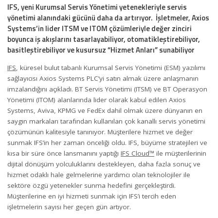
IFS, yeni Kurumsal Servis Yönetimi yetenekleriyle servis
yönetimi alanındaki gücünü daha da artırıyor. İşletmeler, Axios
Systems’in lider ITSM ve ITOM çözümleriyle değer zinciri
boyunca iş akışlarını tasarlayabiliyor, otomatikleştirebiliyor,
basitleştirebiliyor ve kusursuz “Hizmet Anları” sunabiliyor
IFS
, küresel bulut tabanlı Kurumsal Servis Yönetimi (ESM) yazılımı
sağlayıcısı Axios Systems PLC’yi satın almak üzere anlaşmanın
imzalandığını açıkladı. BT Servis Yönetimi (ITSM) ve BT Operasyon
Yönetimi (ITOM) alanlarında lider olarak kabul edilen Axios
Systems, Aviva, KPMG ve FedEx dahil olmak üzere dünyanın en
saygın markaları tarafından kullanılan çok kanallı servis yönetimi
çözümünün kalitesiyle tanınıyor. Müşterilere hizmet ve değer
sunmak IFS’in her zaman önceliği oldu. IFS, büyüme stratejileri ve
kısa bir süre önce lansmanını yaptığı
IFS Cloud™
ile müşterilerinin
dijital dönüşüm yolculuklarını destekleyen, daha fazla sonuç ve
hizmet odaklı hale gelmelerine yardımcı olan teknolojiler ile
sektöre özgü yetenekler sunma hedefini gerçekleştirdi.
Müşterilerine en iyi hizmeti sunmak için IFS’i tercih eden
işletmelerin sayısı her geçen gün artıyor.