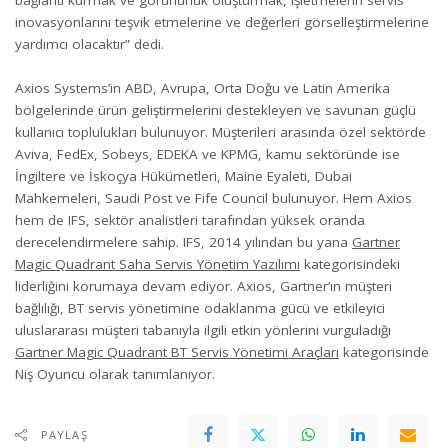
inovasyonlarını teşvik etmelerine ve değerleri görselleştirmelerine
yardımcı olacaktır” dedi.
Axios Systems’in ABD, Avrupa, Orta Doğu ve Latin Amerika
bölgelerinde ürün geliştirmelerini destekleyen ve savunan güçlü
kullanıcı toplulukları bulunuyor. Müşterileri arasında özel sektörde
Aviva, FedEx, Sobeys, EDEKA ve KPMG, kamu sektöründe ise
İngiltere ve İskoçya Hükümetleri, Maine Eyaleti, Dubai
Mahkemeleri, Saudi Post ve Fife Council bulunuyor. Hem Axios
hem de IFS, sektör analistleri tarafından yüksek oranda
derecelendirmelere sahip. IFS, 2014 yılından bu yana
Gartner
Magic Quadrant Saha Servis Yönetim Yazılımı
kategorisindeki
liderliğini korumaya devam ediyor. Axios, Gartner’ın müşteri
bağlılığı, BT servis yönetimine odaklanma gücü ve etkileyici
uluslararası müşteri tabanıyla ilgili etkin yönlerini vurguladığı
Gartner Magic Quadrant BT Servis Yönetimi Araçları
kategorisinde
Niş Oyuncu olarak tanımlanıyor.
PAYLAŞ