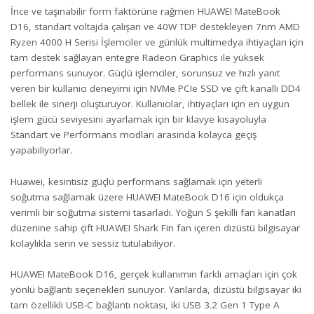
İnce ve taşınabilir form faktörüne rağmen HUAWEI MateBook
D16, standart voltajda çalışan ve 40W TDP destekleyen 7nm AMD
Ryzen 4000 H Serisi İşlemciler ve günlük multimedya ihtiyaçları için
tam destek sağlayan entegre Radeon Graphics ile yüksek
performans sunuyor. Güçlü işlemciler, sorunsuz ve hızlı yanıt
veren bir kullanıcı deneyimi için NVMe PCIe SSD ve çift kanallı DD4
bellek ile sinerji oluşturuyor. Kullanıcılar, ihtiyaçları için en uygun
işlem gücü seviyesini ayarlamak için bir klavye kısayoluyla
Standart ve Performans modları arasında kolayca geçiş
yapabiliyorlar.
Huawei, kesintisiz güçlü performans sağlamak için yeterli
soğutma sağlamak üzere HUAWEI MateBook D16 için oldukça
verimli bir soğutma sistemi tasarladı. Yoğun S şekilli fan kanatları
düzenine sahip çift HUAWEI Shark Fin fan içeren dizüstü bilgisayar
kolaylıkla serin ve sessiz tutulabiliyor.
HUAWEI MateBook D16, gerçek kullanımın farklı amaçları için çok
yönlü bağlantı seçenekleri sunuyor. Yanlarda, dizüstü bilgisayar iki
tam özellikli USB-C bağlantı noktası, iki USB 3.2 Gen 1 Type A