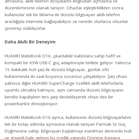
almasına, akıllı telefon dosyalarını doğrudan açmasına ve
düzenlemesine olanak tanıyor. Cihazlar eşleştirildikten sonra,
kullanıcılar tek bir tıklama ile dizüstü bilgisayarı akıllı telefon
aracılığıyla internete bağlayabiliyor ve nerede olurlarsa olsunlar
çevrimiçi olabiliyorlar.
Daha Akıllı Bir Deneyim
HUAWEI MateBook D16, çıkarılabilir kablolara sahip hafif ve
kompakt bir 65W USB-C güç adaptörüyle birlikte geliyor. Yalnızca
15 dakikalık hızlı şarj ile dizüstü bilgisayar, günlük ofis
kullanımında iki saat boyunca sorunsuz çalışabiliyor. Şarj cihazı
yalnızca diğer HUAWEI SuperCharge özellikli akıllı telefonlarla
uyumlu olmakla kalmıyor, aynı zamanda dizüstü bilgisayarın
kendisi kapalıyken ters şarjı destekleyerek cihazı dev bir
powerbank’e dönüştürüyor.
HUAWEI MateBook D16 ayrıca, kullanıcının dizüstü bilgisayarlarını
tek bir kolay adımda açmasına olanak tanıyan Parmak İzi Güç
Düğmesine sahip. Bilgisayarı başlatmayı inanılmaz derecede hızlı
ve güvenli hale getiren bu özellik yanında Gömme Kamera,