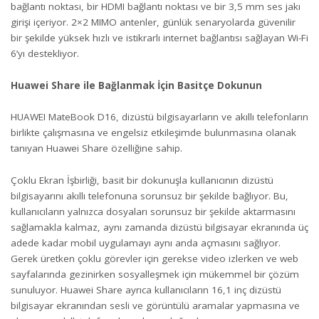
bağlantı noktası, bir HDMI bağlantı noktası ve bir 3,5 mm ses jakı
girişi içeriyor. 2×2 MIMO antenler, günlük senaryolarda güvenilir
bir şekilde yüksek hızlı ve istikrarlı internet bağlantısı sağlayan Wi-Fi
6’yı destekliyor.
Huawei Share ile Bağlanmak İçin Basitçe Dokunun
HUAWEI MateBook D16, dizüstü bilgisayarların ve akıllı telefonların
birlikte çalışmasına ve engelsiz etkileşimde bulunmasına olanak
tanıyan Huawei Share özelliğine sahip.
Çoklu Ekran İşbirliği, basit bir dokunuşla kullanıcının dizüstü
bilgisayarını akıllı telefonuna sorunsuz bir şekilde bağlıyor. Bu,
kullanıcıların yalnızca dosyaları sorunsuz bir şekilde aktarmasını
sağlamakla kalmaz, aynı zamanda dizüstü bilgisayar ekranında üç
adede kadar mobil uygulamayı aynı anda açmasını sağlıyor.
Gerek üretken çoklu görevler için gerekse video izlerken ve web
sayfalarında gezinirken sosyalleşmek için mükemmel bir çözüm
sunuluyor. Huawei Share ayrıca kullanıcıların 16,1 inç dizüstü
bilgisayar ekranından sesli ve görüntülü aramalar yapmasına ve