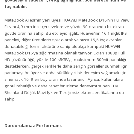
gövdesiyle sadece 1,74 kg ağırlığında, son derece hafif ve
taşınabilir.
MateBook Ailesi’nin yeni üyesi HUAWEI MateBook D16’nın FullView
Ekranı 4,9 mm ince çerçevelere ve yüzde 90 oranında bir ekran
gövde oranına sahip. Bu etkileyici işçilik, Huawei’nin 16.1 inçlik IPS
panelini, diğer üreticilerin tipik olarak yalnızca 15,6 inç ekranları
donatabildiği form faktörüne sahip oldukça kompakt HUAWEI
MateBook D16’ya sığdırmasına olanak tanıyor. Ekran 1080p Full
HD çözünürlüğü, yüzde 100 sRGB’yi, maksimum 300nit parlaklığı
desteklerken, gerçek renklerle daha zengin görseller sunmak için
parlamayı önlüyor ve daha sürükleyici bir deneyim sağlamak için
sinematik 16: 9 en boy oranında tasarlandı. Ayrıca, kullanıcılara
gönül rahatlığı ve daha rahat bir izleme deneyimi sunan TÜV
Rheinland Düşük Mavi Işık ve Titreşimsiz ekran sertifikalarına da
sahip.
Durdurulamaz Performans