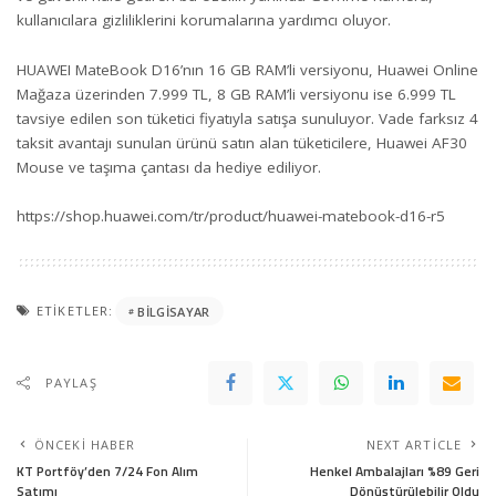
kullanıcılara gizliliklerini korumalarına yardımcı oluyor.
HUAWEI MateBook D16’nın 16 GB RAM’li versiyonu, Huawei Online
Mağaza üzerinden 7.999 TL, 8 GB RAM’li versiyonu ise 6.999 TL
tavsiye edilen son tüketici fiyatıyla satışa sunuluyor. Vade farksız 4
taksit avantajı sunulan ürünü satın alan tüketicilere, Huawei AF30
Mouse ve taşıma çantası da hediye ediliyor.
https://shop.huawei.com/tr/product/huawei-matebook-d16-r5
ETIKETLER:
BILGISAYAR
PAYLAŞ
ÖNCEKI HABER
NEXT ARTICLE
KT Portföy’den 7/24 Fon Alım
Henkel Ambalajları %89 Geri
Satımı
Dönüştürülebilir Oldu