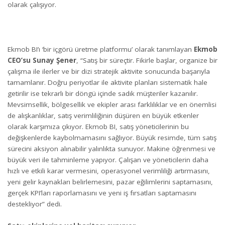
olarak çalışıyor.
Ekmob BI’ı ‘bir içgörü üretme platformu’ olarak tanımlayan
Ekmob
CEO’su Sunay Şener
, “Satış bir süreçtir. Fikirle başlar, organize bir
çalışma ile ilerler ve bir dizi stratejik aktivite sonucunda başarıyla
tamamlanır. Doğru periyotlar ile aktivite planları sistematik hale
getirilir ise tekrarlı bir döngü içinde sadık müşteriler kazanılır.
Mevsimsellik, bölgesellik ve ekipler arası farklılıklar ve en önemlisi
de alışkanlıklar, satış verimliliğinin düşüren en büyük etkenler
olarak karşımıza çıkıyor. Ekmob BI, satış yöneticilerinin bu
değişkenlerde kaybolmamasını sağlıyor. Büyük resimde, tüm satış
sürecini aksiyon alınabilir yalınlıkta sunuyor. Makine öğrenmesi ve
büyük veri ile tahminleme yapıyor. Çalışan ve yöneticilerin daha
hızlı ve etkili karar vermesini, operasyonel verimliliği artırmasını,
yeni gelir kaynakları belirlemesini, pazar eğilimlerini saptamasını,
gerçek KPI’ları raporlamasını ve yeni iş fırsatları saptamasını
destekliyor” dedi.