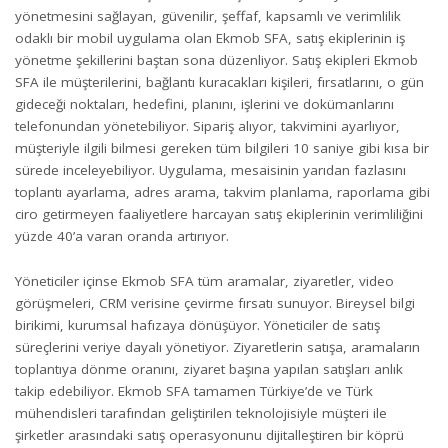
yönetmesini sağlayan, güvenilir, şeffaf, kapsamlı ve verimlilik
odaklı bir mobil uygulama olan Ekmob SFA, satış ekiplerinin iş
yönetme şekillerini baştan sona düzenliyor. Satış ekipleri Ekmob
SFA ile müşterilerini, bağlantı kuracakları kişileri, fırsatlarını, o gün
gideceği noktaları, hedefini, planını, işlerini ve dokümanlarını
telefonundan yönetebiliyor. Sipariş alıyor, takvimini ayarlıyor,
müşteriyle ilgili bilmesi gereken tüm bilgileri 10 saniye gibi kısa bir
sürede inceleyebiliyor. Uygulama, mesaisinin yarıdan fazlasını
toplantı ayarlama, adres arama, takvim planlama, raporlama gibi
ciro getirmeyen faaliyetlere harcayan satış ekiplerinin verimliliğini
yüzde 40’a varan oranda artırıyor.
Yöneticiler içinse Ekmob SFA tüm aramalar, ziyaretler, video
görüşmeleri, CRM verisine çevirme fırsatı sunuyor. Bireysel bilgi
birikimi, kurumsal hafızaya dönüşüyor. Yöneticiler de satış
süreçlerini veriye dayalı yönetiyor. Ziyaretlerin satışa, aramaların
toplantıya dönme oranını, ziyaret başına yapılan satışları anlık
takip edebiliyor. Ekmob SFA tamamen Türkiye’de ve Türk
mühendisleri tarafından geliştirilen teknolojisiyle müşteri ile
şirketler arasındaki satış operasyonunu dijitalleştiren bir köprü