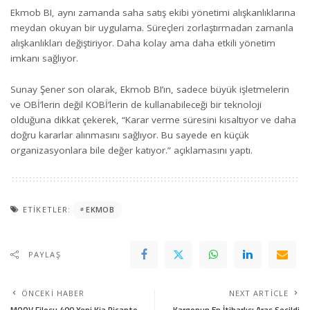
Ekmob BI, aynı zamanda saha satış ekibi yönetimi alışkanlıklarına
meydan okuyan bir uygulama. Süreçleri zorlaştırmadan zamanla
alışkanlıkları değiştiriyor. Daha kolay ama daha etkili yönetim
imkanı sağlıyor.
Sunay Şener son olarak, Ekmob BI’ın, sadece büyük işletmelerin
ve OBİ’lerin değil KOBİ’lerin de kullanabileceği bir teknoloji
olduğuna dikkat çekerek, “Karar verme süresini kısaltıyor ve daha
doğru kararlar alınmasını sağlıyor. Bu sayede en küçük
organizasyonlara bile değer katıyor.” açıklamasını yaptı.
ETIKETLER:
EKMOB
PAYLAŞ
ÖNCEKI HABER
NEXT ARTICLE
MOOV Filosu 400 Yeni Kia Picanto
Kargonun En İtibarlısı Aras Seçildi