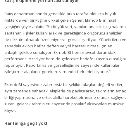
Satış ekiplerine yol haritası sunuyor
Satış departmanlarında genellikle arka tarafta oldukça büyük
miktarda veri biriktiğine dikkat çeken Şener, Ekmob BI’ın nasıl
çalıştığını şöyle anlattı: “Bu büyük veri, yapılan analitik çalışmalarda
saptanan ilişkiler kullanılarak ve gerektiğinde öngörücü analizler
de dikkate alınarak özetleniyor ve görselleştiriliyor. Yöneticilerin ve
sahadaki ekibin hafıza defteri ve yol haritası olması için en
anlaşılır şekilde sunuluyor. Ekmob BI hem mevcut durumdaki
performansı özetliyor hem de gelecekte hedefe ulaşma olasılığını
raporluyor. Raporlama ve görselleştirme sayesinde kullanıcılar
iyileştirme alanlarını gereken zamanda fark edebiliyorlar.”
Ekmob BI sayesinde zahmetsiz bir şekilde ulaşılan değerli veriler,
aynı zamanda sahadaki ekiplerle de paylaşılarak, takımların amaç
birliği yapmasına ve ortak akılla hareket etmesine olanak sağlıyor.
Tutarlı gelecek tahminleri sayesinde proaktif aksiyonları mümkün
kılıyor.
Hantallığa geçit yok!