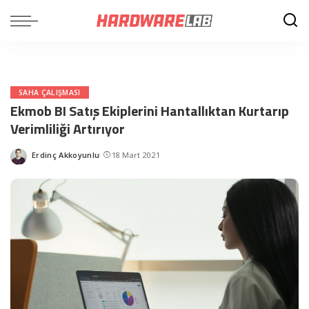
SAHA ÇALIŞMASI
Ekmob BI Satış Ekiplerini Hantallıktan Kurtarıp
Verimliliği Artırıyor
Erdinç Akkoyunlu
18 Mart 2021
Posted
by