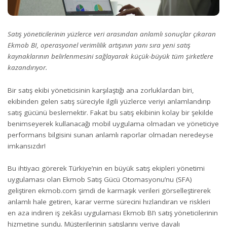
Satış yöneticilerinin yüzlerce veri arasından anlamlı sonuçlar çıkaran
Ekmob BI, operasyonel verimlilik artışının yanı sıra yeni satış
kaynaklarının belirlenmesini sağlayarak küçük-büyük tüm şirketlere
kazandırıyor.
Bir satış ekibi yöneticisinin karşılaştığı ana zorluklardan biri,
ekibinden gelen satış süreciyle ilgili yüzlerce veriyi anlamlandırıp
satış gücünü beslemektir. Fakat bu satış ekibinin kolay bir şekilde
benimseyerek kullanacağı mobil uygulama olmadan ve yöneticiye
performans bilgisini sunan anlamlı raporlar olmadan neredeyse
imkansızdır!
Bu ihtiyacı görerek Türkiye’nin en büyük satış ekipleri yönetimi
uygulaması olan Ekmob Satış Gücü Otomasyonu’nu (SFA)
geliştiren
ekmob.com
şimdi de karmaşık verileri görselleştirerek
anlamlı hale getiren, karar verme sürecini hızlandıran ve riskleri
en aza indiren iş zekâsı uygulaması Ekmob BI’ı satış yöneticilerinin
hizmetine sundu. Müşterilerinin satışlarını veriye dayalı