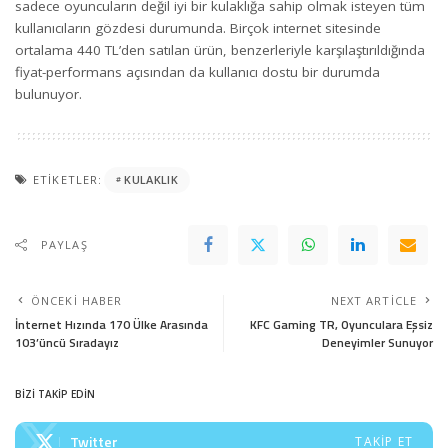
sadece oyuncuların değil iyi bir kulaklığa sahip olmak isteyen tüm
kullanıcıların gözdesi durumunda. Birçok internet sitesinde
ortalama 440 TL’den satılan ürün, benzerleriyle karşılaştırıldığında
fiyat-performans açısından da kullanıcı dostu bir durumda
bulunuyor.
ETIKETLER:
KULAKLIK
PAYLAŞ
ÖNCEKI HABER
NEXT ARTICLE
İnternet Hızında 170 Ülke Arasında
KFC Gaming TR, Oyunculara Eşsiz
103’üncü Sıradayız
Deneyimler Sunuyor
BİZİ TAKİP EDİN
Twitter
TAKIP ET