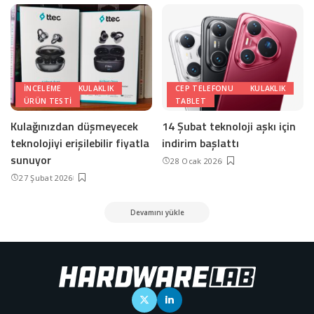
INCELEME
KULAKLIK
CEP TELEFONU
KULAKLIK
ÜRÜN TESTI
TABLET
Kulağınızdan düşmeyecek
14 Şubat teknoloji aşkı için
teknolojiyi erişilebilir fiyatla
indirim başlattı
sunuyor
28 Ocak 2026
27 Şubat 2026
Devamını yükle