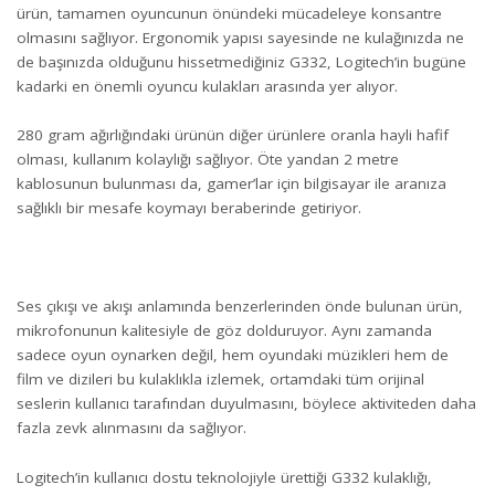
ürün, tamamen oyuncunun önündeki mücadeleye konsantre
olmasını sağlıyor. Ergonomik yapısı sayesinde ne kulağınızda ne
de başınızda olduğunu hissetmediğiniz G332, Logitech’in bugüne
kadarki en önemli oyuncu kulakları arasında yer alıyor.
280 gram ağırlığındaki ürünün diğer ürünlere oranla hayli hafif
olması, kullanım kolaylığı sağlıyor. Öte yandan 2 metre
kablosunun bulunması da, gamer’lar için bilgisayar ile aranıza
sağlıklı bir mesafe koymayı beraberinde getiriyor.
Ses çıkışı ve akışı anlamında benzerlerinden önde bulunan ürün,
mikrofonunun kalitesiyle de göz dolduruyor. Aynı zamanda
sadece oyun oynarken değil, hem oyundaki müzikleri hem de
film ve dizileri bu kulaklıkla izlemek, ortamdaki tüm orijinal
seslerin kullanıcı tarafından duyulmasını, böylece aktiviteden daha
fazla zevk alınmasını da sağlıyor.
Logitech’in kullanıcı dostu teknolojiyle ürettiği G332 kulaklığı,