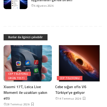
6 Ağustos 2026
Bunlar da ilginizi çekebilir
CEP TELEFONU
ÜRÜN TESTI
CEP TELEFONU
Xiaomi 17T, Leica Live
Cebe sığan ofis V6
Moment ile uzakları yakın
Türkiye’ye geliyor
etti
14 Temmuz 2026
28 Temmuz 2026