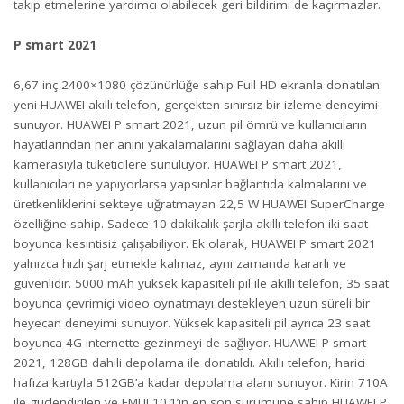
takip etmelerine yardımcı olabilecek geri bildirimi de kaçırmazlar.
P smart 2021
6,67 inç 2400×1080 çözünürlüğe sahip Full HD ekranla donatılan
yeni HUAWEI akıllı telefon, gerçekten sınırsız bir izleme deneyimi
sunuyor. HUAWEI P smart 2021, uzun pil ömrü ve kullanıcıların
hayatlarından her anını yakalamalarını sağlayan daha akıllı
kamerasıyla tüketicilere sunuluyor. HUAWEI P smart 2021,
kullanıcıları ne yapıyorlarsa yapsınlar bağlantıda kalmalarını ve
üretkenliklerini sekteye uğratmayan 22,5 W HUAWEI SuperCharge
özelliğine sahip. Sadece 10 dakikalık şarjla akıllı telefon iki saat
boyunca kesintisiz çalışabiliyor. Ek olarak, HUAWEI P smart 2021
yalnızca hızlı şarj etmekle kalmaz, aynı zamanda kararlı ve
güvenlidir. 5000 mAh yüksek kapasiteli pil ile akıllı telefon, 35 saat
boyunca çevrimiçi video oynatmayı destekleyen uzun süreli bir
heyecan deneyimi sunuyor. Yüksek kapasiteli pil ayrıca 23 saat
boyunca 4G internette gezinmeyi de sağlıyor. HUAWEI P smart
2021, 128GB dahili depolama ile donatıldı. Akıllı telefon, harici
hafıza kartıyla 512GB’a kadar depolama alanı sunuyor. Kirin 710A
ile güçlendirilen ve EMUI 10.1’in en son sürümüne sahip HUAWEI P