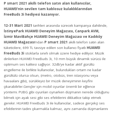
P smart 2021 akıllı telefon satın alan kullanıcılar,
HUAWEI’nin sevilen tam kablosuz kulaklıklarından
FreeBuds 3i hediyesi kazanıyor.
12-31 Mart 2021
tarihleri arasında sürecek kampanya dahilinde,
İstinyePark HUAWEI Deneyim Mağazası, Canpark AVM,
İzmir MaviBahçe HUAWEI Deneyim Mağazası ve Kadıköy
HUAWEI Mağazası
’ndan
P smart 2021
akıllı telefon satın alan
tüketicilere, 699 TL tavsiye edilen son kullanıcı fiyatlı
HUAWEI
FreeBuds 3i
stoklarla sınırlı olmak üzere hediye ediliyor. Müzik
dinlerken HUAWEI FreeBuds 3i, 10 mm büyük dinamik sürücü ile
optimum ses kalitesi sağlıyor. 32db’ye kadar aktif gürültü
engelleme ile birlikte kullanıcılar, bulundukları ortam ne kadar
gürültülü olursa olsun, (metro, otobüs, tren istasyonu veya
havaalanı gibi), sürükleyici bir müzik deneyiminin keyfini
çıkarabilirler.Gençler için mobil oyunlar önemli bir eğlence
yöntemi. PUBG gibi oyunları oynarken düşmanın nerede olduğunu
bilmek için ayak sesi gibi ses efektlerini dikkatlice takip etmek
gerekir. HUAWEI FreeBuds 3i ile kullanıcılar, sadece gerçekçi ses
efektlerinin tadını çıkarmakla kalmaz, aynı zamanda düşmanlarını