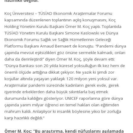
hazırlıklı değildi.”
Koç Üniversitesi – TÜSİAD Ekonomik Araştırmalar Forumu
kapsamında düzenlenen toplantının açılış konuşmasını, Koç
Holding Yönetim Kurulu Başkanı Ömer M. Koç yaptı. Toplantıda
TÜSİAD Yönetim Kurulu Başkanı Simone Kaslowski ve Dünya
Ekonomik Forumu Sağlık ve Sağlık Hizmetlerinin Geleceği
Platformu Başkanı Arnaud Bernaert de konuştu.
“
Pandemi dünya
çapında mevcut eşitsizlikleri göz önüne sermekle kalmadı, onları
daha da derinleştirdi” diyen Ömer M. Koç, şöyle devam etti:
“Dünya Bankası son 20 yılda küresel yoksulluğun ilk kez hem de
önemli ölçüde arttığına dikkat çekiyor. Ne yazık ki şimdi zor
koşullar altında yaşayan yaklaşık 120 milyon yeni yoksul var.
Araştırmalar pandemi sürecinde kadınların gerek evde, gerek
işyerinde erkeklerden daha büyük sıkıntılarla baş etmek
durumunda kaldığını gösteriyor. UNICEF raporlarına göre dünya
çapında yarım milyar öğrenci en temel hakları olan eğitimden
mahrum kaldı. Anlaşılıyor ki insanlık böylesine yıkıcı bir zorluğa
karşı hazırlıklı değildi.”
Ömer M. Koç: “Bu araştırma, kendi nüfuslarını aşılamada