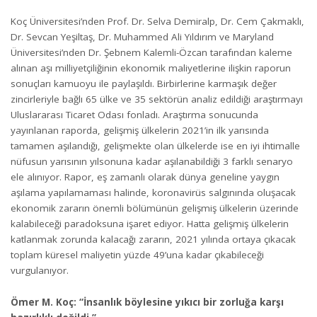
Koç Üniversitesi’nden Prof. Dr. Selva Demiralp, Dr. Cem Çakmaklı,
Dr. Sevcan Yeşiltaş, Dr. Muhammed Ali Yıldırım ve Maryland
Üniversitesi’nden Dr. Şebnem Kalemli-Özcan tarafından kaleme
alınan aşı milliyetçiliğinin ekonomik maliyetlerine ilişkin raporun
sonuçları kamuoyu ile paylaşıldı. Birbirlerine karmaşık değer
zincirleriyle bağlı 65 ülke ve 35 sektörün analiz edildiği araştırmayı
Uluslararası Ticaret Odası fonladı. Araştırma sonucunda
yayınlanan raporda, gelişmiş ülkelerin 2021’in ilk yarısında
tamamen aşılandığı, gelişmekte olan ülkelerde ise en iyi ihtimalle
nüfusun yarısının yılsonuna kadar aşılanabildiği 3 farklı senaryo
ele alınıyor. Rapor, eş zamanlı olarak dünya geneline yaygın
aşılama yapılamaması halinde, koronavirüs salgınında oluşacak
ekonomik zararın önemli bölümünün gelişmiş ülkelerin üzerinde
kalabileceği paradoksuna işaret ediyor. Hatta gelişmiş ülkelerin
katlanmak zorunda kalacağı zararın, 2021 yılında ortaya çıkacak
toplam küresel maliyetin yüzde 49’una kadar çıkabileceği
vurgulanıyor.
Ömer M. Koç: “İnsanlık böylesine yıkıcı bir zorluğa karşı