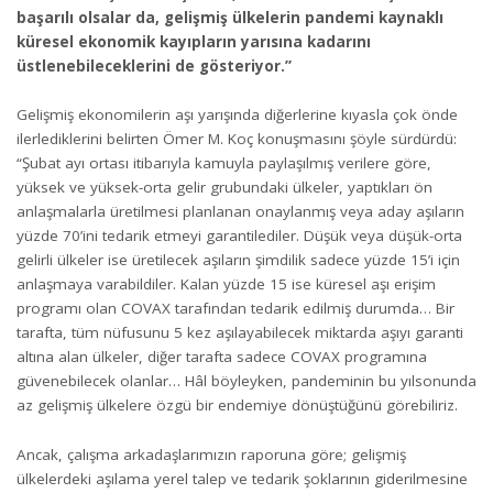
başarılı olsalar da, gelişmiş ülkelerin pandemi kaynaklı
küresel ekonomik kayıpların yarısına kadarını
üstlenebileceklerini de gösteriyor.”
Gelişmiş ekonomilerin aşı yarışında diğerlerine kıyasla çok önde
ilerlediklerini belirten Ömer M. Koç konuşmasını şöyle sürdürdü:
“Şubat ayı ortası itibarıyla kamuyla paylaşılmış verilere göre,
yüksek ve yüksek-orta gelir grubundaki ülkeler, yaptıkları ön
anlaşmalarla üretilmesi planlanan onaylanmış veya aday aşıların
yüzde 70’ini tedarik etmeyi garantilediler. Düşük veya düşük-orta
gelirli ülkeler ise üretilecek aşıların şimdilik sadece yüzde 15’i için
anlaşmaya varabildiler. Kalan yüzde 15 ise küresel aşı erişim
programı olan COVAX tarafından tedarik edilmiş durumda… Bir
tarafta, tüm nüfusunu 5 kez aşılayabilecek miktarda aşıyı garanti
altına alan ülkeler, diğer tarafta sadece COVAX programına
güvenebilecek olanlar… Hâl böyleyken, pandeminin bu yılsonunda
az gelişmiş ülkelere özgü bir endemiye dönüştüğünü görebiliriz.
Ancak, çalışma arkadaşlarımızın raporuna göre; gelişmiş
ülkelerdeki aşılama yerel talep ve tedarik şoklarının giderilmesine