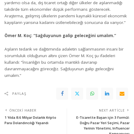
yardımcı olsa da, dış ticaret ortağı diğer ülkeler de aşılanmadığı
takdirde tüm ekonomiler düşük performans gösterecek.
Araştırma, gelişmiş ülkelerin pandemi kaynaklı küresel ekonomik
kayıpların yarısına kadarını üstlenebileceği sonucuna da varıyor.”
Ömer M. Koç: “Sağduyunun galip geleceğini umalım.”
Aşıların tedarik ve dağıtımında adaletin sağlanmasının insani bir
sorumluluk olduğunun altını çizen Ömer M. Koç şu ifadeleri
kullandı: “İnsanlığın bu ortamda mantıklı davranıp
davranmayacağını göreceğiz. Sağduyunun galip geleceğini
umalım.”
PAYLAŞ
ÖNCEKI HABER
NEXT ARTICLE
1 Yılda 8.6 Milyar Dolarlık Kripto
E-Ticarette Başarı için 3 Formül:
Para Dolandırıcılığı Yaşandı
Doğru Pazar Yeri Seçimi, Pazar
Yerinin Yönetimi, Influencer
Kampanyası