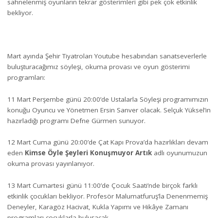
sahnelenmiş oyunların tekrar gösterimleri gibi pek çok etkinlik
bekliyor.
Mart ayında Şehir Tiyatroları Youtube hesabından sanatseverlerle
buluşturacağımız söyleşi, okuma provası ve oyun gösterimi
programları:
11 Mart Perşembe günü 20:00’de Ustalarla Söyleşi programımızın
konuğu Oyuncu ve Yönetmen Ersin Sanver olacak. Selçuk Yüksel’in
hazırladığı programı Defne Gürmen sunuyor.
12 Mart Cuma günü 20:00’de Çat Kapı Prova’da hazırlıkları devam
eden
Kimse Öyle Şeyleri Konuşmuyor Artık
adlı oyunumuzun
okuma provası yayınlanıyor.
13 Mart Cumartesi günü 11:00’de Çocuk Saati’nde birçok farklı
etkinlik çocukları bekliyor. Profesör Malumatfuruş’la Denenmemiş
Deneyler, Karagöz Hacivat, Kukla Yapımı ve Hikâye Zamanı
programları çocuklarla buluşacak.