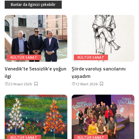
Bunlar da ilginizi çekebilir
KÜLTÜR SANAT
KÜLTÜR SANAT
Venedik’te Sessizlik’e yoğun
Şiirde varoluş sancılarını
ilgi
yaşadım
25 Nisan 2026
12 Mart 2026
KÜLTÜR SANAT
KÜLTÜR SANAT