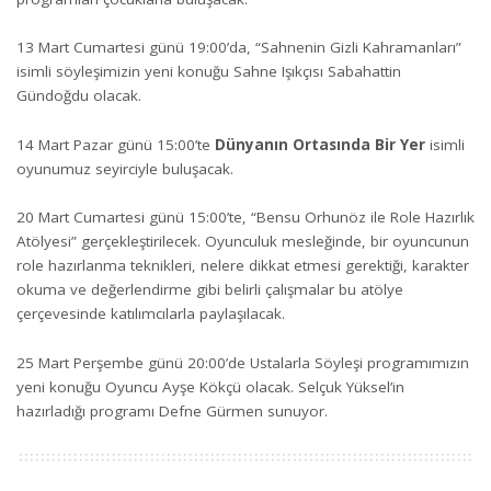
13 Mart Cumartesi günü 19:00’da, “Sahnenin Gizli Kahramanları”
isimli söyleşimizin yeni konuğu Sahne Işıkçısı Sabahattin
Gündoğdu olacak.
14 Mart Pazar günü 15:00’te
Dünyanın Ortasında Bir Yer
isimli
oyunumuz seyirciyle buluşacak.
20 Mart Cumartesi günü 15:00’te, “Bensu Orhunöz ile Role Hazırlık
Atölyesi” gerçekleştirilecek. Oyunculuk mesleğinde, bir oyuncunun
role hazırlanma teknikleri, nelere dikkat etmesi gerektiği, karakter
okuma ve değerlendirme gibi belirli çalışmalar bu atölye
çerçevesinde katılımcılarla paylaşılacak.
25 Mart Perşembe günü 20:00’de Ustalarla Söyleşi programımızın
yeni konuğu Oyuncu Ayşe Kökçü olacak. Selçuk Yüksel’in
hazırladığı programı Defne Gürmen sunuyor.