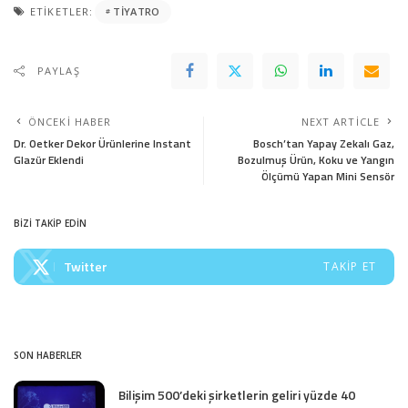
ETIKETLER:
TIYATRO
PAYLAŞ
ÖNCEKI HABER
NEXT ARTICLE
Dr. Oetker Dekor Ürünlerine Instant
Bosch’tan Yapay Zekalı Gaz,
Glazür Eklendi
Bozulmuş Ürün, Koku ve Yangın
Ölçümü Yapan Mini Sensör
BİZİ TAKİP EDİN
Twitter
TAKIP ET
SON HABERLER
Bilişim 500’deki şirketlerin geliri yüzde 40