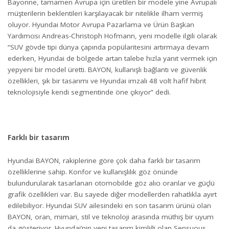
Bayonne, tamamen Avrupa için üretilen bir modele yine Avrupalı
müşterilerin beklentileri karşılayacak bir nitelikle ilham vermiş
oluyor. Hyundai Motor Avrupa Pazarlama ve Ürün Başkan
Yardımcısı Andreas-Christoph Hofmann, yeni modelle ilgili olarak
“SUV gövde tipi dünya çapında popülaritesini artırmaya devam
ederken, Hyundai de bölgede artan talebe hızla yanıt vermek için
yepyeni bir model üretti. BAYON, kullanışlı bağlantı ve güvenlik
özellikleri, şık bir tasarımı ve Hyundai imzalı 48 volt hafif hibrit
teknolojisiyle kendi segmentinde öne çıkıyor” dedi.
Farklı bir tasarım
Hyundai BAYON, rakiplerine göre çok daha farklı bir tasarım
özelliklerine sahip. Konfor ve kullanışlılık göz önünde
bulundurularak tasarlanan otomobilde göz alıcı oranlar ve güçlü
grafik özellikleri var. Bu sayede diğer modellerden rahatlıkla ayırt
edilebiliyor. Hyundai SUV ailesindeki en son tasarım ürünü olan
BAYON, oran, mimari, stil ve teknoloji arasında müthiş bir uyum
da gösteriyor. Hyundai’nin yeni tasarım kimliği olan Sensuous