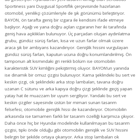
Sportiness yani Duygusal Sportiflik çerçevisinde hazırlanan
otomobil, yenilikçi çözümleriyle de şık görünümü birleştiriyor.
BAYON, ön tarafta geniş bir ızgara ile kendisini ifade etmeye
başlıyor. Aşağı ve yana doğru açılan ızgaranın her iki tarafında
geniş hava açıklıkları bulunuyor. Üç parçadan oluşan aydınlatma
grubu, gündüz sürüş farları, kısa ve uzun farlar olmak üzere
araca şık bir ambiyans kazandırıyor. Genişlik hissini vurgulayan
gündüz sürüş farları, kaputun ucuna doğru konumlandırılmış. Ön
tamponun alt kısmındaki gri renkli bölüm ise otomobilin
karakteristik SUV kimliğini pekiştirmiş oluyor. BAYON’un yanında
ise dinamik bir omuz çizgisi bulunuyor. Kama şeklindeki bu sert ve
keskin çizgi, ok şeklindeki arka stop lambaları, tavana doğru
uzanan C sütunu ve arka kapıya doğru çizgi şeklinde geçiş yapan
yatay hat ile muazzam bir uyum sergiliyor. Yandaki bu sert ve
keskin çizgiler sayesinde üstün bir mimari sunan tasarım
felsefesi, otomobile genişlik hissi de kazandırıyor. Otomobilin
arkasında ise tamamen farklı bir tasarım özelliği karşımıza çıkıyor.
Daha önce hiç bir Hyundai modelinde kullanılmayan bu tasarım
çizgisi, tıpkı önde olduğu gibi otomobilin genişlik ve SUV hissini
belirgin bir şekilde ortaya çıkarıyor. Arka stop lambaları ok