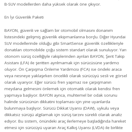
B-SUV modellerden daha yüksek olarak öne çıkıyor.
En İyi Güvenlik Paketi
BAYON, güvenli ve sağlam bir otomobil olmasını donanım
listesindeki gelişmiş güvenlik ekipmanlarına borçlu. Diğer Hyundai
SUV modellerinde olduğu gibi SmartSense güvenlik özellikleriyle
donatılan otomobilde çoğu sistem standart olarak sunuluyor. Yarı
otonom sürüş özelliğiyle rakiplerinden ayrılan BAYON, Şerit Takip
Asistanı (LFA) ile şeritten ayrılmamak için sürücüsüne yardımcı
oluyor. Ön Çarpışma Önleme Yardımcısı (FCA) ise öndeki araca
veya nesneye yaklaşırken öncelikli olarak sürücüyü sesli ve görsel
olarak uyarıyor. Eğer sürücü fren yapmaz ise çarpışmanın
meydana gelmesini önlemek için otomatik olarak kendisi fren
yapmaya başlıyor. BAYON ayrıca, muhtemel bir odak sorunu
halinde sürücünün dikkatini toplaması için yine uyarılarda
bulunmaya başlıyor. Sürücü Dikkat Uyarısı (DAW), uykulu veya
dikkatsiz sürüşü algılamak için sürüş tarzını sürekli olarak analiz
ediyor. Bu sistem, önündeki araç ilerlemeye başladığında hareket
etmesi için sürücüyü uyaran Araç Kalkış Uyarısı (LVDA) ile birlikte