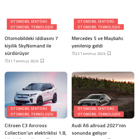
OTOMOBIL SEKTÖRÜ
OTOMOBIL SEKTÖRÜ
OTOMOBIL TEKNOLOJISI
OTOMOBIL TEKNOLOJISI
Otomobildeki iddiasını 7
Mercedes S ve Maybahc
kişilik SkyNomand ile
yenilenip geldi
sürdürüyor
25 Temmuz 2026
31 Temmuz 2026
OTOMOBIL SEKTÖRÜ
OTOMOBIL SEKTÖRÜ
OTOMOBIL TEKNOLOJISI
OTOMOBIL TEKNOLOJISI
Citroen C3 Aırcross
Audi A6 allroad 2027’nin
Collection’un elektriklisi 1.8,
sonunda geliyor