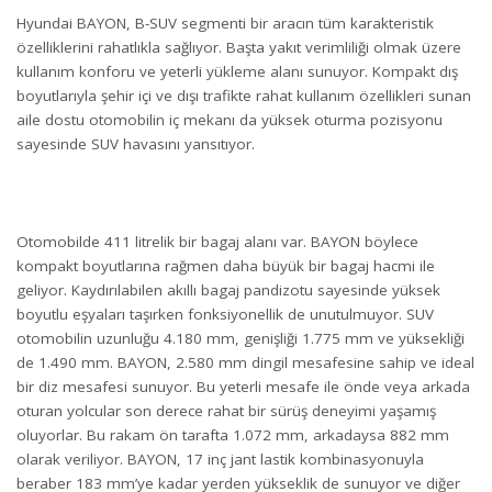
Hyundai BAYON, B-SUV segmenti bir aracın tüm karakteristik
özelliklerini rahatlıkla sağlıyor. Başta yakıt verimliliği olmak üzere
kullanım konforu ve yeterli yükleme alanı sunuyor. Kompakt dış
boyutlarıyla şehir içi ve dışı trafikte rahat kullanım özellikleri sunan
aile dostu otomobilin iç mekanı da yüksek oturma pozisyonu
sayesinde SUV havasını yansıtıyor.
Otomobilde 411 litrelik bir bagaj alanı var. BAYON böylece
kompakt boyutlarına rağmen daha büyük bir bagaj hacmi ile
geliyor. Kaydırılabilen akıllı bagaj pandizotu sayesinde yüksek
boyutlu eşyaları taşırken fonksiyonellik de unutulmuyor. SUV
otomobilin uzunluğu 4.180 mm, genişliği 1.775 mm ve yüksekliği
de 1.490 mm. BAYON, 2.580 mm dingil mesafesine sahip ve ideal
bir diz mesafesi sunuyor. Bu yeterli mesafe ile önde veya arkada
oturan yolcular son derece rahat bir sürüş deneyimi yaşamış
oluyorlar. Bu rakam ön tarafta 1.072 mm, arkadaysa 882 mm
olarak veriliyor. BAYON, 17 inç jant lastik kombinasyonuyla
beraber 183 mm’ye kadar yerden yükseklik de sunuyor ve diğer