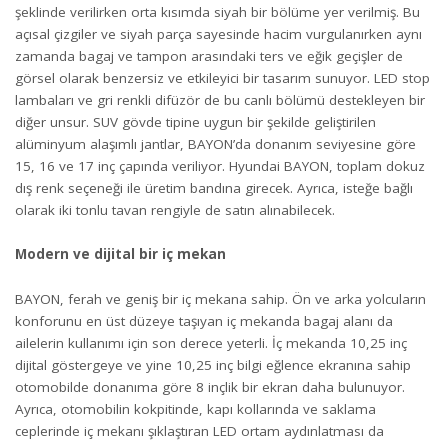
şeklinde verilirken orta kısımda siyah bir bölüme yer verilmiş. Bu
açısal çizgiler ve siyah parça sayesinde hacim vurgulanırken aynı
zamanda bagaj ve tampon arasındaki ters ve eğik geçişler de
görsel olarak benzersiz ve etkileyici bir tasarım sunuyor. LED stop
lambaları ve gri renkli difüzör de bu canlı bölümü destekleyen bir
diğer unsur. SUV gövde tipine uygun bir şekilde geliştirilen
alüminyum alaşımlı jantlar, BAYON’da donanım seviyesine göre
15, 16 ve 17 inç çapında veriliyor. Hyundai BAYON, toplam dokuz
dış renk seçeneği ile üretim bandına girecek. Ayrıca, isteğe bağlı
olarak iki tonlu tavan rengiyle de satın alınabilecek.
Modern ve dijital bir iç mekan
BAYON, ferah ve geniş bir iç mekana sahip. Ön ve arka yolcuların
konforunu en üst düzeye taşıyan iç mekanda bagaj alanı da
ailelerin kullanımı için son derece yeterli. İç mekanda 10,25 inç
dijital göstergeye ve yine 10,25 inç bilgi eğlence ekranına sahip
otomobilde donanıma göre 8 inçlik bir ekran daha bulunuyor.
Ayrıca, otomobilin kokpitinde, kapı kollarında ve saklama
ceplerinde iç mekanı şıklaştıran LED ortam aydınlatması da