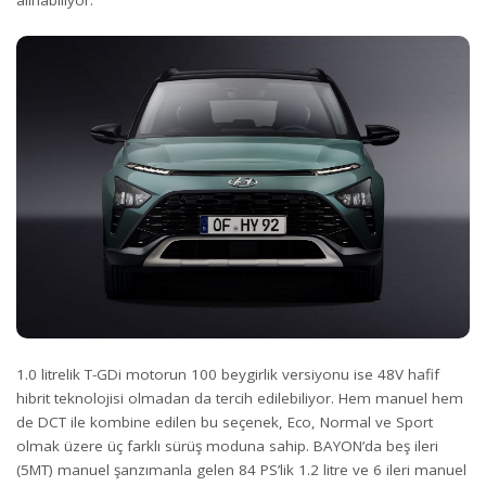
1.0 litrelik T-GDi motorun 100 beygirlik versiyonu ise 48V hafif
hibrit teknolojisi olmadan da tercih edilebiliyor. Hem manuel hem
de DCT ile kombine edilen bu seçenek, Eco, Normal ve Sport
olmak üzere üç farklı sürüş moduna sahip. BAYON’da beş ileri
(5MT) manuel şanzımanla gelen 84 PS’lik 1.2 litre ve 6 ileri manuel