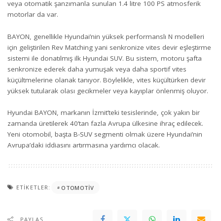
veya otomatik şanzımanla sunulan 1.4 litre 100 PS atmosferik
motorlar da var.
BAYON, genellikle Hyundai’nin yüksek performanslı N modelleri
için geliştirilen Rev Matching yani senkronize vites devir eşleştirme
sistemi ile donatılmış ilk Hyundai SUV. Bu sistem, motoru şafta
senkronize ederek daha yumuşak veya daha sportif vites
küçültmelerine olanak tanıyor. Böylelikle, vites küçültürken devir
yüksek tutularak olası gecikmeler veya kayıplar önlenmiş oluyor.
Hyundai BAYON, markanın İzmit’teki tesislerinde, çok yakın bir
zamanda üretilerek 40’tan fazla Avrupa ülkesine ihraç edilecek.
Yeni otomobil, başta B-SUV segmenti olmak üzere Hyundai’nin
Avrupa’daki iddiasını artırmasına yardımcı olacak.
ETIKETLER:
OTOMOTIV
PAYLAŞ