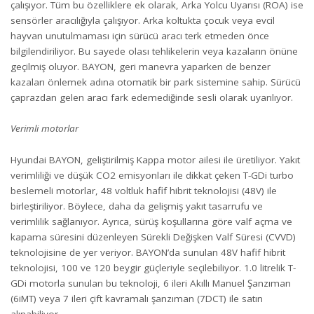
çalışıyor. Tüm bu özelliklere ek olarak, Arka Yolcu Uyarısı (ROA) ise
sensörler aracılığıyla çalışıyor. Arka koltukta çocuk veya evcil
hayvan unutulmaması için sürücü aracı terk etmeden önce
bilgilendiriliyor. Bu sayede olası tehlikelerin veya kazaların önüne
geçilmiş oluyor. BAYON, geri manevra yaparken de benzer
kazaları önlemek adına otomatik bir park sistemine sahip. Sürücü
çaprazdan gelen aracı fark edemediğinde sesli olarak uyarılıyor.
Verimli motorlar
Hyundai BAYON, geliştirilmiş Kappa motor ailesi ile üretiliyor. Yakıt
verimliliği ve düşük CO2 emisyonları ile dikkat çeken T-GDi turbo
beslemeli motorlar, 48 voltluk hafif hibrit teknolojisi (48V) ile
birleştiriliyor. Böylece, daha da gelişmiş yakıt tasarrufu ve
verimlilik sağlanıyor. Ayrıca, sürüş koşullarına göre valf açma ve
kapama süresini düzenleyen Sürekli Değişken Valf Süresi (CVVD)
teknolojisine de yer veriyor. BAYON’da sunulan 48V hafif hibrit
teknolojisi, 100 ve 120 beygir güçleriyle seçilebiliyor. 1.0 litrelik T-
GDi motorla sunulan bu teknoloji, 6 ileri Akıllı Manuel Şanzıman
(6iMT) veya 7 ileri çift kavramalı şanzıman (7DCT) ile satın
alınabiliyor.