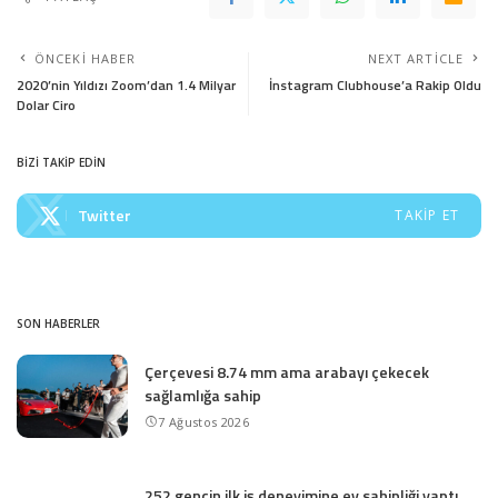
ÖNCEKI HABER
NEXT ARTICLE
2020’nin Yıldızı Zoom’dan 1.4 Milyar
İnstagram Clubhouse’a Rakip Oldu
Dolar Ciro
BİZİ TAKİP EDİN
Twitter
TAKIP ET
SON HABERLER
Çerçevesi 8.74 mm ama arabayı çekecek
sağlamlığa sahip
7 Ağustos 2026
252 gencin ilk iş deneyimine ev sahipliği yaptı