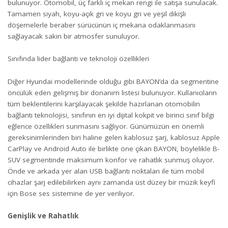
bulunuyor. Otomobil, üç farklı iç mekan rengi ile satışa sunulacak.
Tamamen siyah, koyu-açık gri ve koyu gri ve yeşil dikişli
döşemelerle beraber sürücünün iç mekana odaklanmasını
sağlayacak sakin bir atmosfer sunuluyor.
Sınıfında lider bağlantı ve teknoloji özellikleri
Diğer Hyundai modellerinde olduğu gibi BAYON’da da segmentine
öncülük eden gelişmiş bir donanım listesi bulunuyor. Kullanıcıların
tüm beklentilerini karşılayacak şekilde hazırlanan otomobilin
bağlantı teknolojisi, sınıfının en iyi dijital kokpit ve birinci sınıf bilgi
eğlence özellikleri sunmasını sağlıyor. Günümüzün en önemli
gereksinimlerinden biri haline gelen kablosuz şarj, kablosuz Apple
CarPlay ve Android Auto ile birlikte öne çıkan BAYON, böylelikle B-
SUV segmentinde maksimum konfor ve rahatlık sunmuş oluyor.
Önde ve arkada yer alan USB bağlantı noktaları ile tüm mobil
cihazlar şarj edilebilirken aynı zamanda üst düzey bir müzik keyfi
için Bose ses sistemine de yer veriliyor.
Genişlik ve Rahatlık