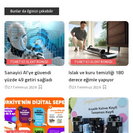
Bunlar da ilginizi çekebilir
TÜKETICI ELEKTRONIĞI
TÜKETICI ELEKTRONIĞI
Sanayici AI’ye güvendi
Islak ve kuru temizliği 180
yüzde 49 getiri sağladı
derece eğimle yapıyor
27 Temmuz 2026
23 Temmuz 2026
E-TICARET