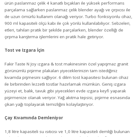
ürün paslanmaz çelik 4 kanatlı bıçakları ile yüksek performans
parçalama sağlarken paslanmaz çelik blender ayağı ve çırpıcısı ile
de uzun ömürlü kullanım olanağı veriyor. Turbo fonksiyonlu cihaz,
900 ml kapasiteli ölçü kabı ile çok yönlü kullanılabiliyor. Sebzeleri,
etleri, tahıları pratik bir şekilde parçalarken, blender özelliği de
çırpma karıştırma işlemlerini en pratik hale getiriyor.
Tost ve Izgara İçin
Fakir Taste N Joy ızgara & tost makinesinin özel yapışmaz granit
görünümlü pişirme plakaları yiyeceklerinizin tam istediğiniz
kıvamda pişmesini sağlıyor. 6 dilim tost kapasitesi bulunan cihaz
ile birbirinden lezzetli tostlar hazırlamak mümkün. Geniş ızgara
yüzeyi et, balık, tavuk gibi yiyecekleri evde ızgara keyfi yaparak
pişirmenize olanak veriyor. Yağ akıtma tepsisi, pişirme esnasında
çıkan yağı toplayarak temizliğini kolaylaştırıyor.
Çay Kıvamında Demleniyor
1,8 litre kapasiteli su ısıtıcısı ve 1,0 litre kapasiteli demliği bulunan