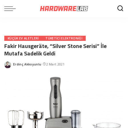
KÜÇÜK EV ALETLERI
TÜKETICI ELEKTRONIĞI
Fakir Hausgeräte, “Silver Stone Serisi” İle
Mutafa Sadelik Geldi
Erdinç Akkoyunlu
2 Mart 2021
Posted
by