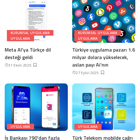
KURUMSAL UYGULAMA
KURUMSAL UYGULAMA
UYGULAMA
UYGULAMA
Meta AI’ya Türkçe dil
Türkiye uygulama pazarı 1.6
desteği geldi
milyar dolara yükselecek,
aslan payı Ai’nın
31 Ekim 2025
27 Eylül 2025
UYGULAMA
UYGULAMA
İş Bankası 790’dan fazla
Türk Telekom mobilde çağrı