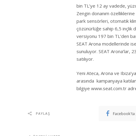
bin TL’ye 12 ay vadede, yüzde
Zengin donanım özelliklerine
park sensörleri, otomatik kli
çözünürlüğe sahip 6,5 inçlik 
versiyonu 197 bin TL’den başl
SEAT Arona modellerinde ise 5
sunuluyor. SEAT Arona’lar, 23
satılıyor.
Yeni Ateca, Arona ve Ibiza’y
arasında kampanyaya katılan t
bilgiye
www.seat.com.tr
adre
Facebook'ta 
PAYLAŞ