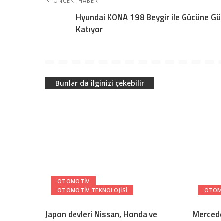
ÖNCEKI HABER
Hyundai KONA 198 Beygir ile Gücüne Gü
Katıyor
Bunlar da ilginizi çekebilir
OTOMOTIV
OTOMOTIV TEKNOLOJISI
OTOM
Japon devleri Nissan, Honda ve
Mercede