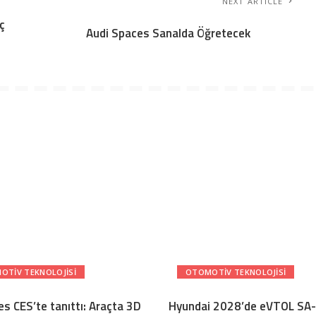
NEXT ARTICLE
ç
Audi Spaces Sanalda Öğretecek
OTIV TEKNOLOJISI
OTOMOTIV TEKNOLOJISI
s CES’te tanıttı: Araçta 3D
Hyundai 2028’de eVTOL SA-2