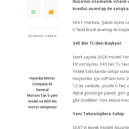
Ibiza’nın otomatik vitesli 
kredisi avantajı ile satışta
SEAT markası, Şubat ayına ca
0 faizli kredi avantajı ile başl
SONRAKİ HABER
345 Bin TL’den Başlıyor
Sınırlı sayıda 2020 model Y
FR versiyonu 345 bin TL tavs
Yetkili Satıcılarıda satışa su
Hyundai Motor
müşteriler için vdf’den tüm 
Company ile
12 ay vadede, yüzde 0 faiz ora
General
dijital gösterge paneli, geri
Motors’tan 5 yeni
gibi özellikler Yeni Ateca mo
model ve 800 bin
motor anlaşması
Yeni Teknolojilere Sahip
SEAT’ın ikonik modeli Ibiza