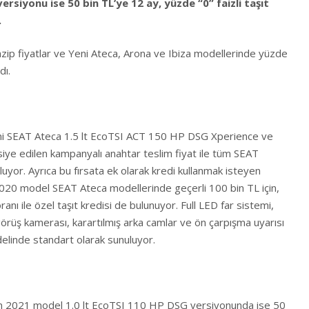
versiyonu ise 50 bin TL’ye 12 ay, yüzde “0” faizli taşıt
.
zip fiyatlar ve Yeni Ateca, Arona ve Ibiza modellerinde yüzde
adı.
eni SEAT Ateca 1.5 lt EcoTSI ACT 150 HP DSG Xperience ve
iye edilen kampanyalı anahtar teslim fiyat ile tüm SEAT
nuluyor. Ayrıca bu fırsata ek olarak kredi kullanmak isteyen
2020 model SEAT Ateca modellerinde geçerli 100 bin TL için,
nı ile özel taşıt kredisi de bulunuyor. Full LED far sistemi,
 görüş kamerası, karartılmış arka camlar ve ön çarpışma uyarısı
delinde standart olarak sunuluyor.
’nın 2021 model 1.0 lt EcoTSI 110 HP DSG versiyonunda ise 50