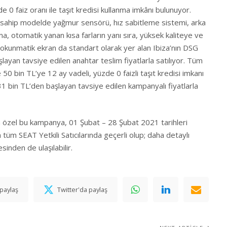
 0 faiz oranı ile taşıt kredisi kullanma imkânı bulunuyor.
 sahip modelde yağmur sensörü, hız sabitleme sistemi, arka
ma, otomatik yanan kısa farların yanı sıra, yüksek kaliteye ve
dokunmatik ekran da standart olarak yer alan Ibiza’nın DSG
ayan tavsiye edilen anahtar teslim fiyatlarla satılıyor. Tüm
0 bin TL’ye 12 ay vadeli, yüzde 0 faizli taşıt kredisi imkanı
1 bin TL’den başlayan tavsiye edilen kampanyalı fiyatlarla
a özel bu kampanya, 01 Şubat – 28 Şubat 2021 tarihleri
üm SEAT Yetkili Satıcılarında geçerli olup; daha detaylı
sinden de ulaşılabilir.
paylaş
Twitter'da paylaş