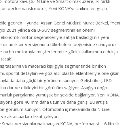
GDi motora kavuştu. N Line ve Smart olmak üzere, iki farklı
bu performanslı motor, Yeni KONA’yı sınıfının en güçlü
ni dile getiren Hyundai Assan Genel Müdürü Murat Berkel, “Yeni
gibi 2021 yılında da B-SUV segmentinin en önemli
a ekonomik motor seçenekleriyle satışa başladığımız yeni
e dinamik bir versiyonunu tüketicilerin beğenisine sunuyoruz.
ve turbo motoruyla müşterilerimize günlük kullanımda oldukça
atacak”.
ş tasarımı ve maceracı kişiliğiyle segmentinde bir ikon
ı, sportif detayları ve göz alıcı plastik eklentileriyle öne çıkan
yla da daha güçlü bir görünüm sunuyor. Geliştirilmiş LED
ha dar ve etkileyici bir görünüm sağlıyor. Aşağıya doğru
urluk parçalarına yumuşak bir şekilde bağlanıyor. Yeni KONA,
versiyona göre 40 mm daha uzun ve daha geniş. Bu artışla
 bir görünüm sunuyor. Otomobilin iç mekanında da N Line
u ve aksesuarlar dikkat çekiyor.
ve Smart versiyonlarına kavuşan KONA, performanslı 1.6 litrelik