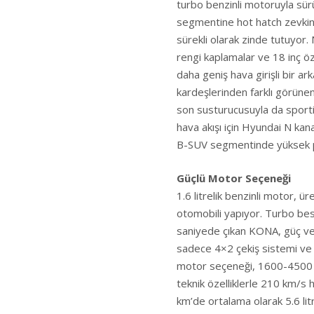
turbo benzinli motoruyla sürü
segmentine hot hatch zevkini 
sürekli olarak zinde tutuyor
rengi kaplamalar ve 18 inç ö
daha geniş hava girişli bir a
kardeşlerinden farklı görünen 
son susturucusuyla da sportif
hava akışı için Hyundai N kana
B-SUV segmentinde yüksek
Güçlü Motor Seçeneği
1.6 litrelik benzinli motor, ü
otomobili yapıyor. Turbo be
saniyede çıkan KONA, güç ve p
sadece 4×2 çekiş sistemi ve 7
motor seçeneği, 1600-4500 
teknik özelliklerle 210 km/s
km’de ortalama olarak 5.6 litr