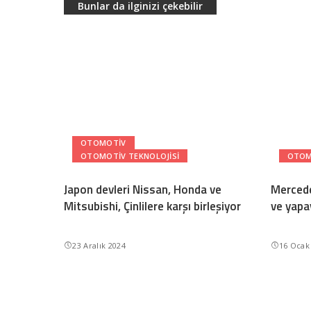
Bunlar da ilginizi çekebilir
OTOMOTIV
OTOMOTIV TEKNOLOJISI
OTOM
Japon devleri Nissan, Honda ve
Mercede
Mitsubishi, Çinlilere karşı birleşiyor
ve yapa
23 Aralık 2024
16 Ocak