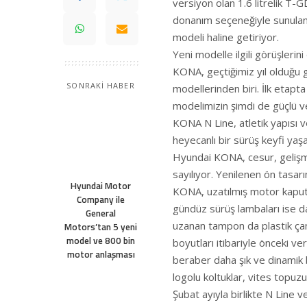
versiyon olan 1.6 litrelik T-
donanım seçeneğiyle sunulan 
modeli haline getiriyor.
Yeni modelle ilgili görüşleri
KONA, geçtiğimiz yıl olduğu 
SONRAKİ HABER
modellerinden biri. İlk etapt
modelimizin şimdi de güçlü v
KONA N Line, atletik yapısı 
heyecanlı bir sürüş keyfi yaş
Hyundai KONA, cesur, gelişmi
sayılıyor. Yenilenen ön tasarım
Hyundai Motor
KONA, uzatılmış motor kaputu
Company ile
gündüz sürüş lambaları ise da
General
uzanan tampon da plastik çam
Motors’tan 5 yeni
model ve 800 bin
boyutları itibariyle önceki 
motor anlaşması
beraber daha şık ve dinamik
logolu koltuklar, vites topuz
Şubat ayıyla birlikte N Line 