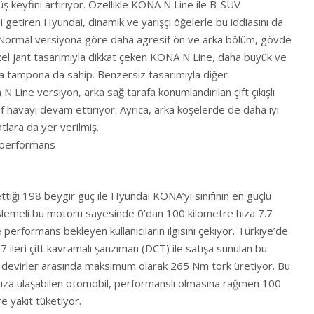
ş keyfini artırıyor. Özellikle KONA N Line ile B-SUV
getiren Hyundai, dinamik ve yarışçı öğelerle bu iddiasını da
. Normal versiyona göre daha agresif ön ve arka bölüm, gövde
zel jant tasarımıyla dikkat çeken KONA N Line, daha büyük ve
rka tampona da sahip. Benzersiz tasarımıyla diğer
N Line versiyon, arka sağ tarafa konumlandırılan çift çıkışlı
 havayı devam ettiriyor. Ayrıca, arka köşelerde de daha iyi
tlara da yer verilmiş.
 performans
rettiği 198 beygir güç ile Hyundai KONA’yı sınıfının en güçlü
slemeli bu motoru sayesinde 0’dan 100 kilometre hıza 7.7
erformans bekleyen kullanıcıların ilgisini çekiyor. Türkiye’de
 ileri çift kavramalı şanzıman (DCT) ile satışa sunulan bu
devirler arasında maksimum olarak 265 Nm tork üretiyor. Bu
 hıza ulaşabilen otomobil, performanslı olmasına rağmen 100
e yakıt tüketiyor.