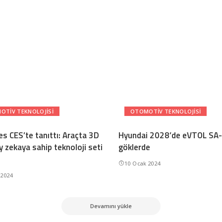
OTIV TEKNOLOJISI
OTOMOTIV TEKNOLOJISI
s CES’te tanıttı: Araçta 3D
Hyundai 2028’de eVTOL SA-2
y zekaya sahip teknoloji seti
göklerde
10 Ocak 2024
 2024
Devamını yükle