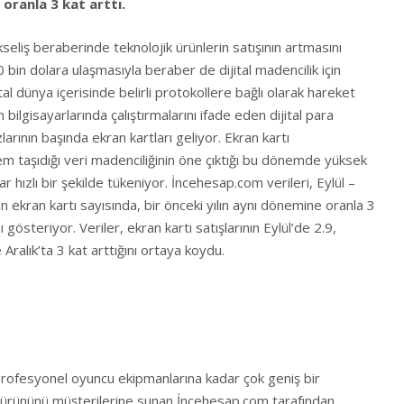
 oranla 3 kat arttı.
seliş beraberinde teknolojik ürünlerin satışının artmasını
40 bin dolara ulaşmasıyla beraber de dijital madencilik için
ital dünya içerisinde belirli protokollere bağlı olarak hareket
 bilgisayarlarında çalıştırmalarını ifade eden dijital para
arının başında ekran kartları geliyor. Ekran kartı
m taşıdığı veri madenciliğinin öne çıktığı bu dönemde yüksek
 hızlı bir şekilde tükeniyor. İncehesap.com verileri, Eylül –
 ekran kartı sayısında, bir önceki yılın aynı dönemine oranla 3
ı gösteriyor. Veriler, ekran kartı satışlarının Eylül’de 2.9,
Aralık’ta 3 kat arttığını ortaya koydu.
rofesyonel oyuncu ekipmanlarına kadar çok geniş bir
 ürününü müşterilerine sunan İncehesap.com tarafından