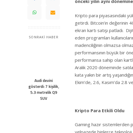
önceki yılın aynı dönemine
Kripto para piyasasındaki yük
getirdi. Bitcoin’in değerinin 
ekran kartı satışı patladı. Dij
eden programları kullanıcıların
SONRAKİ HABER
madenciliğinin olmazsa olmazl
performansının büyük bir öne
performansa sahip olan kartlar
Aralık 2020 döneminde satılan
kata yakın bir artış yaşandığın
Audi devini
Ekim’de, 2.6, Kasım’da 2.8 ve 
gösterdi: 7 kişilik,
5.3 metrelik Q9
SUV
Kripto Para Etkili Oldu
Gaming hazır sistemlerden p
yelpazede binlerce teknoloji