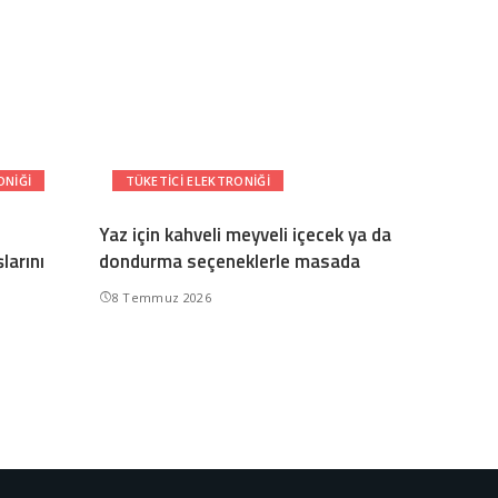
ONIĞI
TÜKETICI ELEKTRONIĞI
Yaz için kahveli meyveli içecek ya da
larını
dondurma seçeneklerle masada
8 Temmuz 2026