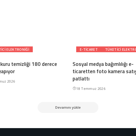
ICI ELEKTRONIĞI
E-TICARET
TÜKETICI ELEKTR
 kuru temizliği 180 derece
Sosyal medya bağımlılığı e-
yapıyor
ticaretten foto kamera satış
patlattı
muz 2026
18 Temmuz 2026
Devamını yükle