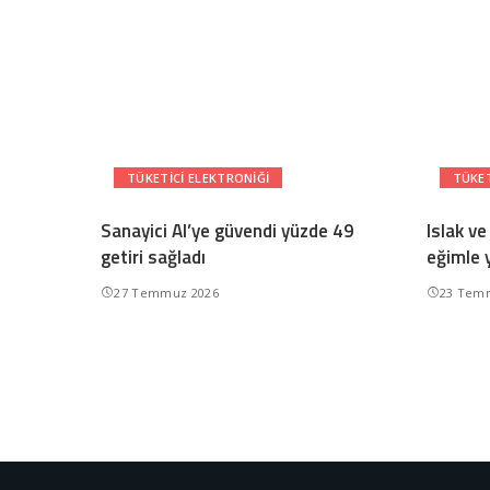
TÜKETICI ELEKTRONIĞI
TÜKET
Sanayici AI’ye güvendi yüzde 49
Islak ve
getiri sağladı
eğimle 
27 Temmuz 2026
23 Tem