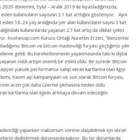
lık 2020 dönemini, Eylül – Aralık 2019 ile kıyasladığımızda,
 eden kullanıcıların sayısının 3.1 kat arttığını gösteriyor. Aynı
eden 18-24 yaş aralığında yer alan kullanıcıların sayısı 3 kat
ığındaki kullanıcılarda yaşanan 2.7 kat artış da dikkat çekici
lıyor. İncehesap.com Kurucu Ortağı Nurettin Erzen, “Benzerine
tladığımız Bitcoin ve bitcoin madenciliği furyası geçtiğimiz yılın
gündeme geldi. Bu hareketlenmenin yaşanmasında tabi ki dijital
yaşanan ciddi artışın önemli bir etkisi oldu. Bir süredir Bitcoin
şıyan yüksek performansa sahip ekran kartlarına olan ilgiyi
demi, Kasım ayı kampanyaları ve son olarak Bitcoin furyası,
erinin arzın çok daha üzerine çıkmasına neden oldu.
 kartlarına olan ilginin artmaya devam edeceğini
 madenciliği yaparken maksimum verime ulaşabilmek için ekran
syonlarını değiştirmek durumunda kalıyor. Bu tür durumlarda