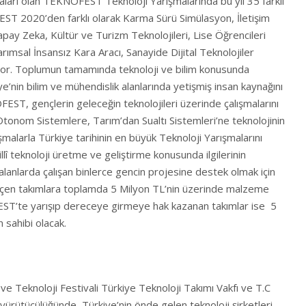
aları olan TEKNOFEST Teknoloji Yarışmalarında bu yıl 35 farklı
T 2020’den farklı olarak Karma Sürü Simülasyon, İletişim
apay Zeka, Kültür ve Turizm Teknolojileri, Lise Öğrencileri
rımsal İnsansız Kara Aracı, Sanayide Dijital Teknolojiler
iyor. Toplumun tamamında teknoloji ve bilim konusunda
ye’nin bilim ve mühendislik alanlarında yetişmiş insan kaynağını
ST, gençlerin geleceğin teknolojileri üzerinde çalışmalarını
tonom Sistemlere, Tarım’dan Sualtı Sistemleri’ne teknolojinin
şmalarla Türkiye tarihinin en büyük Teknoloji Yarışmalarını
llî teknoloji üretme ve geliştirme konusunda ilgilerinin
alanlarda çalışan binlerce gencin projesine destek olmak için
eçen takımlara toplamda 5 Milyon TL’nin üzerinde malzeme
ST’te yarışıp dereceye girmeye hak kazanan takımlar ise 5
 sahibi olacak.
 Teknoloji Festivali Türkiye Teknoloji Takımı Vakfı ve T.C
 yürütücülüğünde, Türkiye’nin önde gelen teknoloji şirketleri,