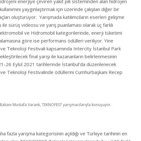
drojeni enerjiye çeviren yakıt pili sisteminden alan hidrojen
kullanımını yaygınlaştırmak için üzerinde çalışılan diğer bir
raçları oluşturuyor. Yarışmada katılımcıların eserleri gelişme
 ile sürüş videosu ve yarış puanlaması olarak üç farklı
lektromobil ve Hidromobil kategorilerinde, enerji tüketimi
ralamasına göre ise performans ödülleri veriliyor. Yine
 Teknoloji Festivali kapsamında Intercity İstanbul Park
leştirilecek final yarışı ile kazananların belirlenmesinin
1-26 Eylül 2021 tarihlerinde İstanbul’da düzenlenecek
e Teknoloji Festivalinde ödüllerini Cumhurbaşkanı Recep
 Bakanı Mustafa Varank, TEKNOFEST yarışmacılarıyla konuşuyor.
aha fazla yarışma kategorisinin açıldığı ve Türkiye tarihinin en