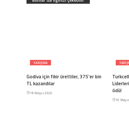
Bunlar da ilginizi çekebilir
YARIŞMA
YARI
Godiva için fikir ürettiler, 375’er bin
Turkcell
TL kazandılar
Liderle
ödül
18 Mayıs 2026
10 Mayı