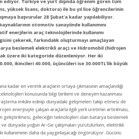
am ediyor. Türkiye ve yurt dışında öğrenim gören tüm
ns, yüksek lisans, doktora) ile bu yıl lise öğrencilerinin
rışmaya başvurular 28 Şubat’a kadar yapılabiliyor.
 kaynaklarının otomotiv sanayiinde kullanımını
tif enerjilerin araç teknolojilerinde kullanımı
sini çekerek, farkındalık oluşturmayı amaçlayan
rya beslemeli elektrikli araç) ve Hidromobil (hidrojen
lmak üzere iki kategoride düzenleniyor. Her iki
0.000, ikincileri 40.000, üçüncüleri ise 30.000TL’lik büyük
na kadar en verimli araçların ortaya çıkmasının amaçlandığı
teknolojileri konusunda bilgi birikimi ve deneyim kazanması
 araştırma imkânı edinip dünyadaki gelişmeleri takip etmesi de
rojen enerjisiyle çalışan araçlarla ilgili yerli üretimin artırılması,
 geliştirilmesi, geleceğin teknolojileri olan batarya beslemeli
ve dünyada yoğun Ar-Ge çalışmaları yürütülürken, elektrikli
ki kullanımının daha da yaygınlaşacağı öngörülüyor. Gücünü