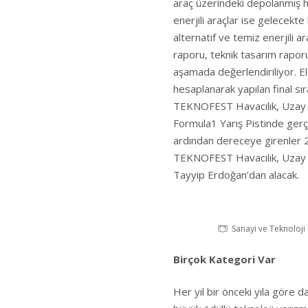
araç üzerindeki depolanmış hi
enerjili araçlar ise gelecekte 
alternatif ve temiz enerjili a
raporu, teknik tasarım raporu
aşamada değerlendiriliyor. E
hesaplanarak yapılan final sı
TEKNOFEST Havacılık, Uzay ve
Formula1 Yarış Pistinde gerçek
ardından dereceye girenler 2
TEKNOFEST Havacılık, Uzay v
Tayyip Erdoğan’dan alacak.
Sanayi ve Teknoloji
Birçok Kategori Var
Her yıl bir önceki yıla göre d