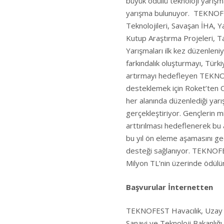
büyük ödüllü teknoloji yarışm
yarışma bulunuyor. TEKNOFES
Teknolojileri, Savaşan İHA, Y
Kutup Araştırma Projeleri, Ta
Yarışmaları ilk kez düzenlen
farkındalık oluşturmayı, Türki
artırmayı hedefleyen TEKNOFE
desteklemek için Roket’ten O
her alanında düzenlediği yarı
gerçekleştiriyor. Gençlerin mi
arttırılması hedeflenerek bu 
bu yıl ön eleme aşamasını g
desteği sağlanıyor. TEKNOFE
Milyon TL’nin üzerinde ödülün
Başvurular İnternetten
TEKNOFEST Havacılık, Uzay ve
Sanayi ve Teknoloji Bakanlığı