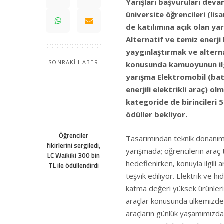
Yarışları başvuruları dev
üniversite öğrencileri (lisa
de katılımına açık olan ya
Alternatif ve temiz enerji
yaygınlaştırmak ve alterna
SONRAKİ HABER
konusunda kamuoyunun ilgi
yarışma Elektromobil (bata
enerjili elektrikli araç) o
kategoride de birincileri 5
ödüller bekliyor.
Öğrenciler
Tasarımından teknik donanımı
fikirlerini sergiledi,
yarışmada; öğrencilerin araç 
LC Waikiki 300 bin
hedeflenirken, konuyla ilgili
TL ile ödüllendirdi
teşvik ediliyor. Elektrik ve hid
katma değeri yüksek ürünlerin
araçlar konusunda ülkemizde 
araçların günlük yaşamımızda