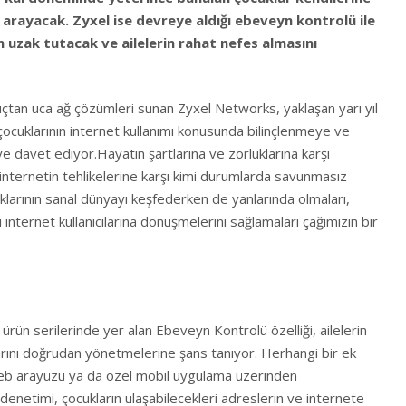
arayacak. Zyxel ise devreye aldığı ebeveyn kontrolü ile
n uzak tutacak ve ailelerin rahat nefes almasını
uçtan uca ağ çözümleri sunan Zyxel Networks, yaklaşan yarı yıl
çocuklarının internet kullanımı konusunda bilinçlenmeye ve
 davet ediyor.Hayatın şartlarına ve zorluklarına karşı
internetin tehlikelerine karşı kimi durumlarda savunmasız
uklarının sanal dünyayı keşfederken de yanlarında olmaları,
i internet kullanıcılarına dönüşmelerini sağlamaları çağımızın bir
ün serilerinde yer alan Ebeveyn Kontrolü özelliği, ailelerin
klarını doğrudan yönetmelerine şans tanıyor. Herhangi bir ek
web arayüzü ya da özel mobil uygulama üzerinden
denetimi, çocukların ulaşabilecekleri adreslerin ve internete