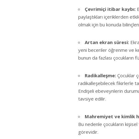
Çevrimiçi itibar kaybı:
B
paylaştıkları içeriklerden etki
olmak için bu konuda bilinçlend
Artan ekran süresi:
Ekr
yeni beceriler öğrenme ve kend
bunun da fazlası çocukların fi
Radikalleşme:
Çocuklar ç
radikalleşebilecek fikirlerle t
Endişeli ebeveynlerin durumu 
tavsiye edilir.
Mahremiyet ve kimlik hır
Bu nedenle çocukların kişisel
görevidir.