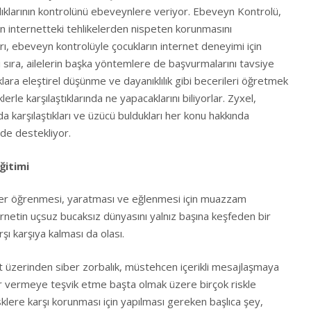
lıklarının kontrolünü ebeveynlere veriyor. Ebeveyn Kontrolü,
ların internetteki tehlikelerden nispeten korunmasını
rı, ebeveyn kontrolüyle çocukların internet deneyimi için
anı sıra, ailelerin başka yöntemlere de başvurmalarını tavsiye
lara eleştirel düşünme ve dayanıklılık gibi becerileri öğretmek
lerle karşılaştıklarında ne yapacaklarını biliyorlar. Zyxel,
a karşılaştıkları ve üzücü buldukları her konu hakkında
de destekliyor.
ğitimi
yler öğrenmesi, yaratması ve eğlenmesi için muazzam
ernetin uçsuz bucaksız dünyasını yalnız başına keşfeden bir
rşı karşıya kalması da olası.
 üzerinden siber zorbalık, müstehcen içerikli mesajlaşmaya
ar vermeye teşvik etme başta olmak üzere birçok riskle
risklere karşı korunması için yapılması gereken başlıca şey,