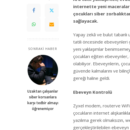
internette yeni maceralar 
çocukları siber zorbalıkta
sağlayacak.
Yapay zekâ ve bulut tabanlı 
tatili öncesinde ebeveynleri 
yeni yaklaşımlar benimsemeye
SONRAKİ HABER
çocukları eğiten ebeveynler, 
olabiliyor. Ebeveynlerin, çoc
güvende kalmalarını ve bilinçl
gereği haline geldi.
Uzaktan çalışanlar
Ebeveyn Kontrolü
siber korsanlara
karşı tedbir almayı
Zyxel modem, routerve WiFi ür
öğrenemiyor
çocukların internet alışkanlı
yazılıma gerek olmaksızın, 
gerçekleştirilebilen ebeveyn 