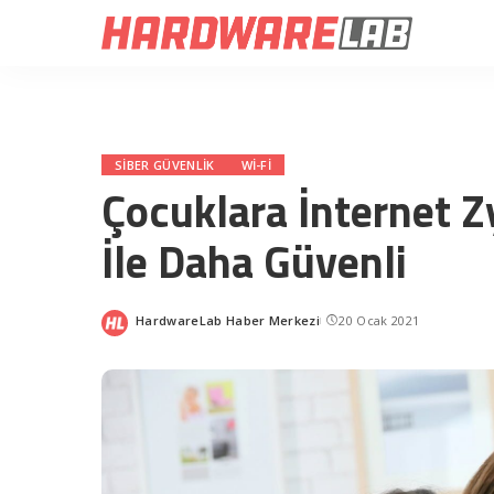
SIBER GÜVENLIK
WI-FI
Çocuklara İnternet 
İle Daha Güvenli
HardwareLab Haber Merkezi
20 Ocak 2021
Posted
by