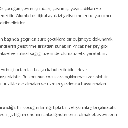
ir çocuğun çevrimiçi itibarı, çevrimiçi yayınladıkları ve
lenebilir. Olumlu bir dijital ayak izi geliştirmelerine yardımcı
irilmelidirler.
an başında geçirilen süre çocuklara bir düğmeye dokunarak
ilerini geliştirme fırsatları sunabilir. Ancak her şey gibi
ziksel ve ruhsal sağlığı üzerinde olumsuz etki yaratabilir.
evrimiçi ortamlarda aşırı kabul edilebilecek ve
anıştırılabilir. Bu konunun çocuklara açıklanması zor olabilir.
titizlikle ele almaları ve uzman yardımına başvurmaları
sızlığı:
Bir çocuğun kimliği tıpkı bir yetişkininki gibi çalınabilir.
 veri gizliliğinin önemini anladığından emin olmak ebeveynlerin