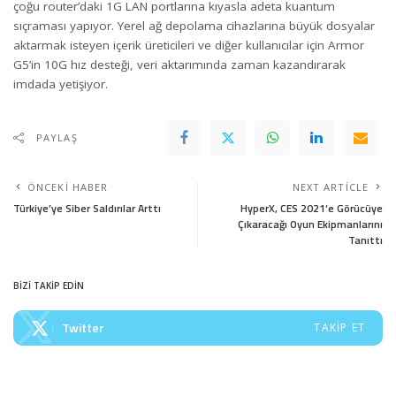
çoğu router’daki 1G LAN portlarına kıyasla adeta kuantum
sıçraması yapıyor. Yerel ağ depolama cihazlarına büyük dosyalar
aktarmak isteyen içerik üreticileri ve diğer kullanıcılar için Armor
G5’in 10G hız desteği, veri aktarımında zaman kazandırarak
imdada yetişiyor.
PAYLAŞ
ÖNCEKI HABER
NEXT ARTICLE
Türkiye’ye Siber Saldırılar Arttı
HyperX, CES 2021’e Görücüye
Çıkaracağı Oyun Ekipmanlarını
Tanıttı
BİZİ TAKİP EDİN
Twitter
TAKIP ET