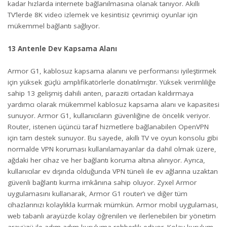
kadar hızlarda internete bağlanılmasına olanak tanıyor. Akıllı
TV’lerde 8K video izlemek ve kesintisiz çevrimiçi oyunlar için
mükemmel bağlantı sağlıyor.
13 Antenle Dev Kapsama Alanı
Armor G1, kablosuz kapsama alanını ve performansı iyileştirmek
için yüksek güçlü amplifikatörlerle donatılmıştır. Yüksek verimliliğe
sahip 13 gelişmiş dahili anten, paraziti ortadan kaldırmaya
yardımcı olarak mükemmel kablosuz kapsama alanı ve kapasitesi
sunuyor. Armor G1, kullanıcıların güvenliğine de öncelik veriyor.
Router, istenen üçüncü taraf hizmetlere bağlanabilen OpenVPN
için tam destek sunuyor. Bu sayede, akıllı TV ve oyun konsolu gibi
normalde VPN koruması kullanılamayanlar da dahil olmak üzere,
ağdaki her cihaz ve her bağlantı koruma altına alınıyor. Ayrıca,
kullanıcılar ev dışında olduğunda VPN tüneli ile ev ağlarına uzaktan
güvenli bağlantı kurma imkânına sahip oluyor. Zyxel Armor
uygulamasını kullanarak, Armor G1 router’ı ve diğer tüm
cihazlarınızı kolaylıkla kurmak mümkün. Armor mobil uygulaması,
web tabanlı arayüzde kolay öğrenilen ve ilerlenebilen bir yönetim