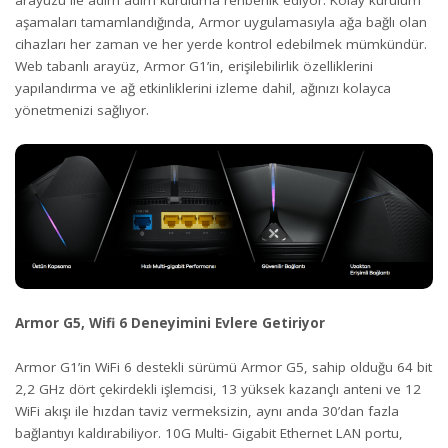
arayüzü ile adım adım kuruluma rehberlik ediyor. Kolay kurulum
aşamaları tamamlandığında, Armor uygulamasıyla ağa bağlı olan
cihazları her zaman ve her yerde kontrol edebilmek mümkündür.
Web tabanlı arayüz, Armor G1’in, erişilebilirlik özelliklerini
yapılandırma ve ağ etkinliklerini izleme dahil, ağınızı kolayca
yönetmenizi sağlıyor.
Armor G5, Wifi 6 Deneyimini Evlere Getiriyor
Armor G1’in WiFi 6 destekli sürümü Armor G5, sahip olduğu 64 bit
2,2 GHz dört çekirdekli işlemcisi, 13 yüksek kazançlı anteni ve 12
WiFi akışı ile hızdan taviz vermeksizin, aynı anda 30’dan fazla
bağlantıyı kaldırabiliyor. 10G Multi- Gigabit Ethernet LAN portu,