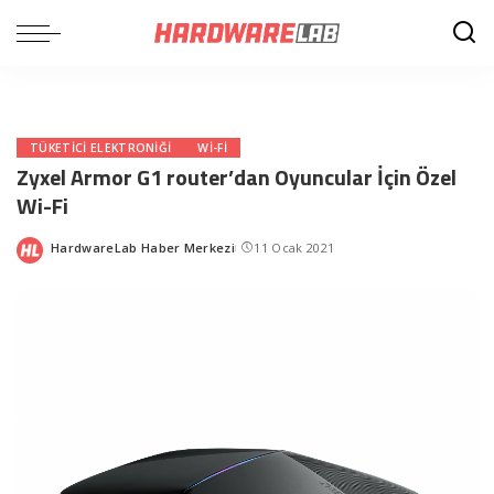
TÜKETICI ELEKTRONIĞI
WI-FI
Zyxel Armor G1 router’dan Oyuncular İçin Özel
Wi-Fi
HardwareLab Haber Merkezi
11 Ocak 2021
Posted
by