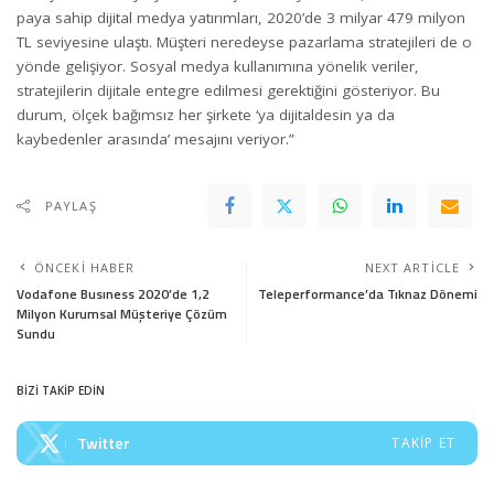
paya sahip dijital medya yatırımları, 2020’de 3 milyar 479 milyon
TL seviyesine ulaştı. Müşteri neredeyse pazarlama stratejileri de o
yönde gelişiyor. Sosyal medya kullanımına yönelik veriler,
stratejilerin dijitale entegre edilmesi gerektiğini gösteriyor. Bu
durum, ölçek bağımsız her şirkete ‘ya dijitaldesin ya da
kaybedenler arasında’ mesajını veriyor.”
PAYLAŞ
ÖNCEKI HABER
NEXT ARTICLE
Vodafone Busıness 2020’de 1,2
Teleperformance’da Tıknaz Dönemi
Milyon Kurumsal Müşteriye Çözüm
Sundu
BİZİ TAKİP EDİN
Twitter
TAKIP ET