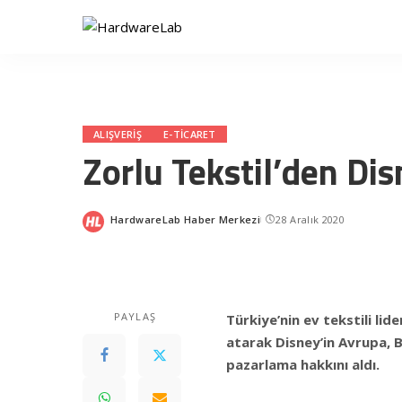
ALIŞVERIŞ
E-TICARET
Zorlu Tekstil’den Di
HardwareLab Haber Merkezi
28 Aralık 2020
Posted
by
PAYLAŞ
Türkiye’nin ev tekstili li
atarak Disney’in Avrupa, B
pazarlama hakkını aldı.