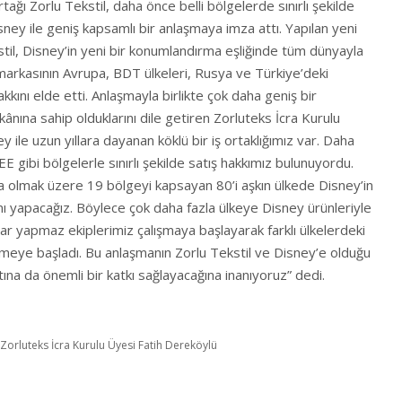
rtağı Zorlu Tekstil, daha önce belli bölgelerde sınırlı şekilde
sney ile geniş kapsamlı bir anlaşmaya imza attı. Yapılan yeni
stil, Disney’in yeni bir konumlandırma eşliğinde tüm dünyayla
rkasının Avrupa, BDT ülkeleri, Rusya ve Türkiye’deki
kkını elde etti. Anlaşmayla birlikte çok daha geniş bir
nına sahip olduklarını dile getiren Zorluteks İcra Kurulu
 ile uzun yıllara dayanan köklü bir iş ortaklığımız var. Daha
gibi bölgelerle sınırlı şekilde satış hakkımız bulunuyordu.
 olmak üzere 19 bölgeyi kapsayan 80’i aşkın ülkede Disney’in
nı yapacağız. Böylece çok daha fazla ülkeye Disney ürünleriyle
ar yapmaz ekiplerimiz çalışmaya başlayarak farklı ülkelerdeki
eye başladı. Bu anlaşmanın Zorlu Tekstil ve Disney’e olduğu
tına da önemli bir katkı sağlayacağına inanıyoruz” dedi.
Zorluteks İcra Kurulu Üyesi Fatih Dereköylü