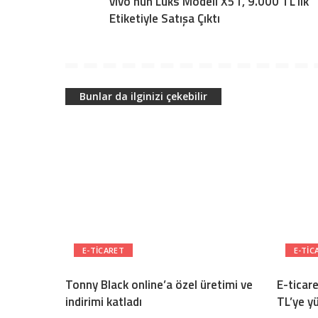
vivo’nun Lüks Modeli X51, 9.000 TL’lik
Etiketiyle Satışa Çıktı
Bunlar da ilginizi çekebilir
E-TICARET
E-TIC
Tonny Black online’a özel üretimi ve
E-ticar
indirimi katladı
TL’ye y