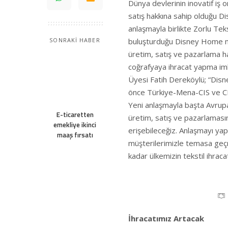
Dünya devlerinin inovatif iş o
satış hakkına sahip olduğu Di
anlaşmayla birlikte Zorlu Tek
buluşturduğu Disney Home ma
SONRAKİ HABER
üretim, satış ve pazarlama ha
coğrafyaya ihracat yapma imkâ
Üyesi Fatih Dereköylü; “Disney
önce Türkiye-Mena-CIS ve CEE 
Yeni anlaşmayla başta Avrupa
E-ticaretten
üretim, satış ve pazarlaması
emekliye ikinci
erişebileceğiz. Anlaşmayı yap
maaş fırsatı
müşterilerimizle temasa geçm
kadar ülkemizin tekstil ihraca
İhracatımız Artacak