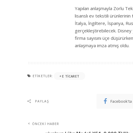
Yapılan anlaşmayla Zorlu Teks
lisanslı ev tekstili ürünlerin
İtalya, İngiltere, İspanya, R
gerçekleştirebilecek. Disney 
firma sayısını üçe düşürürken,
anlaşmaya imza atmış oldu.
ETIKETLER:
E TICARET
Facebook'ta 
PAYLAŞ
ÖNCEKI HABER