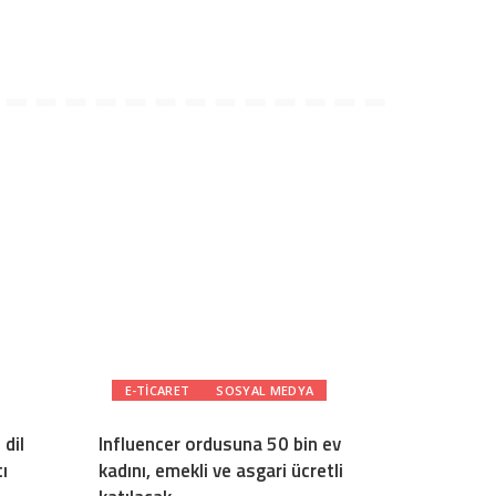
E-TICARET
SOSYAL MEDYA
dil
Influencer ordusuna 50 bin ev
ı
kadını, emekli ve asgari ücretli