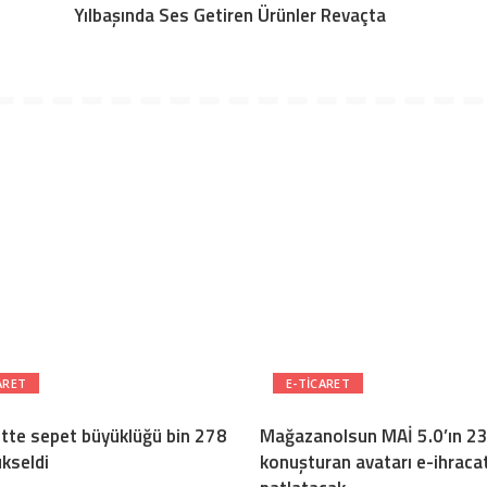
Yılbaşında Ses Getiren Ürünler Revaçta
ARET
E-TICARET
ette sepet büyüklüğü bin 278
Mağazanolsun MAİ 5.0’ın 23 
ükseldi
konuşturan avatarı e-ihracat