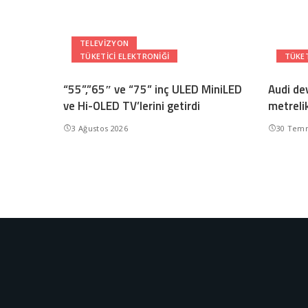
TELEVIZYON
TÜKETICI ELEKTRONIĞI
TÜKET
“55”,”65″ ve “75” inç ULED MiniLED
Audi dev
ve Hi-OLED TV’lerini getirdi
metreli
3 Ağustos 2026
30 Tem