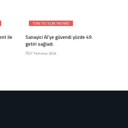
TÜKETICI ELEKTRONIĞI
nt ile
Sanayici AI’ye güvendi yüzde 49
getiri sağladı
27 Temmuz 2026