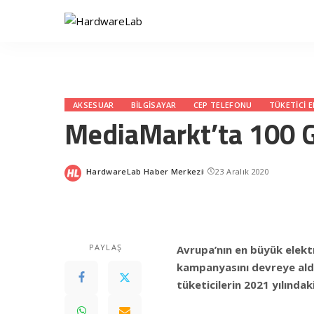
AKSESUAR
BILGISAYAR
CEP TELEFONU
TÜKETICI 
MediaMarkt’ta 100 G
HardwareLab Haber Merkezi
23 Aralık 2020
Posted
by
PAYLAŞ
Avrupa’nın en büyük elekt
kampanyasını devreye aldı
tüketicilerin 2021 yılındaki