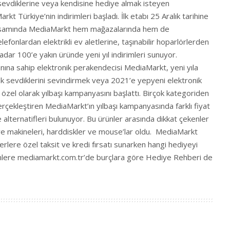
a sevdiklerine veya kendisine hediye almak isteyen
rkt Türkiye’nin indirimleri başladı. İlk etabı 25 Aralık tarihine
apsamında MediaMarkt hem mağazalarında hem de
lefonlardan elektrikli ev aletlerine, taşınabilir hoparlörlerden
 kadar 100’e yakın üründe yeni yıl indirimleri sunuyor.
anına sahip elektronik perakendecisi MediaMarkt, yeni yıla
rak sevdiklerini sevindirmek veya 2021’e yepyeni elektronik
 özel olarak yılbaşı kampanyasını başlattı. Birçok kategoriden
rçekleştiren MediaMarkt’ın yılbaşı kampanyasında farklı fiyat
ye alternatifleri bulunuyor. Bu ürünler arasında dikkat çekenler
kahve makineleri, harddiskler ve mouse’lar oldu. MediaMarkt
erlere özel taksit ve kredi fırsatı sunarken hangi hediyeyi
lere mediamarkt.com.tr’de burçlara göre Hediye Rehberi de