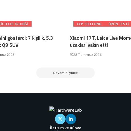
ICI ELEKTRONIĞI
CEP TELEFONU
ÜRÜN TESTI
ini gösterdi: 7 kişilik, 5.3
Xiaomi 17T, Leica Live Mome
k Q9 SUV
uzakları yakın etti
muz 2026
28 Temmuz 2026
Devamını yükle
İletişim ve Künye