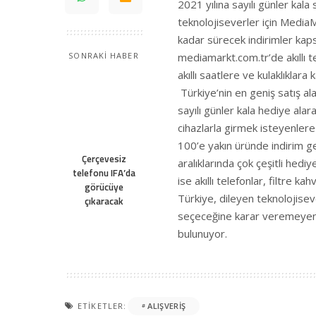
2021 yılına sayılı günler kal
teknolojiseverler için MediaMa
kadar sürecek indirimler k
mediamarkt.com.tr’de akıllı te
SONRAKİ HABER
akıllı saatlere ve kulaklıklara
Türkiye’nin en geniş satış al
sayılı günler kala hediye ala
cihazlarla girmek isteyenlere
100’e yakın üründe indirim ge
Çerçevesiz
aralıklarında çok çeşitli hedi
telefonu IFA’da
ise akıllı telefonlar, filtre 
görücüye
Türkiye, dileyen teknolojisev
çıkaracak
seçeceğine karar veremeyen
bulunuyor.
ETIKETLER:
ALIŞVERIŞ