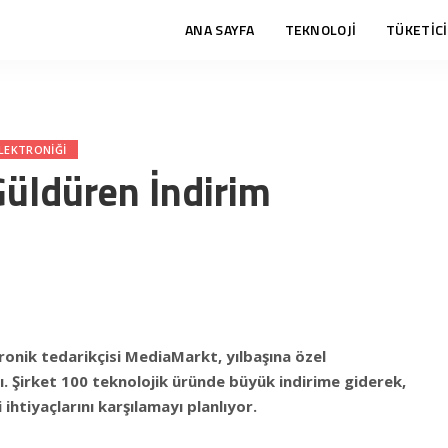
ANA SAYFA
TEKNOLOJİ
TÜKETİCİ
ELEKTRONIĞI
üldüren İndirim
ronik tedarikçisi MediaMarkt, yılbaşına özel
. Şirket 100 teknolojik üründe büyük indirime giderek,
 ihtiyaçlarını karşılamayı planlıyor.