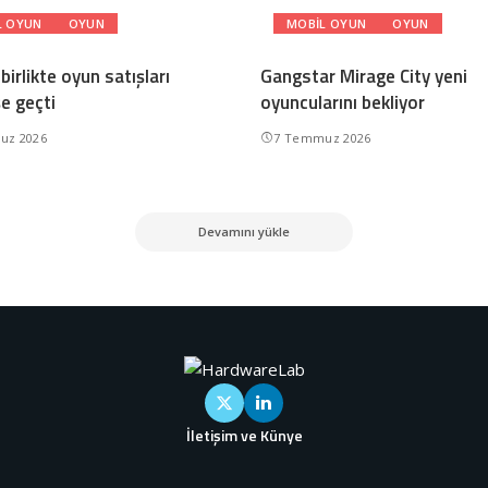
L OYUN
OYUN
MOBIL OYUN
OYUN
 birlikte oyun satışları
Gangstar Mirage City yeni
e geçti
oyuncularını bekliyor
uz 2026
7 Temmuz 2026
Devamını yükle
İletişim ve Künye