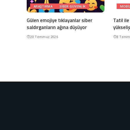
ARAŞTIRMA
SIBER GÜVENLIK
MOBI
Gülen emojiye tıklayanlar siber
Tatil ile
saldırganların ağına düşüyor
yükseliş
20 Temmuz 2026
8 Temm