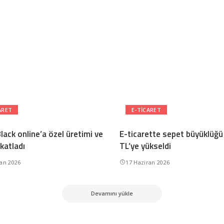
ARET
E-TICARET
lack online’a özel üretimi ve
E-ticarette sepet büyüklüğü
 katladı
TL’ye yükseldi
ran 2026
17 Haziran 2026
Devamını yükle