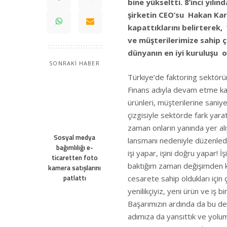
bine yükseltti. 8’inci yılı
şirketin CEO’su Hakan Kara
kapattıklarını belirterek,
ve müşterilerimize sahip ç
dünyanın en iyi kuruluşu o
SONRAKİ HABER
Türkiye’de faktoring sektör
Finans adıyla devam etme karar
ürünleri, müşterilerine saniye
çizgisiyle sektörde fark yarat
zaman onların yanında yer a
Sosyal medya
lansmanı nedeniyle düzenlediğ
bağımlılığı e-
işi yapar, işini doğru yapar! 
ticaretten foto
baktığım zaman değişimden k
kamera satışlarını
patlattı
cesarete sahip oldukları için
yenilikçiyiz, yeni ürün ve iş b
Başarımızın ardında da bu de
adımıza da yansıttık ve yolu