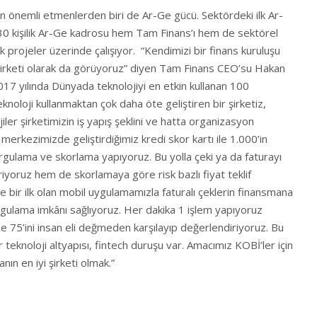
en önemli etmenlerden biri de Ar-Ge gücü. Sektördeki ilk Ar-
 30 kişilik Ar-Ge kadrosu hem Tam Finans’ı hem de sektörel
k projeler üzerinde çalışıyor. “Kendimizi bir finans kuruluşu
h şirketi olarak da görüyoruz” diyen Tam Finans CEO’su Hakan
2017 yılında Dünyada teknolojiyi en etkin kullanan 100
knoloji kullanmaktan çok daha öte geliştiren bir şirketiz,
jiler şirketimizin iş yapış şeklini ve hatta organizasyon
e merkezimizde geliştirdiğimiz kredi skor kartı ile 1.000’in
rgulama ve skorlama yapıyoruz. Bu yolla çeki ya da faturayı
iyoruz hem de skorlamaya göre risk bazlı fiyat teklif
 bir ilk olan mobil uygulamamızla faturalı çeklerin finansmana
ulama imkânı sağlıyoruz. Her dakika 1 işlem yapıyoruz
de 75’ini insan eli değmeden karşılayıp değerlendiriyoruz. Bu
r teknoloji altyapısı, fintech duruşu var. Amacımız KOBİ’ler için
ın en iyi şirketi olmak.”