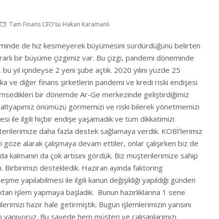
Tam Finans CEO’su Hakan Karamanlı
minde de hız kesmeyerek büyümesini sürdürdüğünü belirten
ikrarlı bir büyüme çizgimiz var. Bu çizgi, pandemi döneminde
 bu yıl içindeyse 2 yeni şube açtık. 2020 yılını yüzde 25
 ve diğer finans şirketlerin pandemi ve kredi riski endişesi
nimsedikleri bir dönemde Ar-Ge merkezinde geliştirdiğimiz
me altyapımız önümüzü görmemizi ve riski bilerek yönetmemizi
esi ile ilgili hiçbir endişe yaşamadık ve tüm dikkatimizi
şterilerimize daha fazla destek sağlamaya verdik. KOBİ’lerimiz
göze alarak çalışmaya devam ettiler, onlar çalışırken biz de
ada kalmanın da çok artısını gördük. Biz müşterilerimize sahip
tı. Birbirimizi destekledik. Haziran ayında faktoring
şme yapılabilmesi ile ilgili kanun değişikliği yapıldığı günden
aktan işlem yapmaya başladık. Bunun hazırlıklarına 1 sene
rimizi hazır hale getirmiştik. Bugün işlemlerimizin yarısını
ın yapıyoruz. Bu sayede hem müşteri ve çalışanlarımızı