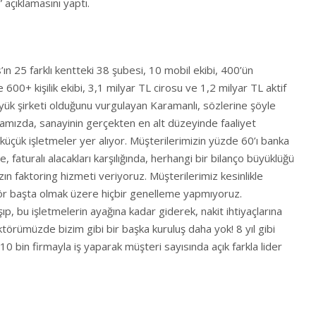
 açıklamasını yaptı.
ın 25 farklı kentteki 38 şubesi, 10 mobil ekibi, 400’ün
00+ kişilik ekibi, 3,1 milyar TL cirosu ve 1,2 milyar TL aktif
ük şirketi olduğunu vurgulayan Karamanlı, sözlerine şöyle
amızda, sanayinin gerçekten en alt düzeyinde faaliyet
üçük işletmeler yer alıyor. Müşterilerimizin yüzde 60’ı banka
, faturalı alacakları karşılığında, herhangi bir bilanço büyüklüğü
zın faktoring hizmeti veriyoruz. Müşterilerimiz kesinlikle
ör başta olmak üzere hiçbir genelleme yapmıyoruz.
ıp, bu işletmelerin ayağına kadar giderek, nakit ihtiyaçlarına
ktörümüzde bizim gibi bir başka kuruluş daha yok! 8 yıl gibi
10 bin firmayla iş yaparak müşteri sayısında açık farkla lider