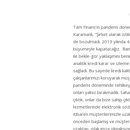
Tam Finans’ın pandemi döne
Karamanlı, “Şirket olarak ist
de bozulmadı. 2019 yılında 4,
büyümeyle kapatacağız. Banka
ile bekle-gör yaklaşımını be
analitik kredi karar ve izle
sağladı. Bu sayede kredi kalit
çalışanlarımızı koruyarak mü
pandemi döneminde tehlikeyi 
onları yalnız bırakmadık. Sah
çıktık, onlar da bize sahip çık
hizmetlerinde elektronik sözle
itibaren müşterilerimizle uz
önceden başlamış ve müşterile
uzaktan, ıslak imza olmaksız