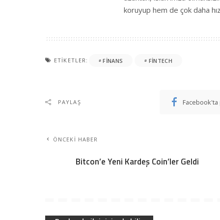
koruyup hem de çok daha hızl
ETIKETLER:
FINANS
FINTECH
Facebook'ta 
PAYLAŞ
ÖNCEKI HABER
Bitcon’e Yeni Kardeş Coin’ler Geldi