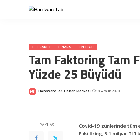
E-TICARET
FINANS
FINTECH
Tam Faktoring Tam F
Yüzde 25 Büyüdü
HardwareLab Haber Merkezi
18 Aralık 2020
Posted
by
PAYLAŞ
Covid-19 günlerinde tüm ek
Faktöring, 3.1 milyar TL’li