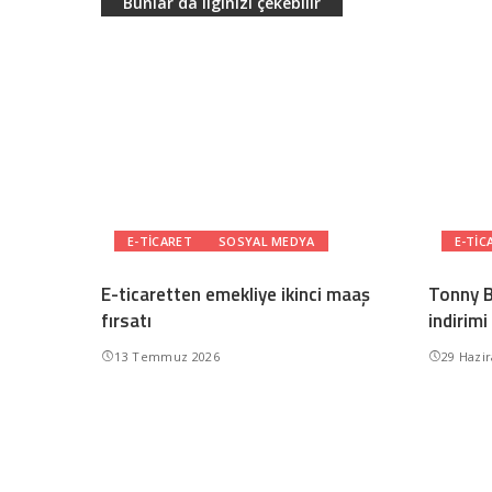
Bunlar da ilginizi çekebilir
E-TICARET
SOSYAL MEDYA
E-TIC
E-ticaretten emekliye ikinci maaş
Tonny B
fırsatı
indirimi
13 Temmuz 2026
29 Hazi