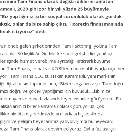
nda ismini Tam Finans olarak değiştirdiklerini anlatan
manlı, 2020 gibi zor bir yılı yüzde 25 büyümeyle
 “Biz yaptığımız işi bir sosyal sorumluluk olarak gördük
ıktık, onlar da bize sahip çıktı. Ticaretin finansmanında
lmak istiyoruz” dedi.
ünün önde gelen şirketlerinden Tam Faktoring, yoluna Tam
ı aldı. 30 kişilik Ar-Ge Merkezinde geliştirdiği yenilikçi
ler içinde hizmet verebilme ayrıcalığı, istikrarlı büyüme
an Tam Finans, esnaf ve KOBİ’lerin finansal ihtiyaçları için her
lıyor. Tam Finans CEO’su Hakan Karamanlı, yeni markanın
i dijital basın toplantısında, “Bizim sloganımız şu: Tam doğru
İşimizi doğru ve çok iyi yaptığımız için büyüdük. Ekibimize
orkmayan ve daha fazlasını isteyen insanlar görüyorum. Bu
 çalışanlarımızı birer kahraman olarak görüyoruz. Çok
irliklerinin bizim şirketimizde ardı arkası hiç kesilmez.
ğişim ve gelişim heyecanımız yatıyor. Şimdi bu heyecanı
muza Tam Finans olarak devam ediyoruz. Daha fazlası için