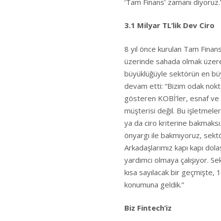
‘Tam Finans’ zamanı diyoruz.”
3.1 Milyar TL’lik Dev Ciro
8 yıl önce kurulan Tam Finans’
üzerinde sahada olmak üzere 6
büyüklüğüyle sektörün en büy
devam etti: “Bizim odak nokt
gösteren KOBİ’ler, esnaf ve k
müşterisi değil. Bu işletmelere
ya da ciro kriterine bakmaksı
önyargı ile bakmıyoruz, sekt
Arkadaşlarımız kapı kapı dolaş
yardımcı olmaya çalışıyor. Se
kısa sayılacak bir geçmişte, 1
konumuna geldik.”
Biz Fintech’iz