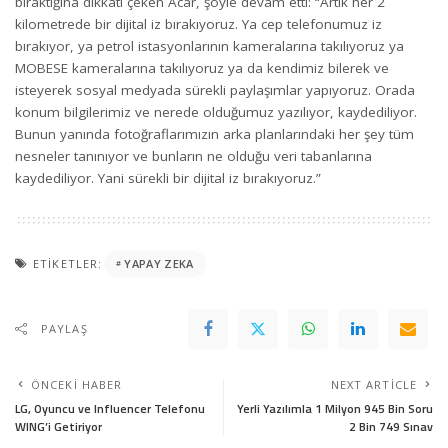
bıraktığına dikkati çeken Acar, şöyle devam etti: “Artık her 2
kilometrede bir dijital iz bırakıyoruz. Ya cep telefonumuz iz
bırakıyor, ya petrol istasyonlarının kameralarına takılıyoruz ya
MOBESE kameralarına takılıyoruz ya da kendimiz bilerek ve
isteyerek sosyal medyada sürekli paylaşımlar yapıyoruz. Orada
konum bilgilerimiz ve nerede olduğumuz yazılıyor, kaydediliyor.
Bunun yanında fotoğraflarımızın arka planlarındaki her şey tüm
nesneler tanınıyor ve bunların ne olduğu veri tabanlarına
kaydediliyor. Yani sürekli bir dijital iz bırakıyoruz.”
ETIKETLER:
YAPAY ZEKA
PAYLAŞ
ÖNCEKI HABER
NEXT ARTICLE
LG, Oyuncu ve Influencer Telefonu
Yerli Yazılımla 1 Milyon 945 Bin Soru
WING’i Getiriyor
2 Bin 749 Sınav