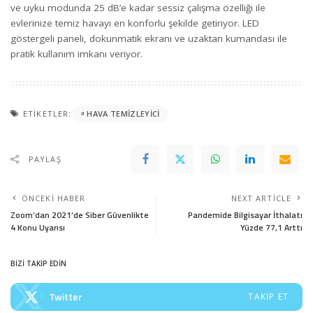
ve uyku modunda 25 dB’e kadar sessiz çalışma özelliği ile
evlerinize temiz havayı en konforlu şekilde getiriyor. LED
göstergeli paneli, dokunmatik ekranı ve uzaktan kumandası ile
pratik kullanım imkanı veriyor.
ETIKETLER:
HAVA TEMIZLEYICI
PAYLAŞ
ÖNCEKI HABER
NEXT ARTICLE
Zoom’dan 2021’de Siber Güvenlikte
Pandemide Bilgisayar İthalatı
4 Konu Uyarısı
Yüzde 77,1 Arttı
BİZİ TAKİP EDİN
Twitter
TAKIP ET