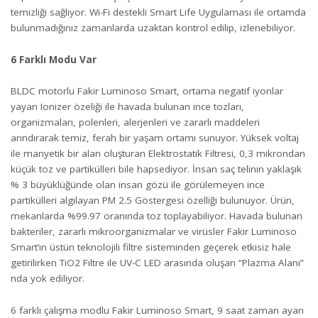
temizliği sağlıyor. Wi-Fi destekli Smart Life Uygulaması ile ortamda
bulunmadığınız zamanlarda uzaktan kontrol edilip, izlenebiliyor.
6 Farklı Modu Var
BLDC motorlu Fakir Luminoso Smart, ortama negatif iyonlar
yayan Ionizer özeliği ile havada bulunan ince tozları,
organizmaları, polenleri, alerjenleri ve zararlı maddeleri
arındırarak temiz, ferah bir yaşam ortamı sunuyor. Yüksek voltaj
ile manyetik bir alan oluşturan Elektrostatik Filtresi, 0,3 mikrondan
küçük toz ve partikülleri bile hapsediyor. İnsan saç telinin yaklaşık
% 3 büyüklüğünde olan insan gözü ile görülemeyen ince
partikülleri algılayan PM 2.5 Göstergesi özelliği bulunuyor. Ürün,
mekanlarda %99.97 oranında toz toplayabiliyor. Havada bulunan
bakteriler, zararlı mikroorganizmalar ve virüsler Fakir Luminoso
Smart’ın üstün teknolojili filtre sisteminden geçerek etkisiz hale
getirilirken TiO2 Filtre ile UV-C LED arasında oluşan “Plazma Alanı”
nda yok ediliyor.
6 farklı çalışma modlu Fakir Luminoso Smart, 9 saat zaman ayarı