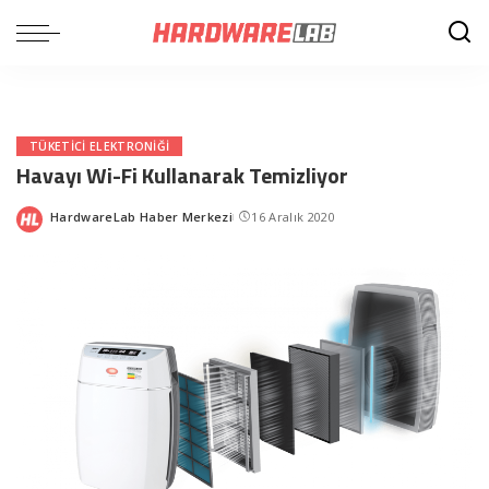
TÜKETICI ELEKTRONIĞI
Havayı Wi-Fi Kullanarak Temizliyor
HardwareLab Haber Merkezi
16 Aralık 2020
Posted
by