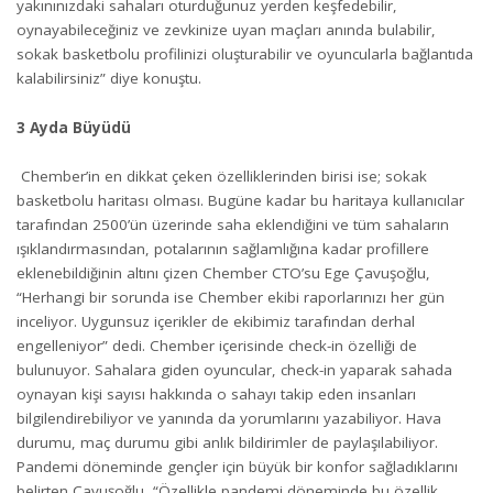
yakınınızdaki sahaları oturduğunuz yerden keşfedebilir,
oynayabileceğiniz ve zevkinize uyan maçları anında bulabilir,
sokak basketbolu profilinizi oluşturabilir ve oyuncularla bağlantıda
kalabilirsiniz” diye konuştu.
3 Ayda Büyüdü
Chember’in en dikkat çeken özelliklerinden birisi ise; sokak
basketbolu haritası olması. Bugüne kadar bu haritaya kullanıcılar
tarafından 2500’ün üzerinde saha eklendiğini ve tüm sahaların
ışıklandırmasından, potalarının sağlamlığına kadar profillere
eklenebildiğinin altını çizen Chember CTO’su Ege Çavuşoğlu,
“Herhangi bir sorunda ise Chember ekibi raporlarınızı her gün
inceliyor. Uygunsuz içerikler de ekibimiz tarafından derhal
engelleniyor” dedi. Chember içerisinde check-in özelliği de
bulunuyor. Sahalara giden oyuncular, check-in yaparak sahada
oynayan kişi sayısı hakkında o sahayı takip eden insanları
bilgilendirebiliyor ve yanında da yorumlarını yazabiliyor. Hava
durumu, maç durumu gibi anlık bildirimler de paylaşılabiliyor.
Pandemi döneminde gençler için büyük bir konfor sağladıklarını
belirten Çavuşoğlu, “Özellikle pandemi döneminde bu özellik