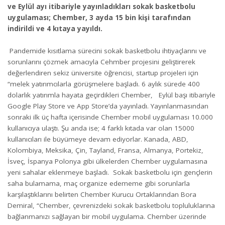
ve Eylül ayı itibariyle yayınladıkları sokak basketbolu
uygulaması; Chember, 3 ayda 15 bin kişi tarafından
indirildi ve 4 kıtaya yayıldı.
Pandemide kısıtlama sürecini sokak basketbolu ihtiyaçlarını ve
sorunlarını çözmek amacıyla Cehmber projesini geliştirerek
değerlendiren sekiz üniversite öğrencisi, startup projeleri için
“melek yatırımcılarla görüşmelere başladı. 6 aylık sürede 400
dolarlık yatırımla hayata geçirdikleri Chember, Eylül başı itibariyle
Google Play Store ve App Store’da yayınladı. Yayınlanmasından
sonraki ilk üç hafta içerisinde Chember mobil uygulaması 10.000
kullanıcıya ulaştı. Şu anda ise; 4 farklı kıtada var olan 15000
kullanıcıları ile büyümeye devam ediyorlar. Kanada, ABD,
Kolombiya, Meksika, Çin, Tayland, Fransa, Almanya, Portekiz,
İsveç, İspanya Polonya gibi ülkelerden Chember uygulamasına
yeni sahalar eklenmeye başladı. Sokak basketbolu için gençlerin
saha bulamama, maç organize edememe gibi sorunlarla
karşılaştıklarını belirten Chember Kurucu Ortaklarından Bora
Demiral, “Chember, çevrenizdeki sokak basketbolu topluluklarına
bağlanmanızı sağlayan bir mobil uygulama. Chember üzerinde