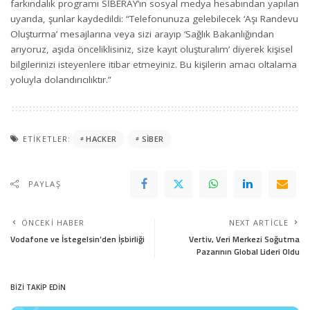
farkındalık programı SİBERAY’ın sosyal medya hesabından yapılan
uyarıda, şunlar kaydedildi: “Telefonunuza gelebilecek ‘Aşı Randevu
Oluşturma’ mesajlarına veya sizi arayıp ‘Sağlık Bakanlığından
arıyoruz, aşıda önceliklisiniz, size kayıt oluşturalım’ diyerek kişisel
bilgilerinizi isteyenlere itibar etmeyiniz. Bu kişilerin amacı oltalama
yoluyla dolandırıcılıktır.”
ETIKETLER:
HACKER
SIBER
PAYLAŞ
ÖNCEKI HABER
NEXT ARTICLE
Vodafone ve İstegelsin’den İşbirliği
Vertiv, Veri Merkezi Soğutma
Pazarının Global Lideri Oldu
BİZİ TAKİP EDİN