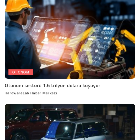
OTONOM
Otonom sektörü 1.6 trilyon dolara koşuyor
HardwareLab Haber Merkezi
Posted
by