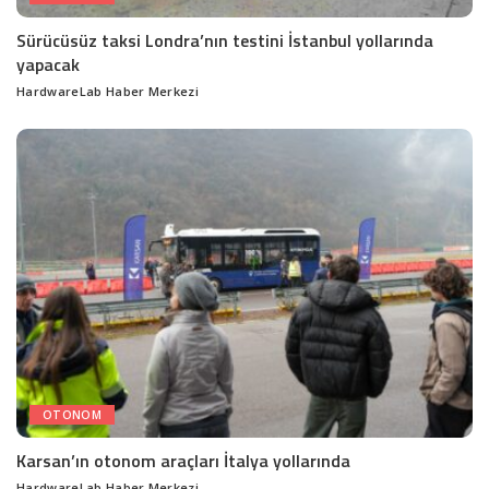
Sürücüsüz taksi Londra’nın testini İstanbul yollarında
yapacak
HardwareLab Haber Merkezi
Posted
by
OTONOM
Karsan’ın otonom araçları İtalya yollarında
HardwareLab Haber Merkezi