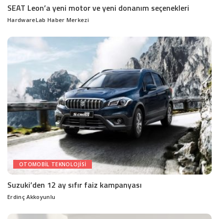
SEAT Leon’a yeni motor ve yeni donanım seçenekleri
HardwareLab Haber Merkezi
Posted
by
OTOMOBIL TEKNOLOJISI
Suzuki’den 12 ay sıfır faiz kampanyası
Erdinç Akkoyunlu
Posted
by