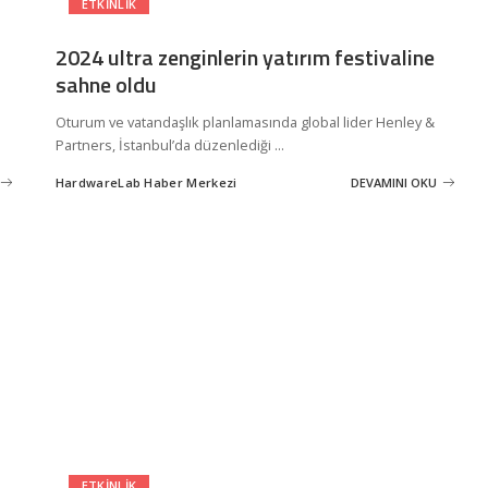
ETKINLIK
2024 ultra zenginlerin yatırım festivaline
sahne oldu
Oturum ve vatandaşlık planlamasında global lider Henley &
Partners, İstanbul’da düzenlediği
...
HardwareLab Haber Merkezi
DEVAMINI OKU
Posted
by
ETKINLIK