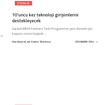
ETKINLIK
10’uncu kez teknoloji girişimlerini
destekleyecek
Garanti BBVA Partners Tech Programı’nın yeni dönemi için
başvuru süreci başladı.
...
HardwareLab Haber Merkezi
DEVAMINI OKU
Posted
by