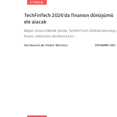
ETKINLIK
TechFinTech 2026’da finansın dönüşümü
ele alacak
Bilişim Zirvesi Etkinlik Şirketi, TechFinTech 2026’da teknoloji 
finans sektörünü dördünce kez
...
HardwareLab Haber Merkezi
DEVAMINI OKU
Posted
by