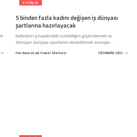
ETKINLIK
5 binden fazla kadını değişen iş dünyası
şartlarına hazırlayacak
ve
Kadınların iş hayatındaki sürekliliğini güçlendirmek ve
dönüşen dünyaya uyumlarını desteklemek amacıyla
...
HardwareLab Haber Merkezi
DEVAMINI OKU
Posted
by