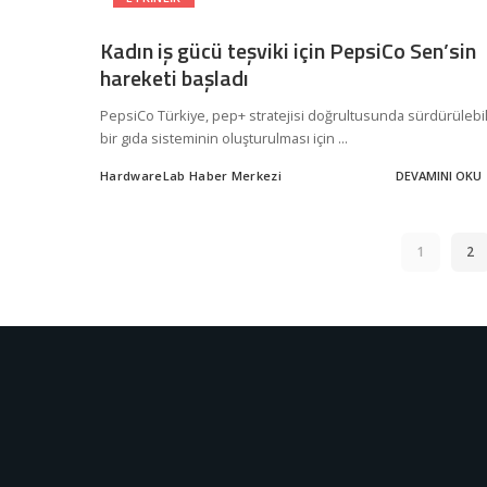
Kadın iş gücü teşviki için PepsiCo Sen’sin
hareketi başladı
PepsiCo Türkiye, pep+ stratejisi doğrultusunda sürdürülebil
bir gıda sisteminin oluşturulması için
...
HardwareLab Haber Merkezi
DEVAMINI OKU
Posted
by
1
2