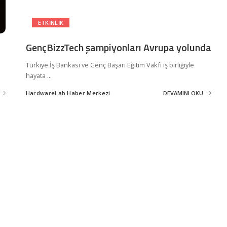
ETKINLIK
GençBizzTech şampiyonları Avrupa yolunda
Türkiye İş Bankası ve Genç Başarı Eğitim Vakfı iş birliğiyle
hayata
...
HardwareLab Haber Merkezi
DEVAMINI OKU
Posted
by