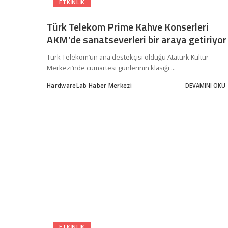
ETKINLIK
Türk Telekom Prime Kahve Konserleri
AKM’de sanatseverleri bir araya getiriyor
Türk Telekom’un ana destekçisi olduğu Atatürk Kültür
Merkezi’nde cumartesi günlerinin klasiği
...
HardwareLab Haber Merkezi
DEVAMINI OKU
Posted
by
ETKINLIK