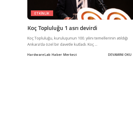
ETKINLIK
Koç Topluluğu 1 asrı devirdi
Koç Topluluğu, kuruluşunun 100. yılını temellerinin atıldığı
Ankara’da özel bir davetle kutladı. Koç
...
HardwareLab Haber Merkezi
DEVAMINI OKU
Posted
by