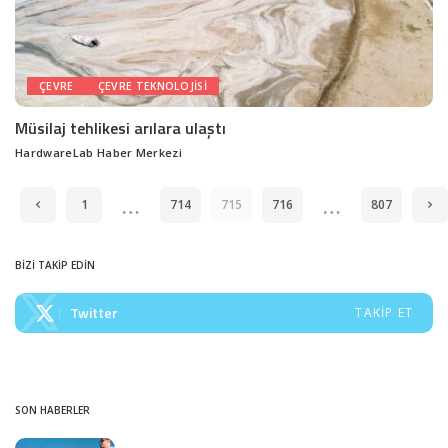
ÇEVRE
ÇEVRE TEKNOLOJISI
Müsilaj tehlikesi arılara ulaştı
HardwareLab Haber Merkezi
Posted
by
…
…
1
714
715
716
807
BİZİ TAKİP EDİN
Twitter
TAKIP ET
SON HABERLER