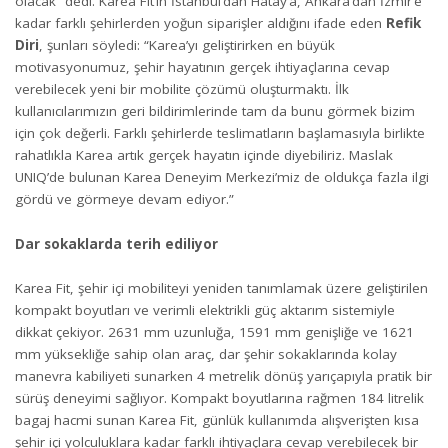
olacak” dedi. Karea Fit’in İstanbul’dan Hatay’a, Ankara’dan İzmir’e
kadar farklı şehirlerden yoğun siparişler aldığını ifade eden
Refik
Diri
, şunları söyledi: “Karea’yı geliştirirken en büyük
motivasyonumuz, şehir hayatının gerçek ihtiyaçlarına cevap
verebilecek yeni bir mobilite çözümü oluşturmaktı. İlk
kullanıcılarımızın geri bildirimlerinde tam da bunu görmek bizim
için çok değerli. Farklı şehirlerde teslimatların başlamasıyla birlikte
rahatlıkla Karea artık gerçek hayatın içinde diyebiliriz. Maslak
UNIQ’de bulunan Karea Deneyim Merkezi’miz de oldukça fazla ilgi
gördü ve görmeye devam ediyor.”
Dar sokaklarda terih ediliyor
Karea Fit, şehir içi mobiliteyi yeniden tanımlamak üzere geliştirilen
kompakt boyutları ve verimli elektrikli güç aktarım sistemiyle
dikkat çekiyor. 2631 mm uzunluğa, 1591 mm genişliğe ve 1621
mm yüksekliğe sahip olan araç, dar şehir sokaklarında kolay
manevra kabiliyeti sunarken 4 metrelik dönüş yarıçapıyla pratik bir
sürüş deneyimi sağlıyor. Kompakt boyutlarına rağmen 184 litrelik
bagaj hacmi sunan Karea Fit, günlük kullanımda alışverişten kısa
şehir içi yolculuklara kadar farklı ihtiyaçlara cevap verebilecek bir