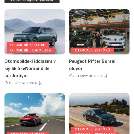
OTOMOBIL SEKTÖRÜ
OTOMOBIL TEKNOLOJISI
OTOMOBIL SEKTÖRÜ
Otomobildeki iddiasını 7
Peugeot Rifter Bursalı
kişilik SkyNomand ile
oluyor
sürdürüyor
27 Temmuz 2026
31 Temmuz 2026
OTOMOBIL SEKTÖRÜ