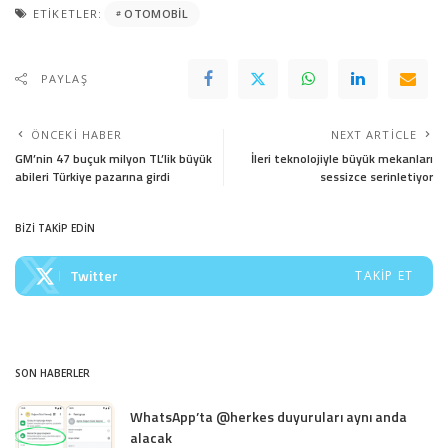
ETIKETLER:
OTOMOBIL
PAYLAŞ
ÖNCEKI HABER
NEXT ARTICLE
GM’nin 47 buçuk milyon TL’lik büyük
İleri teknolojiyle büyük mekanları
abileri Türkiye pazarına girdi
sessizce serinletiyor
BİZİ TAKİP EDİN
Twitter
TAKIP ET
SON HABERLER
WhatsApp’ta @herkes duyuruları aynı anda
alacak