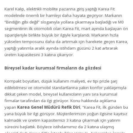
Karel Kalıp, elektrikli mobilite pazarına giriş yaptığı Karea Fit
modelinde önemli bir hamleyi daha hayata geçiriyor. Markanın
“Bindiğin gibi değil” sloganıyla yollara çıkarmaya başladığı ve M0
segmentinin ilk otomobili olan Karea Fit, mart ayında başlayan ön
siparişleriyle birlikte büyük bir ilgiyle karşılandı. Markanın hızla
yükselen temposunu daha da artırmak için harekete geçen Karea,
yaptığı yatırımla aralık ayında istihdam gücünü 2 kat artırarak
üretim kapasitesini 3 katına çıkarıyor.
Bireysel kadar kurumsal firmaların da gözdesi
Kompakt boyutları, düşük kullanım maliyeti, ev tipi prizle şarj
edilebilmesi ve otomobil standartlarına yakın konfor yaklaşımıyla
dikkat çeken model, bireysel kullanıcıların yanı sıra kurumsal
firmalar tarafından da ilgi görüyor. Konu hakkında açıklama
yapan
Karea Genel Müdürü Refik Diri
, “Karea Fit, ilk günden bu
yana büyük bir ilgi görüyor. Müşterilerimizin yoğun ilgisine kayıtsız
kalmadık ve üretim kapasitemizi 3 katına çıkarmak için yatırım
sürecini başlattık. Böylece istihdamımız da 2 katına ulaşmış