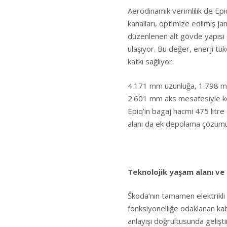
Aerodinamik verimlilik de Epi
kanalları, optimize edilmiş j
düzenlenen alt gövde yapısı
ulaşıyor. Bu değer, enerji tük
katkı sağlıyor.
4.171 mm uzunluğa, 1.798 mm
2.601 mm aks mesafesiyle ko
Epiq’in bagaj hacmi 475 litre 
alanı da ek depolama çözüm
Teknolojik yaşam alanı ve 
Škoda’nın tamamen elektrikli
fonksiyonelliğe odaklanan kab
anlayışı doğrultusunda gelişti