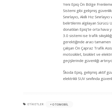
Yeni Epiq Ön Bölge Frenleme 
Sistemi gibi gelişmiş güvenli
Sınırlayıcı, Akıllı Hız Sınırla
belirtilerini algılayan Sürücü
donatılan Epiq’te orta hava y
3.0 sistemi ise trafik sıkışıklı
gerektiğinde aracı tamamen d
çalışan Ön Çapraz Trafik Asi
motosiklet, bisiklet ve elektri
geçişlerinde güvenliği artırıyo
Škoda Epiq, gelişmiş aktif gü
elektrikli SUV sınıfında güvenl
ETIKETLER:
OTOMOBIL