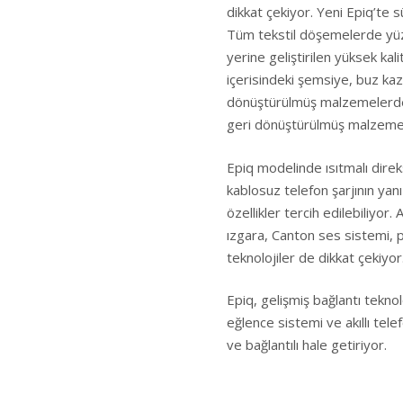
dikkat çekiyor. Yeni Epiq’te s
Tüm tekstil döşemelerde yüzd
yerine geliştirilen yüksek kal
içerisindeki şemsiye, buz kazı
dönüştürülmüş malzemelerden
geri dönüştürülmüş malzeme k
Epiq modelinde ısıtmalı direks
kablosuz telefon şarjının ya
özellikler tercih edilebiliyor
ızgara, Canton ses sistemi, 
teknolojiler de dikkat çekiyor
Epiq, gelişmiş bağlantı teknolo
eğlence sistemi ve akıllı tel
ve bağlantılı hale getiriyor.