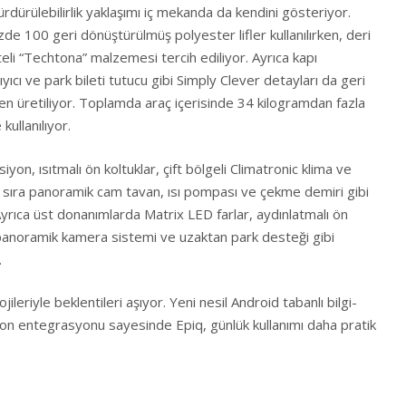
ürdürülebilirlik yaklaşımı iç mekanda da kendini gösteriyor.
e 100 geri dönüştürülmüş polyester lifler kullanılırken, deri
iteli “Techtona” malzemesi tercih ediliyor. Ayrıca kapı
yıcı ve park bileti tutucu gibi Simply Clever detayları da geri
 üretiliyor. Toplamda araç içerisinde 34 kilogramdan fazla
ullanılıyor.
iyon, ısıtmalı ön koltuklar, çift bölgeli Climatronic klima ve
nı sıra panoramik cam tavan, ısı pompası ve çekme demiri gibi
. Ayrıca üst donanımlarda Matrix LED farlar, aydınlatmalı ön
panoramik kamera sistemi ve uzaktan park desteği gibi
.
jileriyle beklentileri aşıyor. Yeni nesil Android tabanlı bilgi-
efon entegrasyonu sayesinde Epiq, günlük kullanımı daha pratik