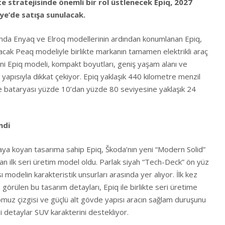
te stratejisinde önemli bir rol üstlenecek Epiq, 2027
ye’de satışa sunulacak.
mında Enyaq ve Elroq modellerinin ardından konumlanan Epiq,
cak Peaq modeliyle birlikte markanın tamamen elektrikli araç
 Yeni Epiq modeli, kompakt boyutları, geniş yaşam alanı ve
 yapısıyla dikkat çekiyor. Epiq yaklaşık 440 kilometre menzil
yle bataryası yüzde 10’dan yüzde 80 seviyesine yaklaşık 24
ndi
rtaya koyan tasarıma sahip Epiq, Škoda’nın yeni “Modern Solid”
an ilk seri üretim model oldu. Parlak siyah “Tech-Deck” ön yüz
ı modelin karakteristik unsurları arasında yer alıyor. İlk kez
örülen bu tasarım detayları, Epiq ile birlikte seri üretime
omuz çizgisi ve güçlü alt gövde yapısı aracın sağlam duruşunu
bi detaylar SUV karakterini destekliyor.