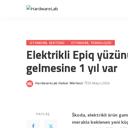
OTOMOBIL SEKTÖRÜ
OTOMOBIL TEKNOLOJISI
Elektrikli Epiq yüzü
gelmesine 1 yıl var
HardwareLab Haber Merkezi
20 Mayıs 2026
Posted
by
PAYLAŞ
Škoda, elektrikli ürün ga
merakla beklenen yeni küç