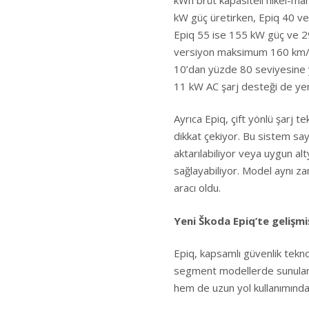
kW güç üretirken, Epiq 40 ve
Epiq 55 ise 155 kW güç ve 2
versiyon maksimum 160 km/s h
10’dan yüzde 80 seviyesine y
11 kW AC şarj desteği de yer 
Ayrıca Epiq, çift yönlü şarj t
dikkat çekiyor. Bu sistem sa
aktarılabiliyor veya uygun a
sağlayabiliyor. Model aynı za
aracı oldu.
Yeni Škoda Epiq’te gelişmi
Epiq, kapsamlı güvenlik tekno
segment modellerde sunulan b
hem de uzun yol kullanımında