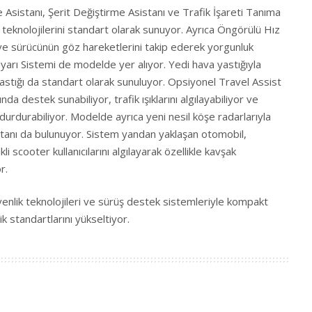
Asistanı, Şerit Değiştirme Asistanı ve Trafik İşareti Tanıma
k teknolojilerini standart olarak sunuyor. Ayrıca Öngörülü Hız
yıcı ve sürücünün göz hareketlerini takip ederek yorgunluk
 Uyarı Sistemi de modelde yer alıyor. Yedi hava yastığıyla
astığı da standart olarak sunuluyor. Opsiyonel Travel Assist
ğında destek sunabiliyor, trafik ışıklarını algılayabiliyor ve
urdurabiliyor. Modelde ayrıca yeni nesil köşe radarlarıyla
stanı da bulunuyor. Sistem yandan yaklaşan otomobil,
kli scooter kullanıcılarını algılayarak özellikle kavşak
r.
venlik teknolojileri ve sürüş destek sistemleriyle kompakt
ik standartlarını yükseltiyor.