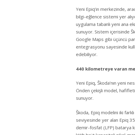
Yeni Epiq’in merkezinde, aracın
bilgi-eğlence sistemi yer alıy
uygulama tabanlı yeni ana ek
sunuyor. Sistem içerisinde Š
Google Maps gibi üçüncü parti
entegrasyonu sayesinde kullan
edebiliyor.
440 kilometreye varan men
Yeni Epiq, Škoda’nın yeni nes
Önden çekişli model, hafiflet
sunuyor.
Škoda, Epiq modelini iki farkl
seviyesinde yer alan Epiq 35
demir-fosfat (LFP) batarya k
kWh brüt kapasiteli nikel-ma