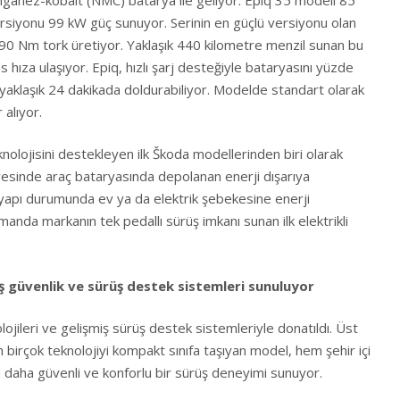
rsiyonu 99 kW güç sunuyor. Serinin en güçlü versiyonu olan
90 Nm tork üretiyor. Yaklaşık 440 kilometre menzil sunan bu
ıza ulaşıyor. Epiq, hızlı şarj desteğiyle bataryasını yüzde
aklaşık 24 dakikada doldurabiliyor. Modelde standart olarak
alıyor.
eknolojisini destekleyen ilk Škoda modellerinden biri olarak
yesinde araç bataryasında depolanan enerji dışarıya
ltyapı durumunda ev ya da elektrik şebekesine enerji
manda markanın tek pedallı sürüş imkanı sunan ilk elektrikli
ş güvenlik ve sürüş destek sistemleri sunuluyor
lojileri ve gelişmiş sürüş destek sistemleriyle donatıldı. Üst
irçok teknolojiyi kompakt sınıfa taşıyan model, hem şehir içi
 daha güvenli ve konforlu bir sürüş deneyimi sunuyor.