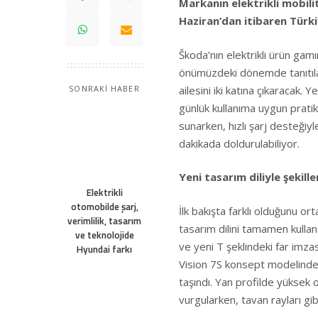
Markanın elektrikli mobili
Haziran’dan itibaren Türki
Škoda’nın elektrikli ürün ga
önümüzdeki dönemde tanıtıla
ailesini iki katına çıkaracak.
SONRAKİ HABER
günlük kullanıma uygun pratik
sunarken, hızlı şarj desteği
dakikada doldurulabiliyor.
Yeni tasarım diliyle şekille
Elektrikli
otomobilde şarj,
İlk bakışta farklı olduğunu o
verimlilik, tasarım
tasarım dilini tamamen kullan
ve teknolojide
ve yeni T şeklindeki far imzas
Hyundai farkı
Vision 7S konsept modelinde g
taşındı. Yan profilde yüksek 
vurgularken, tavan rayları gi