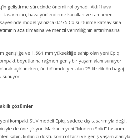
q’in geliştirme sürecinde önemli rol oynadı. Aktif hava
ant tasarımları, hava yönlendirme kanalları ve tamamen
 sayesinde model yalnızca 0.275 Cd sürtünme katsayısına
etiminin azaltılmasına ve menzil verimliliğinin artırılmasına
 genişliğe ve 1.581 mm yüksekliğe sahip olan yeni Epiq,
mpakt boyutlarına rağmen geniş bir yaşam alanı sunuyor.
olarak açıklanırken, ön bölümde yer alan 25 litrelik ön bagaj
ü sunuyor.
akıllı çözümler
 yeni kompakt SUV modeli Epiq, sadece dış tasarımıyla değil,
iniyle de öne çıkıyor. Markanın yeni “Modern Solid” tasarım
rilen kabin, kullanıcı dostu kontrol tarzı ve geniş yaşam alanıyla