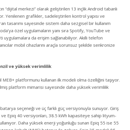
 “dijital merkezi” olarak geliştirilen 13 inçlik Android tabanlı
or. Yenilenen grafikler, sadeleştirilen kontrol yapısı ve
ran tasarımı sayesinde sistem daha sezgisel bir kullanım
koda’ya özel uygulamaların yanı sıra Spotify, YouTube ve
 uygulamalara da erişim sağlanabiliyor. Akıllı telefon
ıcılar mobil cihazlarını araçla sorunsuz şekilde senkronize
zil ve yüksek verimlilik
il MEB+ platformunu kullanan ilk modeli olma özelliğini taşıyor.
ilmiş platform mimarisi sayesinde daha yüksek verimlilik
ı batarya seçeneği ve üç farklı güç versiyonuyla sunuyor. Giriş
 ve Epiq 40 versiyonları, 38.5 kWh kapasiteye sahip lityum-
ullanıyor. Daha yüksek enerji yoğunluğu sunan Epiq 55 ise 55
nganez-kobalt (NMC) batarya ile geliyor. Epiq 35 modeli 85