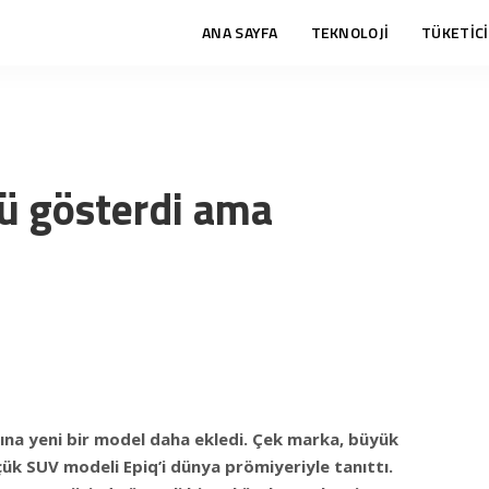
ANA SAYFA
TEKNOLOJİ
TÜKETİCİ
nü gösterdi ama
mına yeni bir model daha ekledi. Çek marka, büyük
ük SUV modeli Epiq’i dünya prömiyeriyle tanıttı.