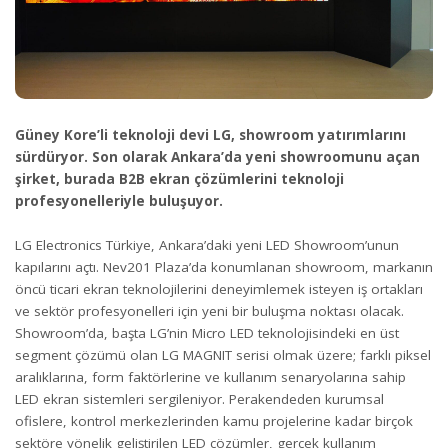
Güney Kore’li teknoloji devi LG, showroom yatırımlarını
sürdüryor. Son olarak Ankara’da yeni showroomunu açan
şirket, burada B2B ekran çözümlerini teknoloji
profesyonelleriyle buluşuyor.
LG Electronics Türkiye, Ankara’daki yeni LED Showroom’unun
kapılarını açtı. Nev201 Plaza’da konumlanan showroom, markanın
öncü ticari ekran teknolojilerini deneyimlemek isteyen iş ortakları
ve sektör profesyonelleri için yeni bir buluşma noktası olacak.
Showroom’da, başta LG’nin Micro LED teknolojisindeki en üst
segment çözümü olan LG MAGNIT serisi olmak üzere; farklı piksel
aralıklarına, form faktörlerine ve kullanım senaryolarına sahip
LED ekran sistemleri sergileniyor. Perakendeden kurumsal
ofislere, kontrol merkezlerinden kamu projelerine kadar birçok
sektöre yönelik geliştirilen LED çözümler, gerçek kullanım