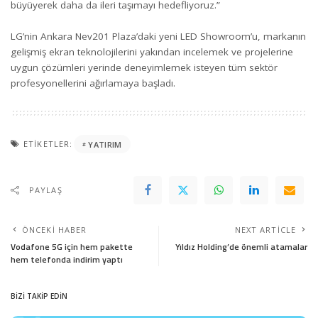
büyüyerek daha da ileri taşımayı hedefliyoruz.”
LG’nin Ankara Nev201 Plaza’daki yeni LED Showroom’u, markanın
gelişmiş ekran teknolojilerini yakından incelemek ve projelerine
uygun çözümleri yerinde deneyimlemek isteyen tüm sektör
profesyonellerini ağırlamaya başladı.
ETIKETLER:
YATIRIM
PAYLAŞ
ÖNCEKI HABER
NEXT ARTICLE
Vodafone 5G için hem pakette
Yıldız Holding’de önemli atamalar
hem telefonda indirim yaptı
BİZİ TAKİP EDİN