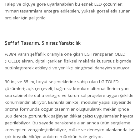
Talep ve ölçüye göre uyarlanabilen bu esnek LED çözümleri;
mimari tasarımlara entegre edilebilen, yüksek görsel etki sunan
projeler için geliştirildi.
Şeffaf Tasarım, Sınırsız Yaratıcılık
%38’e varan şeffaflık oranıyla öne çıkan LG Transparan OLED
(TOLED) ekran, dijital içerikleri fiziksel mekânla kusursuz biçimde
bütünleştirerek etkileyici ve yenilikçi bir görsel deneyim sunuyor.
30 inç ve 55 inç boyut seçeneklerine sahip olan LG TOLED
çözümleri; açık çerçeveli, bağımsız kurulum alternatiflerinin yanı
sıra cabinet ile daha entegre ve kurumsal projelere uygun şekilde
konumlandırılabiliyor. Bununla birlikte, modüler yapısı sayesinde
prizma formunda özgün tasarımlar oluşturularak mekân içinde
360 derece görünürlük sağlayan dikkat çekici uygulamalar hayata
geçirilebiliyor. Bu sayede perakende alanlarında ürün sergileme
konseptleri zenginleştirilebiliyor, müze ve deneyim alanlarında ise
çok boyutlu hikâye anlatımı mümkün hale geliyor.