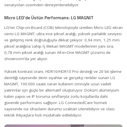
senaryoları üzerinden deneyimlenebiliyor.
Micro LED’de Üstün Performans: LG MAGNIT
LG’nin Chip-on-Board (COB) teknolojisiyle üretilen Micro LED ekran
serisi LG MAGNIT; ultra ince piksel aralığı, yüksek parlaklık seviyesi
ve gelişmiş renk doğruluğuyla dikkat çekiyor. 0,94 mm, 1,25 mm
piksel aralığına sahip İç Mekan MAGNIT modellerinin yanı sıra,
0,78 mm piksel aralığı sunan All-in-One MAGNIT çözümü de
showroom’da yer alıyor.
Yüksek kontrast oranı, HDR10/HDR10 Pro desteği ve 20 bit işleme
derinliği sayesinde derin siyahlar ve gerçekçi renkler sunan LG
MAGNIT, 100.000 saate varan kullanım ömrüyle uzun vadeli
yatırımlar için güçlü bir alternatif oluşturuyor. Döküm alüminyum
kabin yapısı ve IP koruma sınıflarıyla zorlu koşullarda dahi
güvenilir performans sağlıyor. LG ConnectedCare hizmeti
sayesinde ise cihazların durumu uzaktan izlenebiliyor ve olası
teknik ihtiyaçlara hızlı müdahale edilebiliyor.