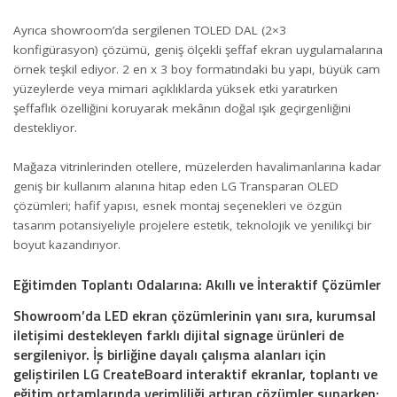
Ayrıca showroom’da sergilenen TOLED DAL (2×3
konfigürasyon) çözümü, geniş ölçekli şeffaf ekran uygulamalarına
örnek teşkil ediyor. 2 en x 3 boy formatındaki bu yapı, büyük cam
yüzeylerde veya mimari açıklıklarda yüksek etki yaratırken
şeffaflık özelliğini koruyarak mekânın doğal ışık geçirgenliğini
destekliyor.
Mağaza vitrinlerinden otellere, müzelerden havalimanlarına kadar
geniş bir kullanım alanına hitap eden LG Transparan OLED
çözümleri; hafif yapısı, esnek montaj seçenekleri ve özgün
tasarım potansiyeliyle projelere estetik, teknolojik ve yenilikçi bir
boyut kazandırıyor.
Eğitimden Toplantı Odalarına: Akıllı ve İnteraktif Çözümler
Showroom’da LED ekran çözümlerinin yanı sıra, kurumsal
iletişimi destekleyen farklı dijital signage ürünleri de
sergileniyor. İş birliğine dayalı çalışma alanları için
geliştirilen LG CreateBoard interaktif ekranlar, toplantı ve
eğitim ortamlarında verimliliği artıran çözümler sunarken;