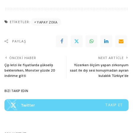
ETIKETLER:
YAPAY ZEKA
PAYLAŞ
ÖNCEKI HABER
NEXT ARTICLE
Çip krizi ile fiyatlarda yükseliş
Yüzerken ölçüm yapan zirkonyum
beklenirken, Monster yüzde 20
saat ile dış sesi konuşmadan ayıran
indirime gitti
kulaklık Türkiye’de
BİZİ TAKİP EDİN
Twitter
TAKIP ET