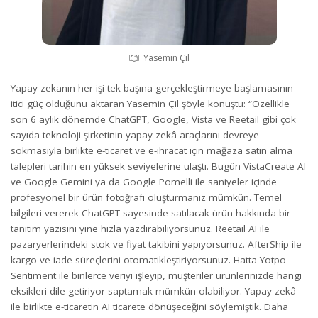
Yasemin Çil
Yapay zekanın her işi tek başına gerçekleştirmeye başlamasının
itici güç olduğunu aktaran Yasemin Çil şöyle konuştu: “Özellikle
son 6 aylık dönemde ChatGPT, Google, Vista ve Reetail gibi çok
sayıda teknoloji şirketinin yapay zekâ araçlarını devreye
sokmasıyla birlikte e-ticaret ve e-ihracat için mağaza satın alma
talepleri tarihin en yüksek seviyelerine ulaştı. Bugün VistaCreate AI
ve Google Gemini ya da Google Pomelli ile saniyeler içinde
profesyonel bir ürün fotoğrafı oluşturmanız mümkün. Temel
bilgileri vererek ChatGPT sayesinde satılacak ürün hakkında bir
tanıtım yazısını yine hızla yazdırabiliyorsunuz. Reetail AI ile
pazaryerlerindeki stok ve fiyat takibini yapıyorsunuz. AfterShip ile
kargo ve iade süreçlerini otomatikleştiriyorsunuz. Hatta Yotpo
Sentiment ile binlerce veriyi işleyip, müşteriler ürünlerinizde hangi
eksikleri dile getiriyor saptamak mümkün olabiliyor. Yapay zekâ
ile birlikte e-ticaretin AI ticarete dönüşeceğini söylemiştik. Daha