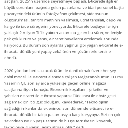
satışları, 2025’in üzerinde seyretmeye başladı. E-ticaretle ilgili en
büyük sorunların başında gelen pazarlama ve idari personel başta
pazaryerindeki ürünün fotoğrafının çekilmesi, videosunun
oluşturulması, tanıtım metninin yazılması, ücret tahsilatı, depo ve
kargo ile iade süreçlerini yönetiyordu. E-ticarete başlayanlar için
yaklaşık 2 milyon TL’lik yatırım anlamına gelen bu süreç nedeniyle
pek çok kurum ve şahıs, e-ticaret hayallerini ertelemek zorunda
kalıyordu. Bu durum son aylarda yağmur gibi yağan e-ticaret ile e-
ihracata dönük yeni yapay zekâ ürün ve çözümlerle tersine
döndü.
2020 yılından beri satılacak ürün de dahil olmak üzere her şey
dahil modeli ile e-ticaret alanında çalışan Mağazanolsun’un CEO’su
Yasemin Çil, son aylarda yükselişe geçen online mağaza
satışlarına ilişkin konuştu. Ekonomik koşulların, şirketler ve
şahısları e-ticaret ile e-ihracat yaparak Türk lirası ile döviz geliri
sağlamak için itici güç olduğunu kaydederek, “Teknolojinin
sağladığı imkanlar da eklenince, son dönemde e-ticaret ile e-
ihracata dönük bir talep patlamasıyla karşı karşıyayız. Bizi en çok
sevindiren ise 65 yaş üzerinin de bu işe tecrübesini koyarak,
teknolojiye güvenip, adım atması oldu” dedi.