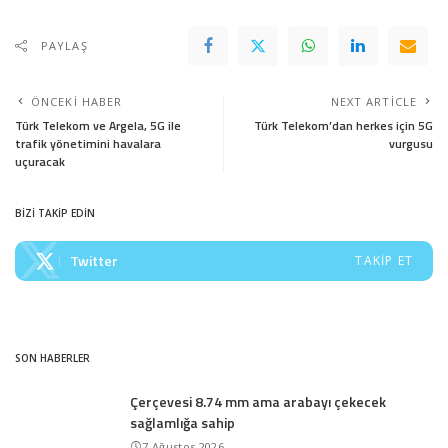
PAYLAŞ
ÖNCEKI HABER
NEXT ARTICLE
Türk Telekom ve Argela, 5G ile
Türk Telekom’dan herkes için 5G
trafik yönetimini havalara
vurgusu
uçuracak
BİZİ TAKİP EDİN
Twitter
TAKIP ET
SON HABERLER
Çerçevesi 8.74 mm ama arabayı çekecek
sağlamlığa sahip
7 Ağustos 2026