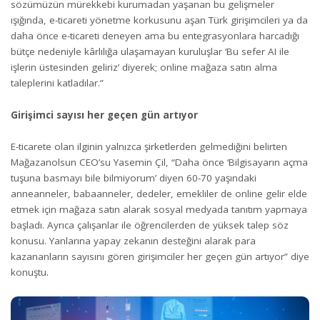
sözümüzün mürekkebi kurumadan yaşanan bu gelişmeler
ışığında, e-ticareti yönetme korkusunu aşan Türk girişimcileri ya da
daha önce e-ticareti deneyen ama bu entegrasyonlara harcadığı
bütçe nedeniyle kârlılığa ulaşamayan kuruluşlar ‘Bu sefer AI ile
işlerin üstesinden geliriz’ diyerek; online mağaza satın alma
taleplerini katladılar.”
Girişimci sayısı her geçen gün artıyor
E-ticarete olan ilginin yalnızca şirketlerden gelmediğini belirten
Mağazanolsun CEO’su Yasemin Çil, “Daha önce ‘Bilgisayarın açma
tuşuna basmayı bile bilmiyorum’ diyen 60-70 yaşındaki
anneanneler, babaanneler, dedeler, emekliler de online gelir elde
etmek için mağaza satın alarak sosyal medyada tanıtım yapmaya
başladı. Ayrıca çalışanlar ile öğrencilerden de yüksek talep söz
konusu. Yanlarına yapay zekanın desteğini alarak para
kazananların sayısını gören girişimciler her geçen gün artıyor” diye
konuştu.