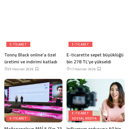
E-TICARET
E-TICARET
Tonny Black online’a özel
E-ticarette sepet büyüklüğü
üretimi ve indirimi katladı
bin 278 TL’ye yükseldi
29 Haziran 2026
17 Haziran 2026
E-TICARET
E-TICARET
SOSYAL MEDYA
Mağazanolsun MAİ 5.0’ın 23
Influencer ordusuna 50 bin