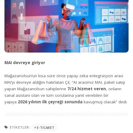
MAI devreye giriyor
Mağazanolsun’un kısa süre önce yapay zeka entegrasyon aracı
MAI’yı devreye aldığını hatırlatan Çil, “AI aracımız MAI, paket satışı
yapan Mağazanolsun sahiplerine
7/24 hizmet veren
, onların
sanal asistanı olan ve tüm sorularına yanıt verebilen bir
yapıya
2026 yılının ilk çeyreği sonunda
kavuşmuş olacak” dedi.
ETIKETLER:
E-TICARET